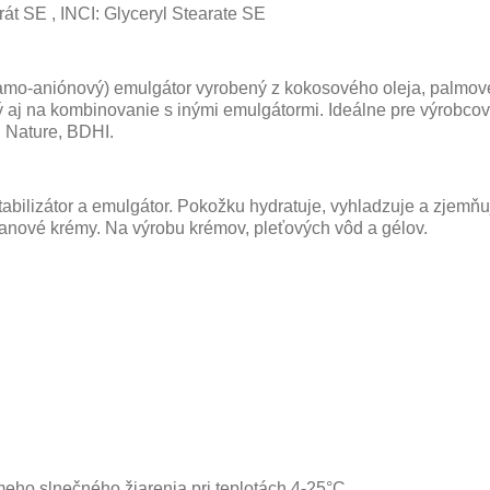
arát SE , INCI: Glyceryl Stearate SE
 (samo-aniónový) emulgátor vyrobený z kokosového oleja, palmo
ý aj na kombinovanie s inými emulgátormi. Ideálne pre výrobco
, Nature, BDHI.
abilizátor a emulgátor. Pokožku hydratuje, vyhladzuje a zjemňu
tanové krémy. Na výrobu krémov, pleťových vôd a gélov.
eho slnečného žiarenia pri teplotách 4-25°C.