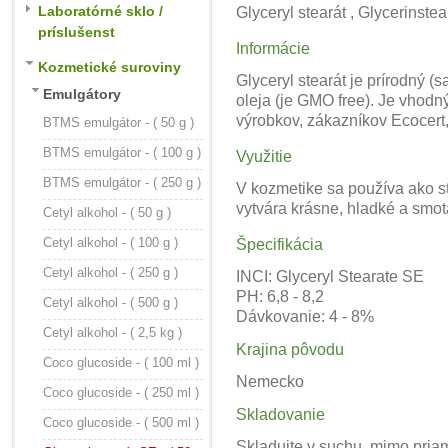
Laboratórné sklo /
Glyceryl stearát , Glycerinste
príslušenst
Informácie
Kozmetické suroviny
Glyceryl stearát je prírodný
Emulgátory
oleja (je GMO free). Je vhodn
výrobkov, zákazníkov Ecocert
BTMS emulgátor - ( 50 g )
BTMS emulgátor - ( 100 g )
Využitie
BTMS emulgátor - ( 250 g )
V kozmetike sa používa ako st
vytvára krásne, hladké a smo
Cetyl alkohol - ( 50 g )
Cetyl alkohol - ( 100 g )
Špecifikácia
Cetyl alkohol - ( 250 g )
INCI: Glyceryl Stearate SE
PH: 6,8 - 8,2
Cetyl alkohol - ( 500 g )
Dávkovanie: 4 - 8%
Cetyl alkohol - ( 2,5 kg )
Krajina pôvodu
Coco glucoside - ( 100 ml )
Nemecko
Coco glucoside - ( 250 ml )
Skladovanie
Coco glucoside - ( 500 ml )
Skladujte v suchu, mimo priam