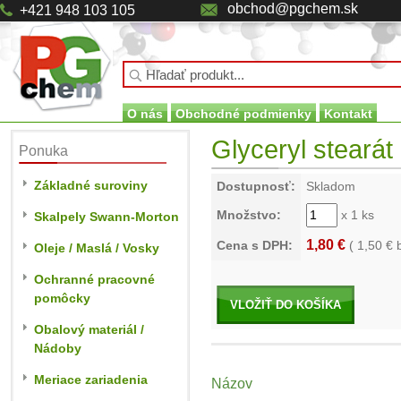
obchod@pgchem.sk
+421 948 103 105
O nás
Obchodné podmienky
Kontakt
Glyceryl stearát 
Ponuka
Základné suroviny
Dostupnosť:
Skladom
Množstvo:
x 1 ks
Skalpely Swann-Morton
1,80 €
Cena s DPH:
(
1,50
€ 
Oleje / Maslá / Vosky
Ochranné pracovné
pomôcky
VLOŽIŤ DO KOŠÍKA
Obalový materiál /
Nádoby
Meriace zariadenia
Názov