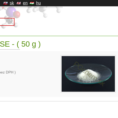
sk
en
hu
SE - ( 50 g )
bez DPH )