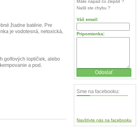
Máte nápad čo zlepšiť ?
Našli ste chybu ?
Váš email:
ebné žiadne batérie. Pre
činka je vodotesná, netoxická,
Pripomienka:
h golfových loptičiek, alebo
, kempovanie a pod.
Sme na facebooku:
Navštívte nás na facebooku