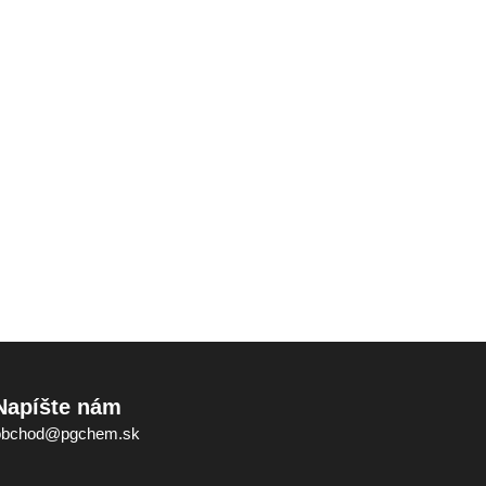
Napíšte nám
obchod@pgchem.sk