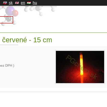
sk
en
hu
 červené - 15 cm
bez DPH )