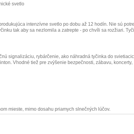
ické svetlo
) produkujúca intenzívne svetlo po dobu až 12 hodín. Nie sú potr
yčinku tak aby sa nezlomila a zatrepte - po chvíli sa rozžiari. Ty
nú signalizáciu, rybárčenie, ako náhradná tyčinka do svietiacic
inton. Vhodné tiež pre zvýšenie bezpečnosti, zábavu, koncerty
hom mieste, mimo dosahu priamych slnečných lúčov.