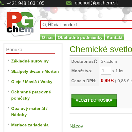
obchod@pgchem.sk
+421 948 103 105
O nás
Obchodné podmienky
Kontakt
Chemické svetlo
Ponuka
Základné suroviny
Dostupnosť:
Skladom
Množstvo:
x 1 ks
Skalpely Swann-Morton
0,99 €
Cena s DPH:
(
0,83
€ 
Oleje / Maslá / Vosky
Ochranné pracovné
pomôcky
VLOŽIŤ DO KOŠÍKA
Obalový materiál /
Nádoby
Meriace zariadenia
Názov