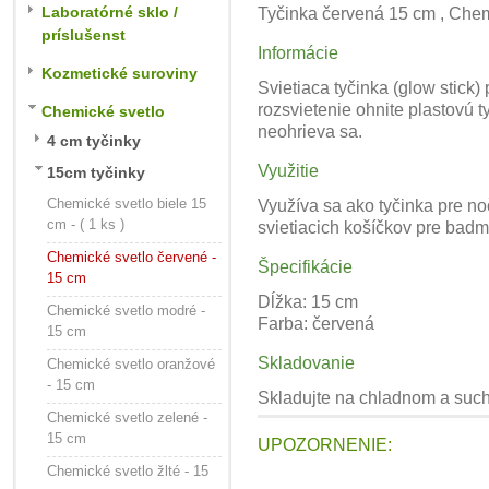
Laboratórné sklo /
Tyčinka červená 15 cm , Chem
príslušenst
Informácie
Kozmetické suroviny
Svietiaca tyčinka (glow stick
rozsvietenie ohnite plastovú t
Chemické svetlo
neohrieva sa.
4 cm tyčinky
Využitie
15cm tyčinky
Chemické svetlo biele 15
Využíva sa ako tyčinka pre noč
cm - ( 1 ks )
svietiacich košíčkov pre badm
Chemické svetlo červené -
Špecifikácie
15 cm
Dĺžka: 15 cm
Chemické svetlo modré -
Farba: červená
15 cm
Skladovanie
Chemické svetlo oranžové
- 15 cm
Skladujte na chladnom a suc
Chemické svetlo zelené -
15 cm
UPOZORNENIE:
Chemické svetlo žlté - 15