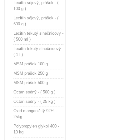
Lecitín sójový, prášok - (
100 g )
Lecitín sójový, prášok - (
500 g )
Lecitín tekutý slnečnicový -
( 500 ml )
Lecitín tekutý slnečnicový -
( 1 l )
MSM prášok 100 g
MSM prášok 250 g
MSM prášok 500 g
Octan sodný - ( 500 g )
Octan sodný - ( 25 kg )
Oxid manganičitý 92% -
25kg
Polypropylen glykol 400 -
10 kg