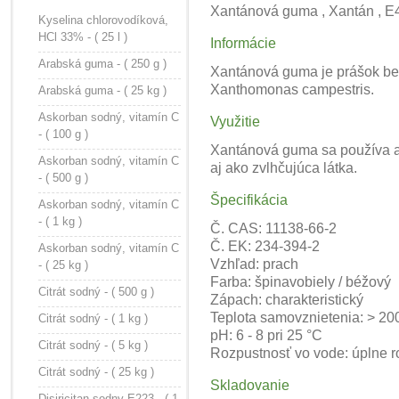
Xantánová guma , Xantán , E
Kyselina chlorovodíková,
HCl 33% - ( 25 l )
Informácie
Arabská guma - ( 250 g )
Xantánová guma je prášok bez
Xanthomonas campestris.
Arabská guma - ( 25 kg )
Askorban sodný, vitamín C
Využitie
- ( 100 g )
Xantánová guma sa používa ako
Askorban sodný, vitamín C
aj ako zvlhčujúca látka.
- ( 500 g )
Špecifikácia
Askorban sodný, vitamín C
- ( 1 kg )
Č. CAS: 11138-66-2
Č. EK: 234-394-2
Askorban sodný, vitamín C
Vzhľad: prach
- ( 25 kg )
Farba: špinavobiely / béžový
Citrát sodný - ( 500 g )
Zápach: charakteristický
Teplota samovznietenia: > 20
Citrát sodný - ( 1 kg )
pH: 6 - 8 pri 25 °C
Citrát sodný - ( 5 kg )
Rozpustnosť vo vode: úplne r
Citrát sodný - ( 25 kg )
Skladovanie
Disiricitan sodny E223 - ( 1