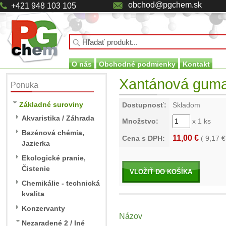
obchod@pgchem.sk
+421 948 103 105
O nás
Obchodné podmienky
Kontakt
Xantánová guma 
Ponuka
Základné suroviny
Dostupnosť:
Skladom
Akvaristika / Záhrada
Množstvo:
x 1 ks
Bazénová chémia,
11,00 €
Cena s DPH:
(
9,17
€
Jazierka
Ekologické pranie,
Čistenie
VLOŽIŤ DO KOŠÍKA
Chemikálie - technická
kvalita
Konzervanty
Názov
Nezaradené 2 / Iné