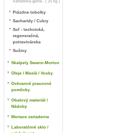
Xantánová guma - ( 25 kg )
Prázdne tobolky
Sacharidy / Cukry
Soľ - technická,
regeneračná,
potravinárska
Sušiny
Skalpely Swann-Morton
Oleje / Maslá / Vosky
Ochranné pracovné
pomôcky
Obalový materiál /
Nádoby
Meriace zariadenia
Laboratórné sklo /