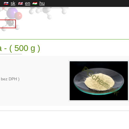
sk
en
hu
- ( 500 g )
 bez DPH )