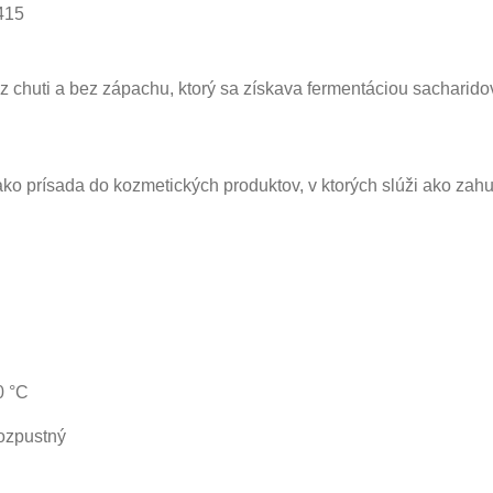
415
 chuti a bez zápachu, ktorý sa získava fermentáciou sacharido
 prísada do kozmetických produktov, v ktorých slúži ako zahus
0 °C
ozpustný