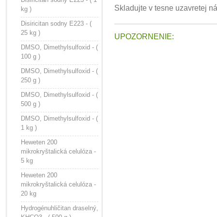
Skladujte v tesne uzavretej 
kg )
Disiricitan sodny E223 - (
25 kg )
UPOZORNENIE:
DMSO, Dimethylsulfoxid - (
100 g )
DMSO, Dimethylsulfoxid - (
250 g )
DMSO, Dimethylsulfoxid - (
500 g )
DMSO, Dimethylsulfoxid - (
1 kg )
Heweten 200
mikrokryštalická celulóza -
5 kg
Heweten 200
mikrokryštalická celulóza -
20 kg
Hydrogénuhličitan draselný,