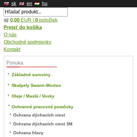
sk
en
hu
0,00
EUR |
0
položiek
Prejsť do košíka
O nás
Obchodné podmienky
Kontakt
Ponuka
Základné suroviny
Skalpely Swann-Morton
Oleje / Maslá / Vosky
Ochranné pracovné pomôcky
Ochrana dýchacích ciest
Ochrana dýchacích ciest 3M
Ochrana hlavy