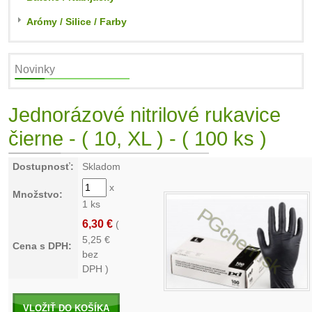
Arómy / Silice / Farby
Novinky
Jednorázové nitrilové rukavice
čierne - ( 10, XL ) - ( 100 ks )
Dostupnosť:
Skladom
x
Množstvo:
1 ks
6,30 €
(
5,25
€
Cena s DPH:
bez
DPH )
VLOŽIŤ DO KOŠÍKA