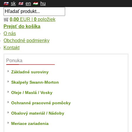
sk
en
hu
0,00
EUR |
0
položiek
Prejsť do košíka
O nás
Obchodné podmienky
Kontakt
Ponuka
Základné suroviny
Skalpely Swann-Morton
Oleje / Maslá / Vosky
Ochranné pracovné pomôcky
Obalový materiál / Nádoby
Meriace zariadenia