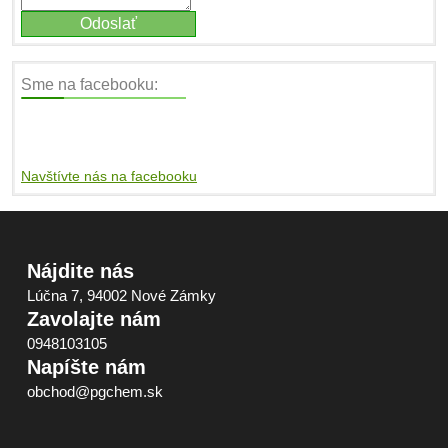
Sme na facebooku:
Navštívte nás na facebooku
Nájdite nás
Lúčna 7, 94002 Nové Zámky
Zavolajte nám
0948103105
Napíšte nám
obchod@pgchem.sk