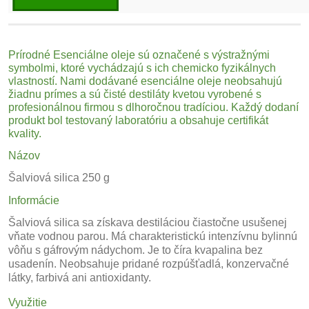
Prírodné Esenciálne oleje sú označené s výstražnými
symbolmi, ktoré vychádzajú s ich chemicko fyzikálnych
vlastností. Nami dodávané esenciálne oleje neobsahujú
žiadnu prímes a sú čisté destiláty
kvetou
vyrobené s
profesionálnou firmou s dlhoročnou tradíciou. Každý dodaní
produkt bol
testovaný
laboratóriu a obsahuje certifikát
kvality.
Názov
Šalviová silica 250 g
Informácie
Šalviová silica sa získava destiláciou čiastočne usušenej
vňate vodnou parou. Má charakteristickú intenzívnu bylinnú
vôňu s gáfrovým nádychom. Je to číra kvapalina bez
usadenín. Neobsahuje pridané rozpúšťadlá, konzervačné
látky, farbivá ani antioxidanty.
Využitie