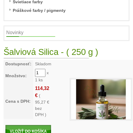
Svietiace farby
Práškové farby / pigmenty
Novinky
Šalviová Silica - ( 250 g )
Dostupnosť:
Skladom
x
Množstvo:
1 ks
114,32
€
(
Cena s DPH:
95,27
€
bez
DPH )
VLOŽIŤ DO KOŠÍKA