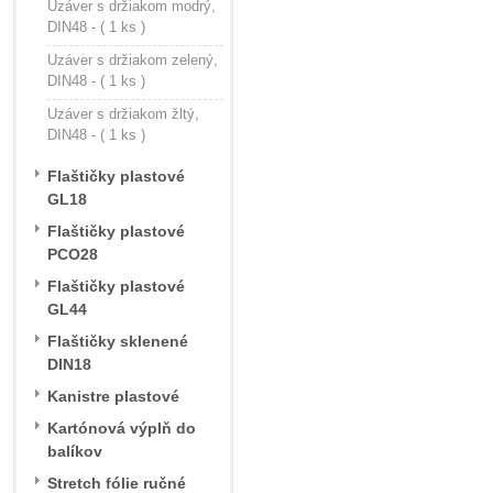
Uzáver s držiakom modrý,
DIN48 - ( 1 ks )
Uzáver s držiakom zelený,
DIN48 - ( 1 ks )
Uzáver s držiakom žltý,
DIN48 - ( 1 ks )
Flaštičky plastové
GL18
Flaštičky plastové
PCO28
Flaštičky plastové
GL44
Flaštičky sklenené
DIN18
Kanistre plastové
Kartónová výplň do
balíkov
Stretch fólie ručné