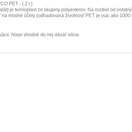
CO PET - ( 2 l )
alát) je termoplast zo skupiny polyesterov. Na rozdiel od ostat
vať na mnohé účely (odhadovaná životnosť PET je viac ako 1000 
ácii. Nieje vhodné do nej dávať silice.