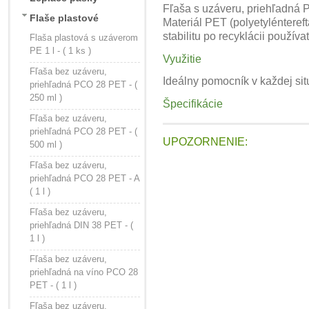
Fľaša s uzáveru, priehľadná P
Flaše plastové
Materiál PET (polyetyléntereft
stabilitu po recyklácii použí
Flaša plastová s uzáverom
PE 1 l - ( 1 ks )
Využitie
Fľaša bez uzáveru,
Ideálny pomocník v každej situ
priehľadná PCO 28 PET - (
250 ml )
Špecifikácie
Fľaša bez uzáveru,
priehľadná PCO 28 PET - (
UPOZORNENIE:
500 ml )
Fľaša bez uzáveru,
priehľadná PCO 28 PET - A
( 1 l )
Fľaša bez uzáveru,
priehľadná DIN 38 PET - (
1 l )
Fľaša bez uzáveru,
priehľadná na víno PCO 28
PET - ( 1 l )
Fľaša bez uzáveru,