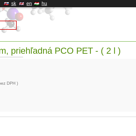
sk
en
hu
m, priehľadná PCO PET - ( 2 l )
bez DPH )