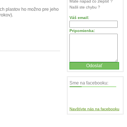
Máte nápad čo zlepšiť ?
Našli ste chybu ?
ných plastov ho možno pre jeho
rokov).
Váš email:
Pripomienka:
Sme na facebooku:
Navštívte nás na facebooku