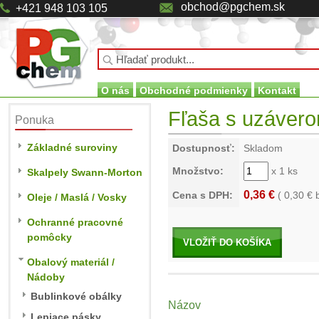
obchod@pgchem.sk
+421 948 103 105
O nás
Obchodné podmienky
Kontakt
Fľaša s uzávero
Ponuka
Základné suroviny
Dostupnosť:
Skladom
Množstvo:
x 1 ks
Skalpely Swann-Morton
0,36 €
Cena s DPH:
(
0,30
€ 
Oleje / Maslá / Vosky
Ochranné pracovné
pomôcky
VLOŽIŤ DO KOŠÍKA
Obalový materiál /
Nádoby
Bublinkové obálky
Názov
Lepiace pásky