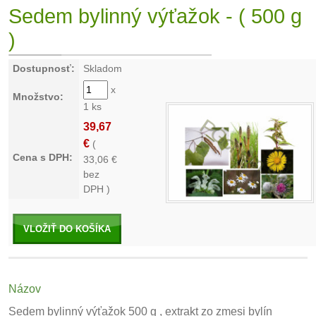
Sedem bylinný výťažok - ( 500 g
)
Dostupnosť:
Skladom
x
Množstvo:
1 ks
39,67
€
(
Cena s DPH:
33,06
€
bez
DPH )
VLOŽIŤ DO KOŠÍKA
Názov
Sedem bylinný výťažok 500 g , extrakt zo zmesi bylín