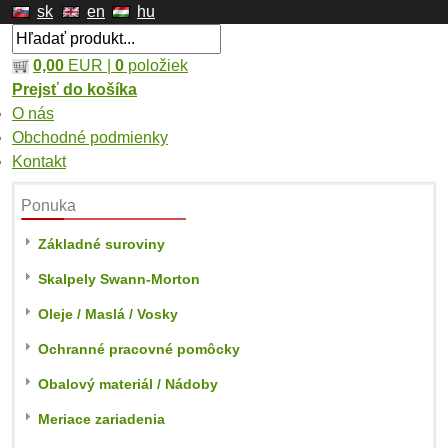
sk
en
hu
0,00
EUR |
0
položiek
Prejsť do košíka
O nás
Obchodné podmienky
Kontakt
Ponuka
Základné suroviny
Skalpely Swann-Morton
Oleje / Maslá / Vosky
Ochranné pracovné pomôcky
Obalový materiál / Nádoby
Meriace zariadenia