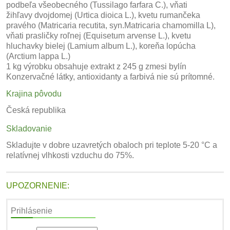
podbeľa všeobecného (Tussilago farfara C.), vňati
žihľavy dvojdomej (Urtica dioica L.), kvetu rumančeka
pravého (Matricaria recutita, syn.Matricaria chamomilla L),
vňati prasličky roľnej (Equisetum arvense L.), kvetu
hluchavky bielej (Lamium album L.), koreňa lopúcha
(Arctium lappa L.)
1 kg výrobku obsahuje extrakt z 245 g zmesi bylín
Konzervačné látky, antioxidanty a farbivá nie sú prítomné.
Krajina pôvodu
Česká republika
Skladovanie
Skladujte v dobre uzavretých obaloch pri teplote 5-20 °C a
relatívnej vlhkosti vzduchu do 75%.
UPOZORNENIE:
Prihlásenie