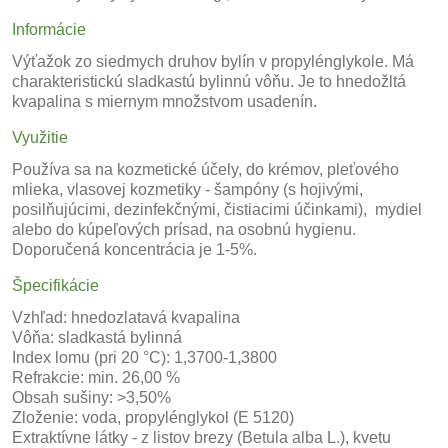
Informácie
Výťažok zo siedmych druhov bylín v propylénglykole. Má
charakteristickú sladkastú bylinnú vôňu. Je to hnedožltá
kvapalina s miernym množstvom usadenín.
Využitie
Používa sa na kozmetické účely, do krémov, pleťového
mlieka, vlasovej kozmetiky - šampóny (s hojivými,
posilňujúcimi, dezinfekčnými, čistiacimi účinkami), mydiel
alebo do kúpeľových prísad, na osobnú hygienu.
Doporučená koncentrácia je 1-5%.
Špecifikácie
Vzhľad: hnedozlatavá kvapalina
Vôňa: sladkastá bylinná
Index lomu (pri 20 °C): 1,3700-1,3800
Refrakcie: min. 26,00 %
Obsah sušiny: >3,50%
Zloženie: voda, propylénglykol (E 5120)
Extraktívne látky - z listov brezy (Betula alba L.), kvetu