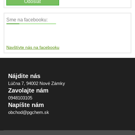
Sme na facebooku:
Navštívte nás na facebooku
Nájdite nás
Lúčna 7, 94002 Nové Zámky
Zavolajte nám
0948103105
Napíšte nám
obchod@pgchem.sk