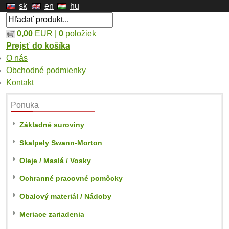
sk
en
hu
0,00
EUR |
0
položiek
Prejsť do košíka
O nás
Obchodné podmienky
Kontakt
Ponuka
Základné suroviny
Skalpely Swann-Morton
Oleje / Maslá / Vosky
Ochranné pracovné pomôcky
Obalový materiál / Nádoby
Meriace zariadenia