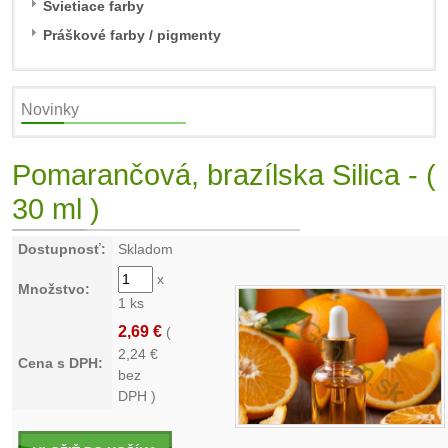
Svietiace farby
Práškové farby / pigmenty
Novinky
Pomarančová, brazílska Silica - (
30 ml )
Dostupnosť:
Skladom
x
Množstvo:
1 ks
2,69 €
(
2,24
€
Cena s DPH:
bez
DPH )