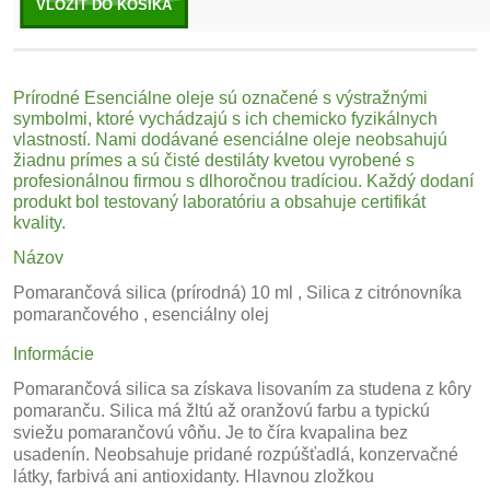
VLOŽIŤ DO KOŠÍKA
Prírodné Esenciálne oleje sú označené s výstražnými
symbolmi, ktoré vychádzajú s ich chemicko fyzikálnych
vlastností. Nami dodávané esenciálne oleje neobsahujú
žiadnu prímes a sú čisté destiláty
kvetou
vyrobené s
profesionálnou firmou s dlhoročnou tradíciou. Každý dodaní
produkt bol
testovaný
laboratóriu a obsahuje certifikát
kvality.
Názov
Pomarančová silica (prírodná) 10 ml , Silica z citrónovníka
pomarančového , esenciálny olej
Informácie
Pomarančová silica sa získava lisovaním za studena z kôry
pomaranču. Silica má žltú až oranžovú farbu a typickú
sviežu pomarančovú vôňu. Je to číra kvapalina bez
usadenín. Neobsahuje pridané rozpúšťadlá, konzervačné
látky, farbivá ani antioxidanty. Hlavnou zložkou