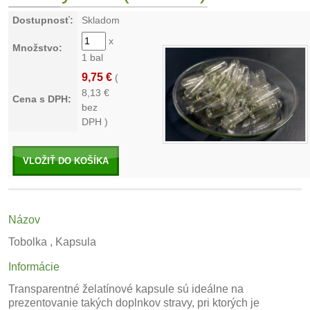
Dostupnosť:
Skladom
x
Množstvo:
1 bal
9,75 €
(
8,13
€
Cena s DPH:
bez
DPH )
VLOŽIŤ DO KOŠÍKA
Názov
Tobolka , Kapsula
Informácie
Transparentné želatínové kapsule sú ideálne na
prezentovanie takých doplnkov stravy, pri ktorých je