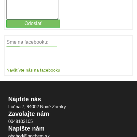
Sme na facebooku:
Navštívte nás na facebooku
Nájdite nás
Lúčna 7, 94002 Nové Zámky
Zavolajte nám
0948103105
Napíšte nám
obchod@pgchem.sk