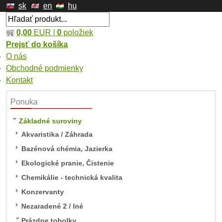
sk
en
hu
0,00
EUR |
0
položiek
Prejsť do košíka
O nás
Obchodné podmienky
Kontakt
Ponuka
Základné suroviny
Akvaristika / Záhrada
Bazénová chémia, Jazierka
Ekologické pranie, Čistenie
Chemikálie - technická kvalita
Konzervanty
Nezaradené 2 / Iné
Prázdne tobolky