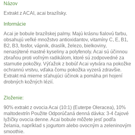
Názov
Extrakt z ACAI, acai brazílsky.
Informácie
Acai je bobule brazílskej palmy. Majú krásnu fialovú farbu,
obsahujú veľké množstvo antioxidantov, vitamíny C, E, B1,
B2, B3, fosfor, vápnik, draslík, železo, bielkoviny,
nenasýtené mastné kyseliny a polyfenoly. Acai sú účinnou
zbraňou proti voľným radikálom, ktoré sú zodpovedné za
starnutie pokožky. Výťažok z bobúľ Acai vytvára na pokožke
ochrannú vrstvu, vďaka čomu pokožka vyzerá zdravšie.
Extrakt má mierne sťahujúci účinok a pomáha pri hojení
drobných kožných lézií.
Zloženie:
90% extrakt z ovocia Acai (10:1) (Euterpe Oleracea), 10%
maltodextrín Použite Odporúčaná denná dávka: 3-4 čajové
lyžičky ovocia denne. Acai bobule môžete jesť podľa
želania, napríklad s jogurtom alebo ovocným a zeleninovým
smoothie.