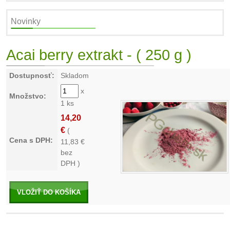
Novinky
Acai berry extrakt - ( 250 g )
Dostupnosť:
Skladom
x
Množstvo:
1 ks
14,20
€
(
Cena s DPH:
11,83
€
bez
DPH )
VLOŽIŤ DO KOŠÍKA