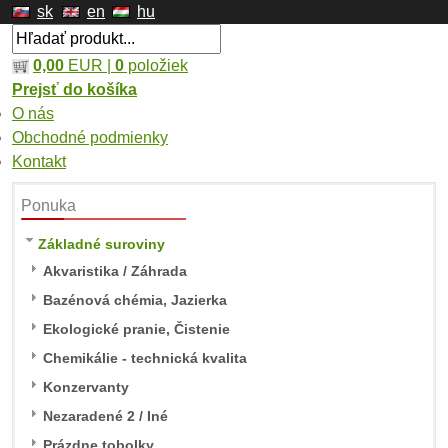
sk
en
hu
0,00
EUR |
0
položiek
Prejsť do košíka
O nás
Obchodné podmienky
Kontakt
Ponuka
Základné suroviny
Akvaristika / Záhrada
Bazénová chémia, Jazierka
Ekologické pranie, Čistenie
Chemikálie - technická kvalita
Konzervanty
Nezaradené 2 / Iné
Prázdne tobolky