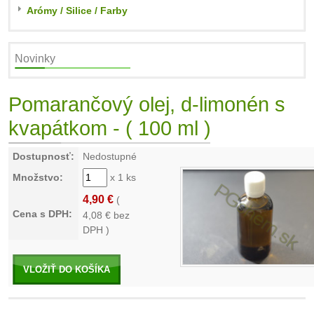
Arómy / Silice / Farby
Novinky
Pomarančový olej, d-limonén s
kvapátkom - ( 100 ml )
Dostupnosť:
Nedostupné
Množstvo:
x 1 ks
4,90 €
(
Cena s DPH:
4,08
€ bez
DPH )
VLOŽIŤ DO KOŠÍKA