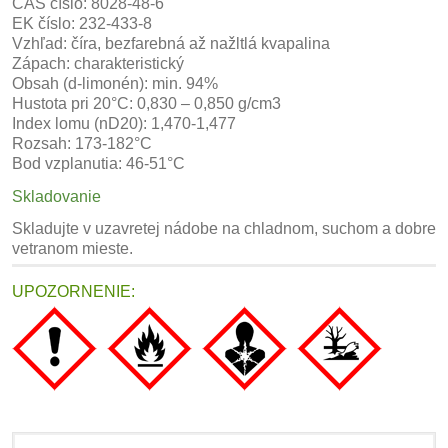
CAS číslo: 8028-48-6
EK číslo: 232-433-8
Vzhľad: číra, bezfarebná až nažltlá kvapalina
Zápach: charakteristický
Obsah (d-limonén): min. 94%
Hustota pri 20°C: 0,830 – 0,850 g/cm3
Index lomu (nD20): 1,470-1,477
Rozsah: 173-182°C
Bod vzplanutia: 46-51°C
Skladovanie
Skladujte v uzavretej nádobe na chladnom, suchom a dobre
vetranom mieste.
UPOZORNENIE: