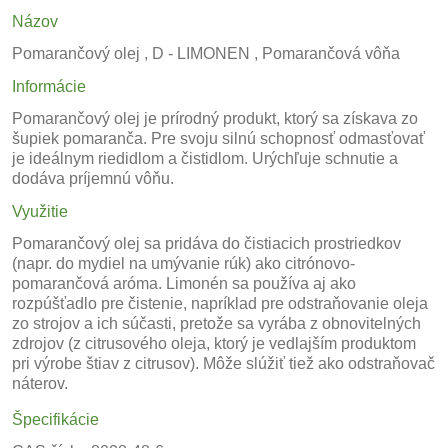
Názov
Pomarančový olej , D - LIMONEN , Pomarančová vôňa
Informácie
Pomarančový olej je prírodný produkt, ktorý sa získava zo
šupiek pomaranča. Pre svoju silnú schopnosť odmasťovať
je ideálnym riedidlom a čistidlom. Urýchľuje schnutie a
dodáva príjemnú vôňu.
Využitie
Pomarančový olej sa pridáva do čistiacich prostriedkov
(napr. do mydiel na umývanie rúk) ako citrónovo-
pomarančová aróma. Limonén sa používa aj ako
rozpúšťadlo pre čistenie, napríklad pre odstraňovanie oleja
zo strojov a ich súčasti, pretože sa vyrába z obnovitelných
zdrojov (z citrusového oleja, ktorý je vedlajším produktom
pri výrobe štiav z citrusov). Môže slúžiť tiež ako odstraňovač
náterov.
Špecifikácie