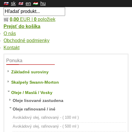
sk
en
hu
0,00
EUR |
0
položiek
Prejsť do košíka
O nás
Obchodné podmienky
Kontakt
Ponuka
Základné suroviny
Skalpely Swann-Morton
Oleje / Maslá / Vosky
Oleje lisované zastudena
Oleje rafinované / iné
Avokádový olej, rafinovaný - ( 100 ml )
Avokádový olej, rafinovaný - ( 500 ml )