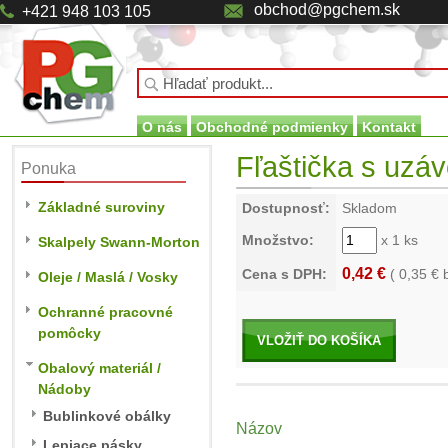
obchod@pgchem.sk
+421 948 103 105
O nás
Obchodné podmienky
Kontakt
Fľaštička s uzá
Ponuka
Základné suroviny
Dostupnosť:
Skladom
Množstvo:
x 1 ks
Skalpely Swann-Morton
0,42 €
Cena s DPH:
(
0,35
€ 
Oleje / Maslá / Vosky
Ochranné pracovné
pomôcky
VLOŽIŤ DO KOŠÍKA
Obalový materiál /
Nádoby
Bublinkové obálky
Názov
Lepiace pásky