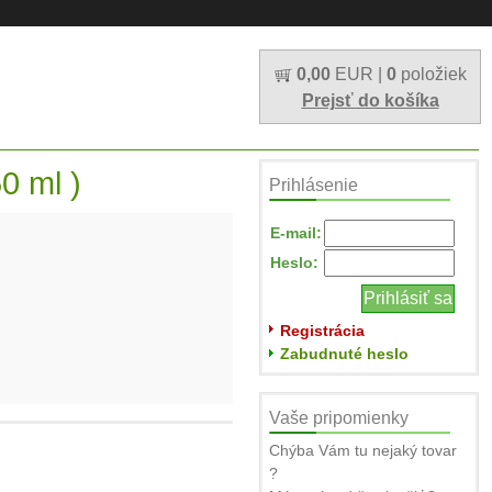
0,00
EUR |
0
položiek
Prejsť do košíka
0 ml )
Prihlásenie
E-mail:
Heslo:
Registrácia
Zabudnuté heslo
Vaše pripomienky
Chýba Vám tu nejaký tovar
?