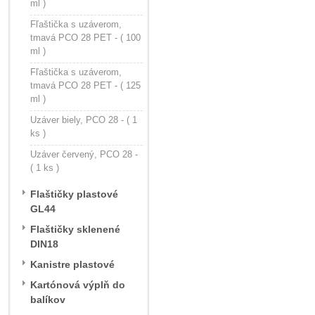
ml )
Fľaštička s uzáverom,
tmavá PCO 28 PET - ( 100
ml )
Fľaštička s uzáverom,
tmavá PCO 28 PET - ( 125
ml )
Uzáver biely, PCO 28 - ( 1
ks )
Uzáver červený, PCO 28 -
( 1 ks )
Flaštičky plastové
GL44
Flaštičky sklenené
DIN18
Kanistre plastové
Kartónová výplň do
balíkov