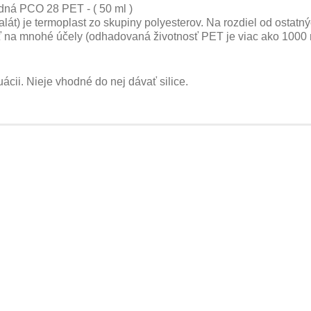
adná PCO 28 PET - ( 50 ml )
alát) je termoplast zo skupiny polyesterov. Na rozdiel od ostat
vať na mnohé účely (odhadovaná životnosť PET je viac ako 1000 
ácii. Nieje vhodné do nej dávať silice.