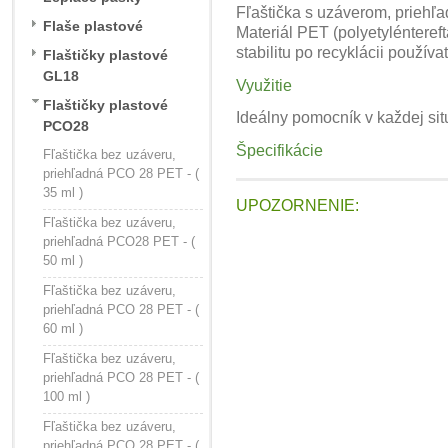
Fľaštička s uzáverom, priehľ
Flaše plastové
Materiál PET (polyetyléntereft
stabilitu po recyklácii použí
Flaštičky plastové
GL18
Využitie
Flaštičky plastové
Ideálny pomocník v každej situ
PCO28
Špecifikácie
Fľaštička bez uzáveru,
priehľadná PCO 28 PET - (
35 ml )
UPOZORNENIE:
Fľaštička bez uzáveru,
priehľadná PCO28 PET - (
50 ml )
Fľaštička bez uzáveru,
priehľadná PCO 28 PET - (
60 ml )
Fľaštička bez uzáveru,
priehľadná PCO 28 PET - (
100 ml )
Fľaštička bez uzáveru,
priehľadná PCO 28 PET - (