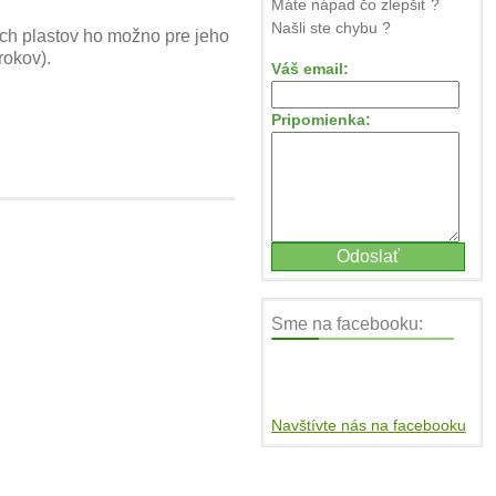
Máte nápad čo zlepšiť ?
Našli ste chybu ?
ných plastov ho možno pre jeho
rokov).
Váš email:
Pripomienka:
Sme na facebooku:
Navštívte nás na facebooku