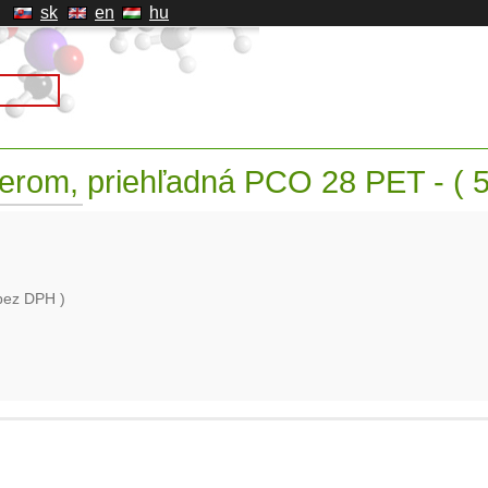
sk
en
hu
verom, priehľadná PCO 28 PET - ( 5
bez DPH )