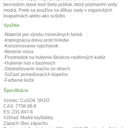
bezvodom stave tvorí biely prášok, ktorý prijímaním vody
modrá. Preto sa používa na dôkaz vody v organických
kvapalinách alebo ako sušidlo.
Využitie
-Materiál pre výrobu minerálnych farieb
-Impregnácia dreva proti hnilobe
-Konzervovanie vypchávok
-Morenie osiva
-Prostriedok na hubenie škodcov rastlinných kultúr
-Hubenie rias v bazénoch
-Odstraňovanie machu zo striech
-Súčasť pomeďovacích kúpeľov
-Farbenie kože
Špecifikácie
Vzorec: CuSO4. 5H2O
CAS: 7758-99-8
ES: 231-847-6
Vzhľad: Modré kryštáliky
Zápach: Bez zápachu