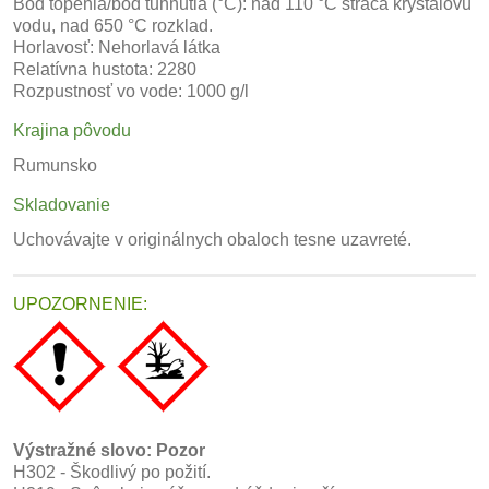
Bod topenia/bod tuhnutia (°C): nad 110 °C stráca kryštálovú
vodu, nad 650 °C rozklad.
Horlavosť: Nehorlavá látka
Relatívna hustota: 2280
Rozpustnosť vo vode: 1000 g/l
Krajina pôvodu
Rumunsko
Skladovanie
Uchovávajte v originálnych obaloch tesne uzavreté.
UPOZORNENIE:
Výstražné slovo: Pozor
H302 - Škodlivý po požití.