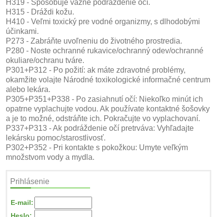
H319 - Spôsobuje vážne podráždenie očí.
H315 - Dráždi kožu.
H410 - Veľmi toxický pre vodné organizmy, s dlhodobými
účinkami.
P273 - Zabráňte uvoľneniu do životného prostredia.
P280 - Noste ochranné rukavice/ochranný odev/ochranné
okuliare/ochranu tváre.
P301+P312 - Po požití: ak máte zdravotné problémy,
okamžite volajte Národné toxikologické informačné centrum
alebo lekára.
P305+P351+P338 - Po zasiahnutí očí: Niekoľko minút ich
opatrne vyplachujte vodou. Ak používate kontaktné šošovky
a je to možné, odstráňte ich. Pokračujte vo vyplachovaní.
P337+P313 - Ak podráždenie očí pretrváva: Vyhľadajte
lekársku pomoc/starostlivosť.
P302+P352 - Pri kontakte s pokožkou: Umyte veľkým
množstvom vody a mydla.
Prihlásenie
E-mail:
Heslo: