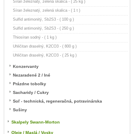
Síran železnatý, zelená skalica - ( 25 kg )
Síran železnatý, zelená skalica - ( 1 t )
Sulfid antimonitý, Sb2S3 - ( 100 g )
Sulfid antimonitý, Sb2S3 - ( 250 g )
Thiosíran sodný - ( 1 kg )
Uhličitan draselný, K2CO3 - ( 800 g )
Uhličitan draselný, K2CO3 - ( 25 kg )
Konzervanty
Nezaradené 2 / Iné
Prázdne tobolky
Sacharidy / Cukry
Soľ - technická, regeneračná, potravinárska
Sušiny
Skalpely Swann-Morton
Oleje / Maslá / Vosky