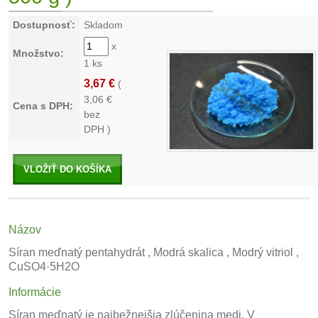
Dostupnosť:
Skladom
x
Množstvo:
1 ks
3,67 €
(
3,06
€
Cena s DPH:
bez
DPH )
VLOŽIŤ DO KOŠÍKA
Názov
Síran meďnatý pentahydrát , Modrá skalica
, Modrý vitriol ,
CuSO4·5H2O
Informácie
Síran meďnatý je najbežnejšia zlúčenina medi. V