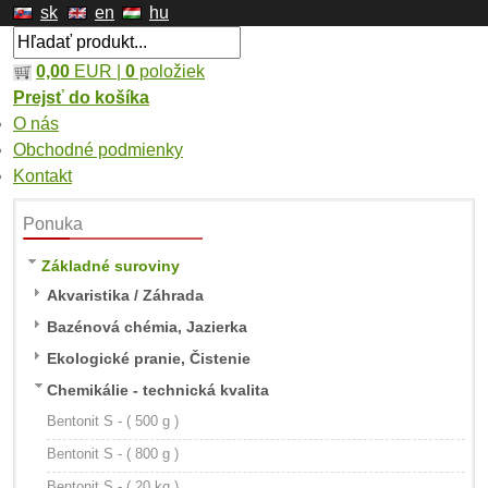
sk
en
hu
0,00
EUR |
0
položiek
Prejsť do košíka
O nás
Obchodné podmienky
Kontakt
Ponuka
Základné suroviny
Akvaristika / Záhrada
Bazénová chémia, Jazierka
Ekologické pranie, Čistenie
Chemikálie - technická kvalita
Bentonit S - ( 500 g )
Bentonit S - ( 800 g )
Bentonit S - ( 20 kg )