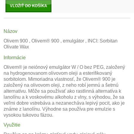
VLOŽIŤ DO KOŠÍKA
Názov
Olivem 900 , Olivem® 900 , emulgátor , INCI: Sorbitan
Olivate Wax
Informácie
Olivem® je neiónový emulgátor W / O bez PEG, založený
na hydrogenovanom olivovom oleji a esterifikovaný
sorbitolom. Mimoriadna vlastnosť, že Olivem® 900 je
založený na olivovom oleji, z neho robí jemnú a šetrnú
alternatívu. Môže sa používať ako rastlinná alternatíva k
lanolínu a k voskovému alkoholu z vlny, s výhodou, že sa
veľmi dobre vstrebáva a nezanecháva lepivý pocit, ako je
známe z lanolínu. Výhodne sa používa pre emulzie s
vysokou tukovou fázou.
Využitie