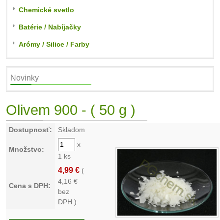
Chemické svetlo
Batérie / Nabíjačky
Arómy / Silice / Farby
Novinky
Olivem 900 - ( 50 g )
Dostupnosť:
Skladom
x
Množstvo:
1 ks
4,99 €
(
4,16
€
Cena s DPH:
bez
DPH )