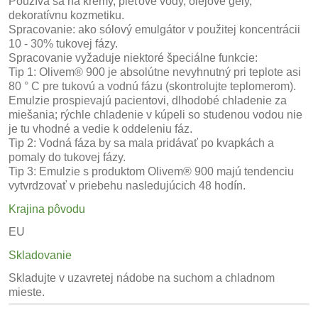
Používa sa na krémy, pleťové vody, olejové gély,
dekoratívnu kozmetiku.
Spracovanie: ako sólový emulgátor v použitej koncentrácii
10 - 30% tukovej fázy.
Spracovanie vyžaduje niektoré špeciálne funkcie:
Tip 1: Olivem® 900 je absolútne nevyhnutný pri teplote asi
80 ° C pre tukovú a vodnú fázu (skontrolujte teplomerom).
Emulzie prospievajú pacientovi, dlhodobé chladenie za
miešania; rýchle chladenie v kúpeli so studenou vodou nie
je tu vhodné a vedie k oddeleniu fáz.
Tip 2: Vodná fáza by sa mala pridávať po kvapkách a
pomaly do tukovej fázy.
Tip 3: Emulzie s produktom Olivem® 900 majú tendenciu
vytvrdzovať v priebehu nasledujúcich 48 hodín.
Krajina pôvodu
EU
Skladovanie
Skladujte v uzavretej nádobe na suchom a chladnom
mieste.