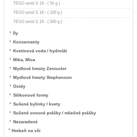
TEGO amid S 18 - ( 50 g )
TEGO amid S 18 - ( 100 g )
TEGO amid S 18 - ( 500 g )
Íly
Konzervanty
Kvetinová voda / hydrolát
Mika, Mica
Mydlové hmoty Zenicolor
Mydlové hmoty Stephenson
Oxidy
Silikonové formy
Sušené bylinky / kvety
Sušené ovocné prášky / mliečné prášky
Nezaradené
Hrebeň na vši