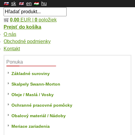
sk
en
hu
0,00
EUR |
0
položiek
Prejsť do košíka
O nás
Obchodné podmienky
Kontakt
Ponuka
Základné suroviny
Skalpely Swann-Morton
Oleje / Maslá / Vosky
Ochranné pracovné pomôcky
Obalový materiál / Nádoby
Meriace zariadenia