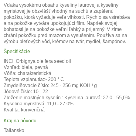
Vďaka vysokému obsahu kyseliny laurovej a kyseliny
myristovej je obzvlášť vhodný na suchú a zapálenú
pokožku, ktorá vyžaduje veľa vlhkosti. Rýchlo sa vstrebáva
a na pokožke vytvára upokojujúci film. Napriek svojej
bohatosti je na pokožke veľmi ľahký a príjemný. V zime
chráni pokožku pred mrazom a vysušením. Používa sa na
výrobu pleťových vôd, krémov na tvár, mydiel, šampónov.
Špecifikácie
INCI: Orbignya oleifera seed oil
Vzhľad: biela, pevná
Vôňa: charakteristická
Teplota vzplanutia:> 200 ° C
Zmydelňovacie číslo: 245 - 256 mg KOH / g
Jódové číslo: 10 - 22
Zloženie mastných kyselín : Kyselina laurová: 37,0 - 55,0%
Kyselina myristová: 11,0 - 27,0%
Kvalita: konvenčná
Krajina pôvodu
Taliansko