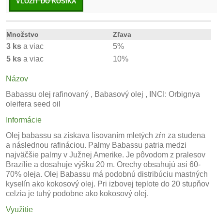
VLOŽIŤ DO KOŠÍKA
Množstvo
Zľava
3 ks
a viac
5%
5 ks
a viac
10%
Názov
Babassu olej
rafinovaný , Babasový olej ,
INCI: Orbignya
oleifera seed oil
Informácie
Olej babassu sa získava lisovaním mletých zŕn za studena
a následnou rafináciou. Palmy Babassu patria medzi
najväčšie palmy v Južnej Amerike. Je pôvodom z pralesov
Brazílie a dosahuje výšku 20 m. Orechy obsahujú asi 60-
70% oleja. Olej Babassu má podobnú distribúciu mastných
kyselín ako kokosový olej. Pri izbovej teplote do 20 stupňov
celzia je tuhý podobne ako kokosový olej.
Využitie