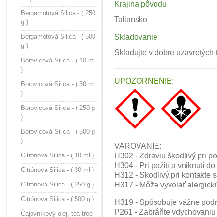
Krajina pôvodu
Bergamotová Silica - ( 250
Taliansko
g )
Bergamotová Silica - ( 500
Skladovanie
g )
Skladujte v dobre uzavretých
Borovicová Silica - ( 10 ml
)
UPOZORNENIE:
Borovicová Silica - ( 30 ml
)
Borovicová Silica - ( 250 g
)
Borovicová Silica - ( 500 g
)
VAROVANIE:
Citrónová Silica - ( 10 ml )
H302 - Zdraviu škodlivý pri pož
H304 - Pri požití a vniknutí d
Citrónová Silica - ( 30 ml )
H312 - Škodlivý pri kontakte 
Citrónová Silica - ( 250 g )
H317 - Môže vyvolať alergick
Citrónová Silica - ( 500 g )
H319 - Spôsobuje vážne podr
P261 - Zabráňte vdychovaniu 
Čajovníkový olej, tea tree