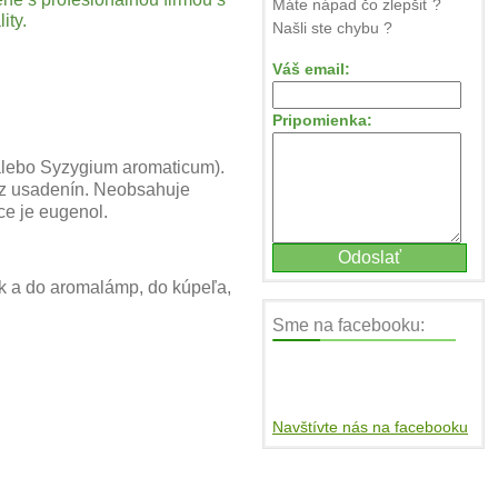
Máte nápad čo zlepšiť ?
ity.
Našli ste chybu ?
Váš email:
Pripomienka:
 alebo Syzygium aromaticum).
 bez usadenín. Neobsahuje
ce je eugenol.
ok a do aromalámp, do kúpeľa,
Sme na facebooku:
Navštívte nás na facebooku