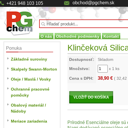
obchod@pgchem.sk
+421 948 103 105
O nás
Obchodné podmienky
Kontakt
Klinčeková Silica
Ponuka
Základné suroviny
Dostupnosť:
Skladom
Množstvo:
x 1 ks
Skalpely Swann-Morton
38,90 €
Cena s DPH:
(
32,42
Oleje / Maslá / Vosky
Ochranné pracovné
pomôcky
VLOŽIŤ DO KOŠÍKA
Obalový materiál /
Nádoby
Meriace zariadenia
Prírodné Esenciálne oleje sú 
Nami dodávané esenciálne ole