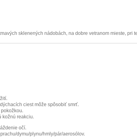
 tmavých sklenených nádobách, na dobre vetranom mieste, pri t
ití.
o dýchacích ciest môže spôsobiť smrť.
s pokožkou.
ú kožnú reakciu.
áždenie očí.
prachu/dymu/plynu/hmly/pár/aerosólov.