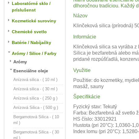
Laboratórné sklo /
dlhoročnou tradíciou. Každý 
príslušenst
Názov
Kozmetické suroviny
Klinčeková silica (prírodná) 5
Chemické svetlo
Informácie
Batérie / Nabíjačky
Klinčeková silica sa vyrába z
Silica je bezfarebná alebo má
Arómy / Silice / Farby
pridané rozpúšťadlá, konzervač
Arómy
Využitie
Esenciálne oleje
Anízová silica - ( 10 ml )
Použitie: do kozmetiky, mydi
masáž, sauny
Anízová silica - ( 30 ml )
Špecifikácie
Anízová silica - ( 250 g )
Fyzický stav: Tekutý
Anízová Silica - ( 500 g )
Farba: Bezfarebná až svetlo ž
Bergamotová Silica - ( 10
HS číslo: 33012921
ml )
Hustota (pri 20°C): 1,0360-1,
Index lomu (pri 20°C): 1,5280
Bergamotová Silica - ( 30
ml )