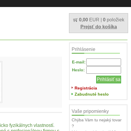
0,00
EUR |
0
položiek
Prejsť do košíka
Prihlásenie
E-mail:
Heslo:
Registrácia
Zabudnuté heslo
Vaše pripomienky
Chýba Vám tu nejaký tovar
ko fyzikálnych vlastností.
?
né s profesionálnou firmou s