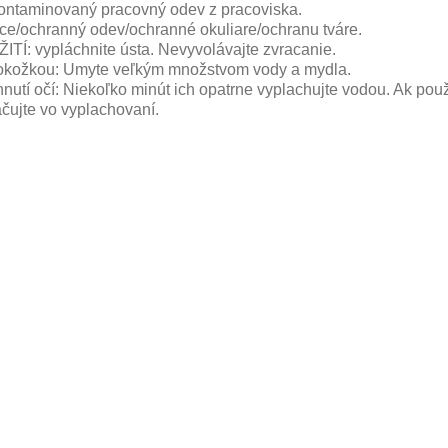
ontaminovaný pracovný odev z pracoviska.
ce/ochranný odev/ochranné okuliare/ochranu tváre.
TÍ: vypláchnite ústa. Nevyvolávajte zvracanie.
pokožkou: Umyte veľkým množstvom vody a mydla.
tí očí: Niekoľko minút ich opatrne vyplachujte vodou. Ak použ
ačujte vo vyplachovaní.