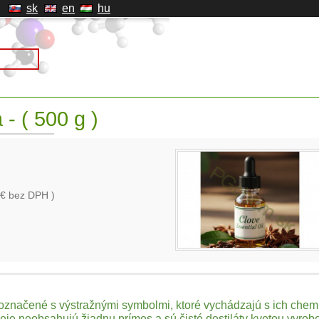
sk
en
hu
 - ( 500 g )
€ bez DPH )
označené s výstražnými symbolmi, ktoré vychádzajú s ich chemic
je neobsahujú žiadnu prímes a sú čisté destiláty
kvetou
vyrobe