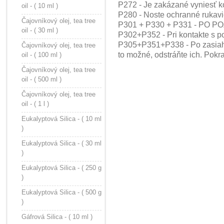
P272 - Je zakázané vyniesť k
oil - ( 10 ml )
P280 - Noste ochranné rukavi
Čajovníkový olej, tea tree
P301 + P330 + P331 - PO POŽI
oil - ( 30 ml )
P302+P352 - Pri kontakte s 
P305+P351+P338 - Po zasiahnu
Čajovníkový olej, tea tree
to možné, odstráňte ich. Pokr
oil - ( 100 ml )
Čajovníkový olej, tea tree
oil - ( 500 ml )
Čajovníkový olej, tea tree
oil - ( 1 l )
Eukalyptová Silica - ( 10 ml
)
Eukalyptová Silica - ( 30 ml
)
Eukalyptová Silica - ( 250 g
)
Eukalyptová Silica - ( 500 g
)
Gáfrová Silica - ( 10 ml )