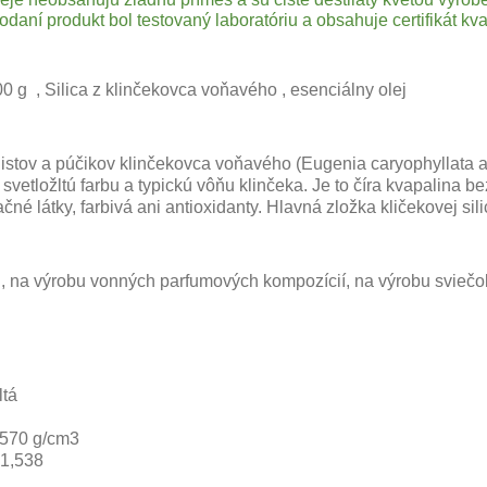
dodaní produkt bol
testovaný
laboratóriu a obsahuje certifikát kval
00 g , Silica z klinčekovca voňavého , esenciálny olej
 listov a púčikov klinčekovca voňavého (Eugenia caryophyllata
 svetložltú farbu a typickú vôňu klinčeka. Je to číra kvapalina
né látky, farbivá ani antioxidanty. Hlavná zložka kličekovej sili
el, na výrobu vonných parfumových kompozícií, na výrobu svieč
ltá
0570 g/cm3
-1,538