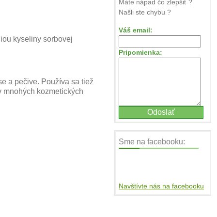
Máte nápad čo zlepšiť ?
Našli ste chybu ?
Váš email:
iou kyseliny sorbovej
Pripomienka:
se a pečive. Používa sa tiež
a v mnohých kozmetických
Sme na facebooku:
Navštívte nás na facebooku