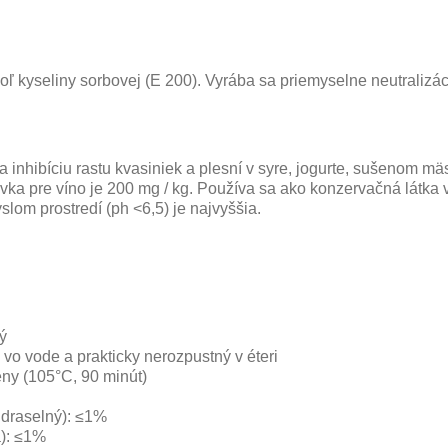
oľ kyseliny sorbovej (E 200). Vyrába sa priemyselne neutralizác
 inhibíciu rastu kvasiniek a plesní v syre, jogurte, sušenom mä
ávka pre víno je 200 mg / kg. Používa sa ako konzervačná látk
lom prostredí (ph <6,5) je najvyššia.
ý
vo vode a prakticky nerozpustný v éteri
ny (105°C, 90 minút)
 draselný): ≤1%
á): ≤1%