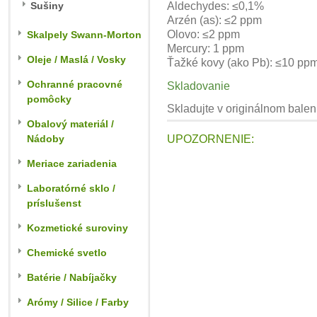
Sušiny
Aldechydes: ≤0,1%
Arzén (as): ≤2 ppm
Olovo: ≤2 ppm
Skalpely Swann-Morton
Mercury: 1 ppm
Oleje / Maslá / Vosky
Ťažké kovy (ako Pb): ≤10 pp
Ochranné pracovné
Skladovanie
pomôcky
Skladujte v originálnom bale
Obalový materiál /
Nádoby
UPOZORNENIE:
Meriace zariadenia
Laboratórné sklo /
príslušenst
Kozmetické suroviny
Chemické svetlo
Batérie / Nabíjačky
Arómy / Silice / Farby