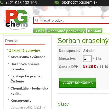
obchod@pgchem.sk
+421 948 103 105
O nás
Obchodné podmienky
Kontakt
Sorban draselný 
Ponuka
Základné suroviny
Dostupnosť:
Skladom
Akvaristika / Záhrada
Množstvo:
x 1 ks
Bazénová chémia,
53,28 €
Cena s DPH:
(
44,40
Jazierka
Ekologické pranie,
Čistenie
VLOŽIŤ DO KOŠÍKA
Chemikálie - technická
kvalita
Konzervanty
Názov
Benzoan sodný, E211 - (