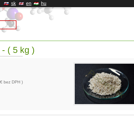
sk
en
hu
- ( 5 kg )
€ bez DPH )