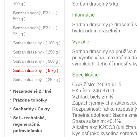
Sorban draselný 5 kg
100 g )
Benzoan sodný, E211 - (
Informácie
500 g )
Sorban draselný je draselná s
Benzoan sodný, E211 - (
hydroxidom draselným.
25 kg )
Využitie
Sorban draselný - ( 100 g )
Sorban draselný sa používa na
Sorban draselný - ( 250 g )
pri výrobe vína, maximálna d
Sorban draselný - ( 500 g )
výrobkoch. Jeho účinnosť v kys
Sorban draselný - ( 5 kg )
Špecifikácie
Sorban draselný - ( 25 kg )
CAS číslo: 24634-61-5
EK číslo: 246-376-1
Nezaradené 2 / Iné
Vzhľad: biely zrnitý
Prázdne tobolky
Zápach: jemný charakteristick
Sacharidy / Cukry
Rozpustnosť: ľahko rozpustný 
Tepelná odolnosť: žiadne zme
Soľ - technická,
Strata sušením: ≤0,4%
regeneračná,
Alkalita ako K2CO3 (uhličitan
potravinárska
Kyslosť (ako kyselina sorbov