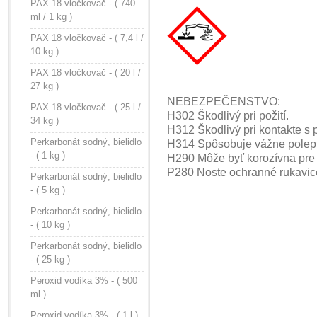
PAX 18 vločkovač - ( 740
ml / 1 kg )
PAX 18 vločkovač - ( 7,4 l /
10 kg )
PAX 18 vločkovač - ( 20 l /
27 kg )
NEBEZPEČENSTVO:
PAX 18 vločkovač - ( 25 l /
H302 Škodlivý pri požití.
34 kg )
H312 Škodlivý pri kontakte s
Perkarbonát sodný, bielidlo
H314 Spôsobuje vážne polept
- ( 1 kg )
H290 Môže byť korozívna pre 
P280 Noste ochranné rukavice 
Perkarbonát sodný, bielidlo
- ( 5 kg )
Perkarbonát sodný, bielidlo
- ( 10 kg )
Perkarbonát sodný, bielidlo
- ( 25 kg )
Peroxid vodíka 3% - ( 500
ml )
Peroxid vodíka 3% - ( 1 l )