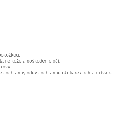
 pokožkou.
anie kože a poškodenie očí.
kovy.
/ ochranný odev / ochranné okuliare / ochranu tváre.