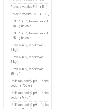
Peroxid vodíka 3% - ( 5 l )
Peroxid vodíka 3% - ( 10 l )
POOLSALZ, bazénová soľ
- 10 kg balenie
POOLSALZ, bazénová soľ
- 25 kg balenie
Síran hlinitý, vločkovač - (
1 kg )
Síran hlinitý, vločkovač - (
5 kg )
Síran hlinitý, vločkovač - (
25 kg )
Uhličitan sodný pH+, ľahká
sóda - ( 700 g )
Uhličitan sodný pH+, ľahká
sóda - ( 5 kg )
Uhličitan sodný pH+, ľahká