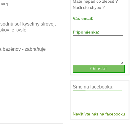
Máte nápad čo zlepšiť ?
ovej
Našli ste chybu ?
Váš email:
odnú soľ kyseliny sírovej,
kov je kyslé.
Pripomienka:
a bazénov - zabraňuje
Sme na facebooku:
Navštívte nás na facebooku