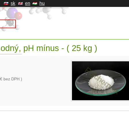
sk
en
hu
odný, pH mínus - ( 25 kg )
€ bez DPH )