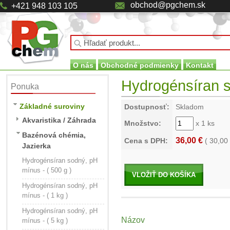
obchod@pgchem.sk
+421 948 103 105
O nás
Obchodné podmienky
Kontakt
Hydrogénsíran s
Ponuka
Základné suroviny
Dostupnosť:
Skladom
Akvaristika / Záhrada
Množstvo:
x 1 ks
Bazénová chémia,
36,00 €
Cena s DPH:
(
30,00
Jazierka
Hydrogénsíran sodný, pH
mínus - ( 500 g )
VLOŽIŤ DO KOŠÍKA
Hydrogénsíran sodný, pH
mínus - ( 1 kg )
Hydrogénsíran sodný, pH
Názov
mínus - ( 5 kg )