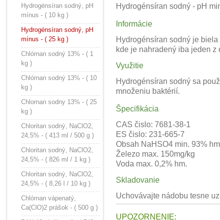
Hydrogénsíran sodný, pH
Hydrogénsíran sodný - pH minu
mínus - ( 10 kg )
Informácie
Hydrogénsíran sodný, pH
mínus - ( 25 kg )
Hydrogénsíran sodný je biela 
kde je nahradený iba jeden z
Chlórnan sodný 13% - ( 1
kg )
Využitie
Chlórnan sodný 13% - ( 10
Hydrogénsíran sodný sa použí
kg )
množeniu baktérií.
Chlornan sodny 13% - ( 25
Špecifikácia
kg )
CAS čislo: 7681-38-1
Chloritan sodný, NaClO2,
ES čislo: 231-665-7
24,5% - ( 413 ml / 500 g )
Obsah NaHSO4 min. 93% hm
Chloritan sodný, NaClO2,
Železo max. 150mg/kg
24,5% - ( 826 ml / 1 kg )
Voda max. 0,2% hm.
Chloritan sodný, NaClO2,
Skladovanie
24,5% - ( 8,26 l / 10 kg )
Uchovávajte nádobu tesne uza
Chlórnan vápenatý,
Ca(ClO)2 prášok - ( 500 g )
UPOZORNENIE: