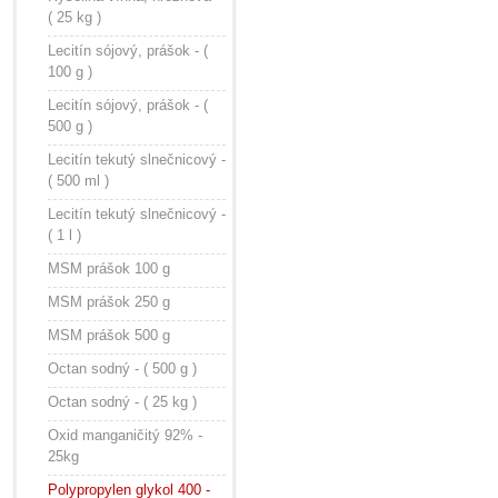
( 25 kg )
Lecitín sójový, prášok - (
100 g )
Lecitín sójový, prášok - (
500 g )
Lecitín tekutý slnečnicový -
( 500 ml )
Lecitín tekutý slnečnicový -
( 1 l )
MSM prášok 100 g
MSM prášok 250 g
MSM prášok 500 g
Octan sodný - ( 500 g )
Octan sodný - ( 25 kg )
Oxid manganičitý 92% -
25kg
Polypropylen glykol 400 -