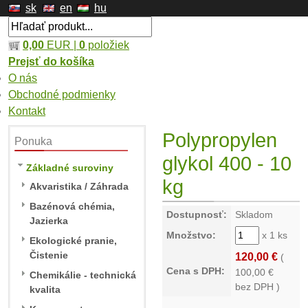
sk
en
hu
0,00
EUR |
0
položiek
Prejsť do košíka
O nás
Obchodné podmienky
Kontakt
Polypropylen
Ponuka
glykol 400 - 10
Základné suroviny
kg
Akvaristika / Záhrada
Bazénová chémia,
Dostupnosť:
Skladom
Jazierka
Množstvo:
x 1 ks
Ekologické pranie,
Čistenie
120,00 €
(
Cena s DPH:
100,00
€
Chemikálie - technická
bez DPH )
kvalita