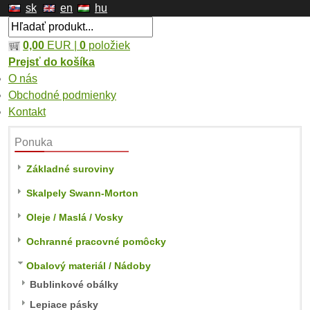
sk
en
hu
0,00
EUR |
0
položiek
Prejsť do košíka
O nás
Obchodné podmienky
Kontakt
Ponuka
Základné suroviny
Skalpely Swann-Morton
Oleje / Maslá / Vosky
Ochranné pracovné pomôcky
Obalový materiál / Nádoby
Bublinkové obálky
Lepiace pásky