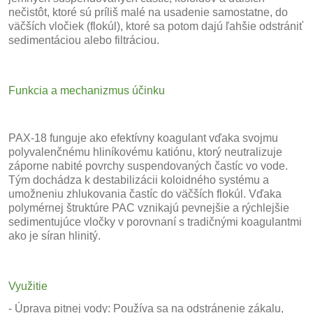
nečistôt, ktoré sú príliš malé na usadenie samostatne, do
väčších vločiek (flokúl), ktoré sa potom dajú ľahšie odstrániť
sedimentáciou alebo filtráciou.
Funkcia a mechanizmus účinku
PAX-18 funguje ako efektívny koagulant vďaka svojmu
polyvalenčnému hliníkovému katiónu, ktorý neutralizuje
záporne nabité povrchy suspendovaných častíc vo vode.
Tým dochádza k destabilizácii koloidného systému a
umožneniu zhlukovania častíc do väčších flokúl. Vďaka
polymérnej štruktúre PAC vznikajú pevnejšie a rýchlejšie
sedimentujúce vločky v porovnaní s tradičnými koagulantmi
ako je síran hlinitý.
Využitie
- Úprava pitnej vody: Používa sa na odstránenie zákalu,