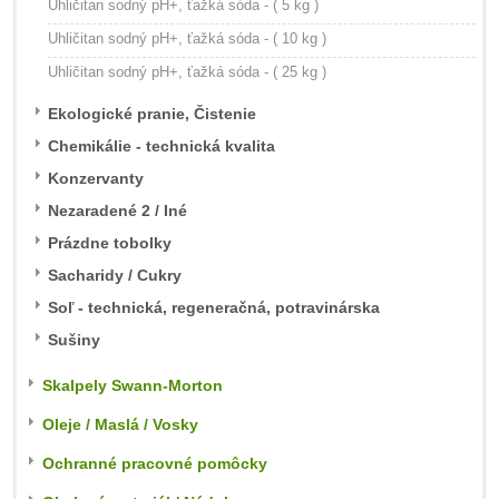
Uhličitan sodný pH+, ťažká sóda - ( 5 kg )
Uhličitan sodný pH+, ťažká sóda - ( 10 kg )
Uhličitan sodný pH+, ťažká sóda - ( 25 kg )
Ekologické pranie, Čistenie
Chemikálie - technická kvalita
Konzervanty
Nezaradené 2 / Iné
Prázdne tobolky
Sacharidy / Cukry
Soľ - technická, regeneračná, potravinárska
Sušiny
Skalpely Swann-Morton
Oleje / Maslá / Vosky
Ochranné pracovné pomôcky