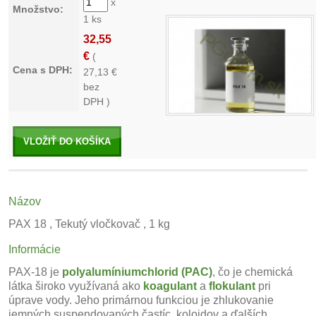
x
Množstvo:
1 ks
32,55
€
(
Cena s DPH:
27,13
€
bez
DPH )
VLOŽIŤ DO KOŠÍKA
Názov
PAX 18 , Tekutý vločkovač , 1 kg
Informácie
PAX-18 je
polyalumíniumchlorid (PAC)
, čo je chemická
látka široko využívaná ako
koagulant
a
flokulant
pri
úprave vody. Jeho primárnou funkciou je zhlukovanie
jemných suspendovaných častíc, koloidov a ďalších