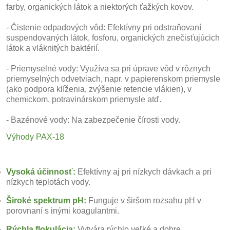
farby, organických látok a niektorých ťažkých kovov.
- Čistenie odpadových vôd: Efektívny pri odstraňovaní
suspendovaných látok, fosforu, organických znečisťujúcich
látok a vláknitých baktérií.
- Priemyselné vody: Využíva sa pri úprave vôd v rôznych
priemyselných odvetviach, napr. v papierenskom priemysle
(ako podpora klíženia, zvýšenie retencie vlákien), v
chemickom, potravinárskom priemysle atď.
- Bazénové vody: Na zabezpečenie čírosti vody.
Výhody PAX-18
Vysoká účinnosť:
Efektívny aj pri nízkych dávkach a pri
nízkych teplotách vody.
Široké spektrum pH:
Funguje v širšom rozsahu pH v
porovnaní s inými koagulantmi.
Rýchla flokulácia:
Vytvára rýchlo veľké a dobre