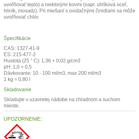
uvoľňovať teplo) a niektorými kovmi (napr. uhlíková oceľ,
hliník, mosadz). Pri miešaní s oxidačnými činidlami sa môže
uvoľňovať chlór.
Špecifikácie
CAS: 1327-41-9
ES: 215-477-2
Hustota (25 ° C): 1,36 + 0,02 g/cm3
pH: 1,0 + 0,5
Dávkovanie: 10 - 100 ml/m3, max 200 ml/m3
1 kg = 0,80 l
Skladovanie
Skladujte v uzavretej nádobe na chladnom a suchom
mieste.
UPOZORNENIE: