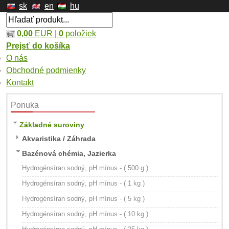
sk
en
hu
0,00
EUR |
0
položiek
Prejsť do košíka
O nás
Obchodné podmienky
Kontakt
Ponuka
Základné suroviny
Akvaristika / Záhrada
Bazénová chémia, Jazierka
Hydrogénsíran sodný, pH mínus - ( 500 g )
Hydrogénsíran sodný, pH mínus - ( 1 kg )
Hydrogénsíran sodný, pH mínus - ( 5 kg )
Hydrogénsíran sodný, pH mínus - ( 10 kg )