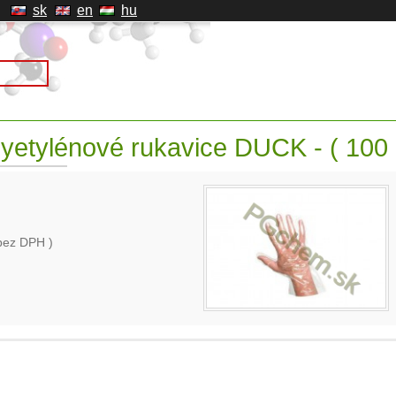
sk
en
hu
yetylénové rukavice DUCK - ( 100 
bez DPH )