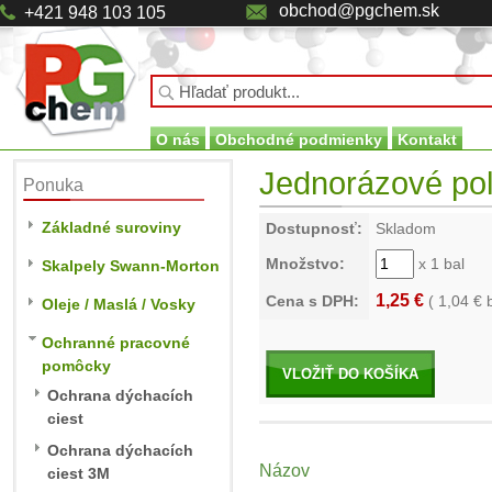
obchod@pgchem.sk
+421 948 103 105
O nás
Obchodné podmienky
Kontakt
Jednorázové pol
Ponuka
Základné suroviny
Dostupnosť:
Skladom
Množstvo:
x 1 bal
Skalpely Swann-Morton
1,25 €
Cena s DPH:
(
1,04
€ 
Oleje / Maslá / Vosky
Ochranné pracovné
pomôcky
VLOŽIŤ DO KOŠÍKA
Ochrana dýchacích
ciest
Ochrana dýchacích
Názov
ciest 3M