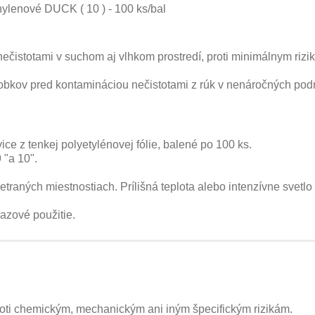
ylenové DUCK ( 10 ) - 100 ks/bal
ečistotami v suchom aj vlhkom prostredí, proti minimálnym riz
robkov pred kontamináciou nečistotami z rúk v nenáročných po
ce z tenkej polyetylénovej fólie, balené po 100 ks.
 "a 10".
traných miestnostiach. Prílišná teplota alebo intenzívne svetlo
azové použitie.
oti chemickým, mechanickým ani iným špecifickým rizikám.