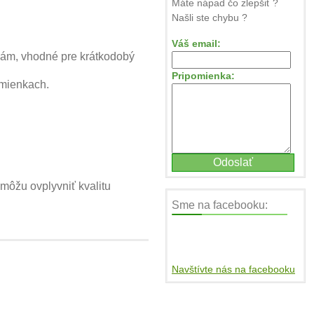
Máte nápad čo zlepšiť ?
Našli ste chybu ?
Váš email:
ikám, vhodné pre krátkodobý
Pripomienka:
dmienkach.
 môžu ovplyvniť kvalitu
Sme na facebooku:
Navštívte nás na facebooku