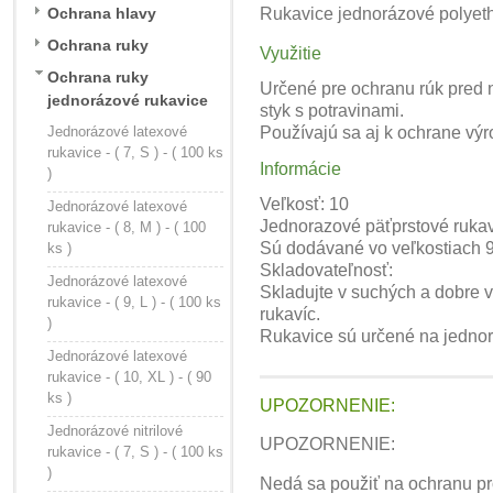
Ochrana hlavy
Rukavice jednorázové polyeth
Ochrana ruky
Využitie
Ochrana ruky
Určené pre ochranu rúk pred n
jednorázové rukavice
styk s potravinami.
Jednorázové latexové
Používajú sa aj k ochrane vý
rukavice - ( 7, S ) - ( 100 ks
Informácie
)
Veľkosť: 10
Jednorázové latexové
Jednorazové päťprstové rukavi
rukavice - ( 8, M ) - ( 100
Sú dodávané vo veľkostiach 9
ks )
Skladovateľnosť:
Jednorázové latexové
Skladujte v suchých a dobre ve
rukavice - ( 9, L ) - ( 100 ks
rukavíc.
)
Rukavice sú určené na jednor
Jednorázové latexové
rukavice - ( 10, XL ) - ( 90
ks )
UPOZORNENIE:
Jednorázové nitrilové
UPOZORNENIE:
rukavice - ( 7, S ) - ( 100 ks
)
Nedá sa použiť na ochranu pr