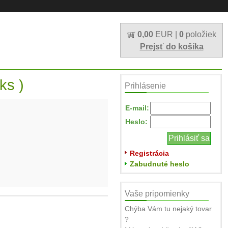
0,00
EUR |
0
položiek
Prejsť do košíka
ks )
Prihlásenie
E-mail:
Heslo:
Registrácia
Zabudnuté heslo
Vaše pripomienky
Chýba Vám tu nejaký tovar
?