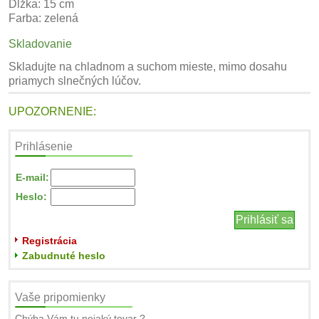
Dĺžka: 15 cm
Farba: zelená
Skladovanie
Skladujte na chladnom a suchom mieste, mimo dosahu
priamych slnečných lúčov.
UPOZORNENIE:
Prihlásenie
E-mail:
Heslo:
Registrácia
Zabudnuté heslo
Vaše pripomienky
Chýba Vám tu nejaký tovar ?