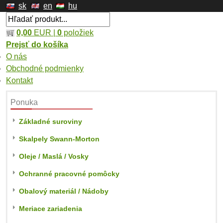
sk
en
hu
0,00
EUR |
0
položiek
Prejsť do košíka
O nás
Obchodné podmienky
Kontakt
Ponuka
Základné suroviny
Skalpely Swann-Morton
Oleje / Maslá / Vosky
Ochranné pracovné pomôcky
Obalový materiál / Nádoby
Meriace zariadenia