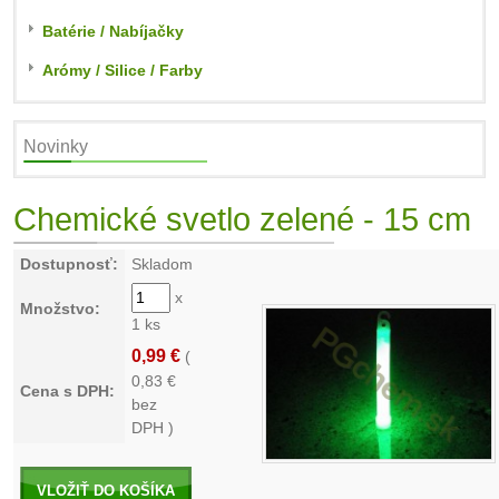
Batérie / Nabíjačky
Arómy / Silice / Farby
Novinky
Chemické svetlo zelené - 15 cm
Dostupnosť:
Skladom
x
Množstvo:
1 ks
0,99 €
(
0,83
€
Cena s DPH:
bez
DPH )
VLOŽIŤ DO KOŠÍKA