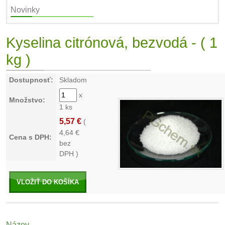
Novinky
Kyselina citrónová, bezvodá - ( 1
kg )
Dostupnosť:
Skladom
x
Množstvo:
1 ks
5,57 €
(
4,64
€
Cena s DPH:
bez
DPH )
VLOŽIŤ DO KOŠÍKA
Názov