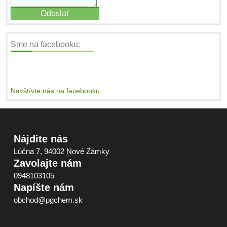
Sme na facebooku:
Navštívte nás na facebooku
Nájdite nás
Lúčna 7, 94002 Nové Zámky
Zavolajte nám
0948103105
Napíšte nám
obchod@pgchem.sk