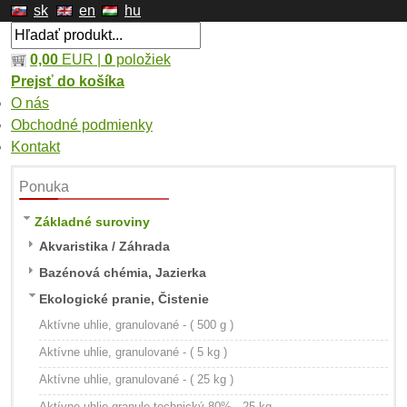
sk
en
hu
0,00
EUR |
0
položiek
Prejsť do košíka
O nás
Obchodné podmienky
Kontakt
Ponuka
Základné suroviny
Akvaristika / Záhrada
Bazénová chémia, Jazierka
Ekologické pranie, Čistenie
Aktívne uhlie, granulované - ( 500 g )
Aktívne uhlie, granulované - ( 5 kg )
Aktívne uhlie, granulované - ( 25 kg )
Aktívne uhlie granule technický 80% - 25 kg