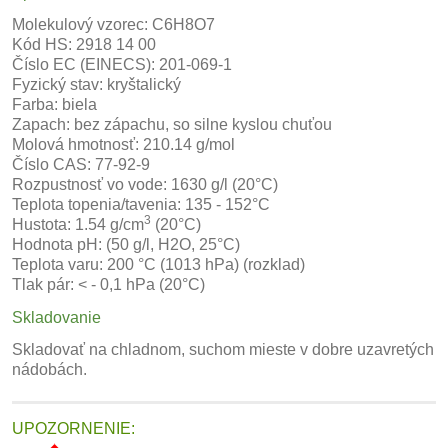
Molekulový vzorec:
C6H8O7
Kód HS: 2918 14 00
Číslo EC (EINECS): 201-069-1
Fyzický stav: kryštalický
Farba: biela
Zapach: bez zápachu, so silne kyslou chuťou
Molová hmotnosť: 210.14 g/mol
Číslo CAS: 77-92-9
Rozpustnosť vo vode: 1630 g/l (20°C)
Teplota topenia/tavenia: 135 - 152°C
3
Hustota: 1.54
g/cm
(20°C)
Hodnota pH: (50 g/l, H2O, 25°C)
Teplota varu: 200 °C (1013 hPa) (rozklad)
Tlak pár: < - 0,1 hPa (20°C)
Skladovanie
Skladovať na chladnom, suchom mieste v dobre uzavretých
nádobách.
UPOZORNENIE: