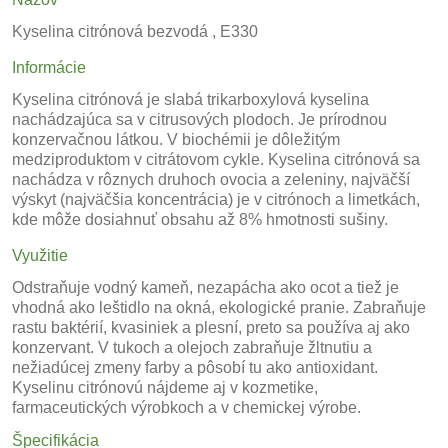
Kyselina citrónová bezvodá , E330
Informácie
Kyselina citrónová je slabá trikarboxylová kyselina
nachádzajúca sa v citrusových plodoch. Je prírodnou
konzervačnou látkou. V biochémii je dôležitým
medziproduktom v citrátovom cykle. Kyselina citrónová sa
nachádza v rôznych druhoch ovocia a zeleniny, najväčší
výskyt (najväčšia koncentrácia) je v citrónoch a limetkách,
kde môže dosiahnuť obsahu až 8% hmotnosti sušiny.
Využitie
Odstraňuje vodný kameň, nezapácha ako ocot a tiež je
vhodná ako leštidlo na okná, ekologické pranie. Zabraňuje
rastu baktérií, kvasiniek a plesní, preto sa používa aj ako
konzervant. V tukoch a olejoch zabraňuje žltnutiu a
nežiadúcej zmeny farby a pôsobí tu ako antioxidant.
Kyselinu citrónovú nájdeme aj v kozmetike,
farmaceutických výrobkoch a v chemickej výrobe.
Špecifikácia