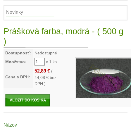
Novinky
Prášková farba, modrá - ( 500 g
)
Dostupnosť:
Nedostupné
Množstvo:
x 1 ks
52,89 €
(
Cena s DPH:
44,08
€ bez
DPH )
VLOŽIŤ DO KOŠÍKA
Názov