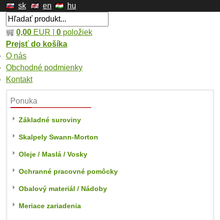
sk
en
hu
0,00
EUR |
0
položiek
Prejsť do košíka
O nás
Obchodné podmienky
Kontakt
Ponuka
Základné suroviny
Skalpely Swann-Morton
Oleje / Maslá / Vosky
Ochranné pracovné pomôcky
Obalový materiál / Nádoby
Meriace zariadenia