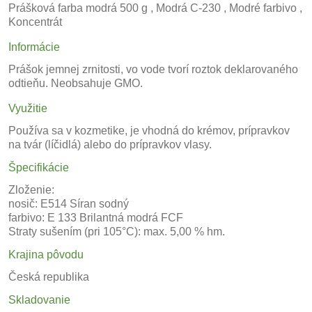
Prášková farba modrá 500 g , Modrá C-230 , Modré farbivo ,
Koncentrát
Informácie
Prášok jemnej zrnitosti, vo vode tvorí roztok deklarovaného
odtieňu. Neobsahuje GMO.
Využitie
Používa sa v kozmetike, je vhodná do krémov, prípravkov
na tvár (líčidlá) alebo do prípravkov vlasy.
Špecifikácie
Zloženie:
nosič: E514 Síran sodný
farbivo: E 133 Brilantná modrá FCF
Straty sušením (pri 105°C): max. 5,00 % hm.
Krajina pôvodu
Česká republika
Skladovanie