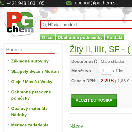
obchod@pgchem.sk
+421 948 103 105
O nás
Obchodné podmienky
Kontakt
Žltý íl, illit, SF -
Ponuka
Základné suroviny
Dostupnosť:
Málo skladom
Množstvo:
x 1 ks
Skalpely Swann-Morton
2,20 €
Cena s DPH:
(
1,83
€ 
Oleje / Maslá / Vosky
Ochranné pracovné
pomôcky
VLOŽIŤ DO KOŠÍKA
Obalový materiál /
Nádoby
Meriace zariadenia
Názov