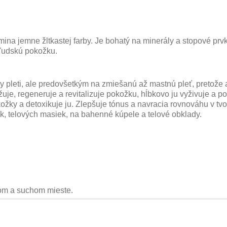
emina jemne žltkastej farby. Je bohatý na minerály a stopové prv
 ľudskú pokožku.
typy pleti, ale predovšetkým na zmiešanú až mastnú pleť, pretož
uje, regeneruje a revitalizuje pokožku, hĺbkovo ju vyživuje a pos
kožky a detoxikuje ju. Zlepšuje tónus a navracia rovnováhu v t
k, telových masiek, na bahenné kúpele a telové obklady.
nom a suchom mieste.