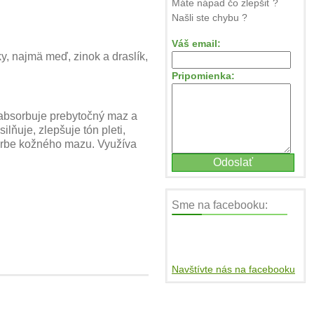
Máte nápad čo zlepšiť ?
Našli ste chybu ?
Váš email:
ky, najmä meď, zinok a draslík,
Pripomienka:
e absorbuje prebytočný maz a
ilňuje, zlepšuje tón pleti,
vorbe kožného mazu. Využíva
Sme na facebooku:
Navštívte nás na facebooku