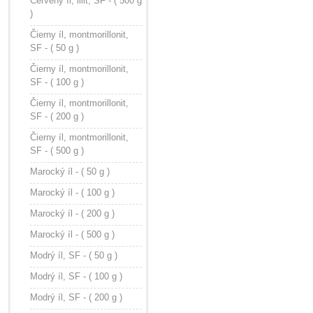
Červený íl, illit, SF - ( 500 g
)
Čierny íl, montmorillonit,
SF - ( 50 g )
Čierny íl, montmorillonit,
SF - ( 100 g )
Čierny íl, montmorillonit,
SF - ( 200 g )
Čierny íl, montmorillonit,
SF - ( 500 g )
Marocký íl - ( 50 g )
Marocký íl - ( 100 g )
Marocký íl - ( 200 g )
Marocký íl - ( 500 g )
Modrý íl, SF - ( 50 g )
Modrý íl, SF - ( 100 g )
Modrý íl, SF - ( 200 g )