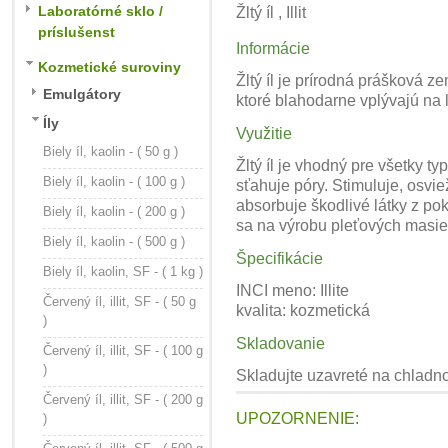
Laboratórné sklo /
Žltý íl , Illit
príslušenst
Informácie
Kozmetické suroviny
Žltý íl je prírodná prášková z
Emulgátory
ktoré blahodarne vplývajú na
Íly
Využitie
Biely íl, kaolin - ( 50 g )
Žltý íl je vhodný pre všetky 
Biely íl, kaolin - ( 100 g )
sťahuje póry. Stimuluje, osviež
absorbuje škodlivé látky z po
Biely íl, kaolin - ( 200 g )
sa na výrobu pleťových masie
Biely íl, kaolin - ( 500 g )
Špecifikácie
Biely íl, kaolin, SF - ( 1 kg )
INCI meno: Illite
Červený íl, illit, SF - ( 50 g
kvalita: kozmetická
)
Skladovanie
Červený íl, illit, SF - ( 100 g
)
Skladujte uzavreté na chlad
Červený íl, illit, SF - ( 200 g
UPOZORNENIE:
)