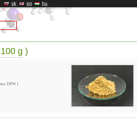
sk
en
hu
 ( 100 g )
bez DPH )