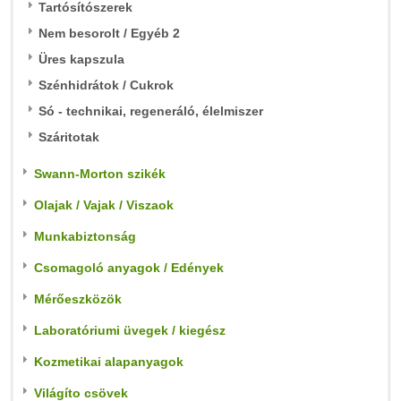
Tartósítószerek
Nem besorolt / Egyéb 2
Üres kapszula
Szénhidrátok / Cukrok
Só - technikai, regeneráló, élelmiszer
Száritotak
Swann-Morton szikék
Olajak / Vajak / Viszaok
Munkabiztonság
Csomagoló anyagok / Edények
Mérőeszközök
Laboratóriumi üvegek / kiegész
Kozmetikai alapanyagok
Világíto csövek