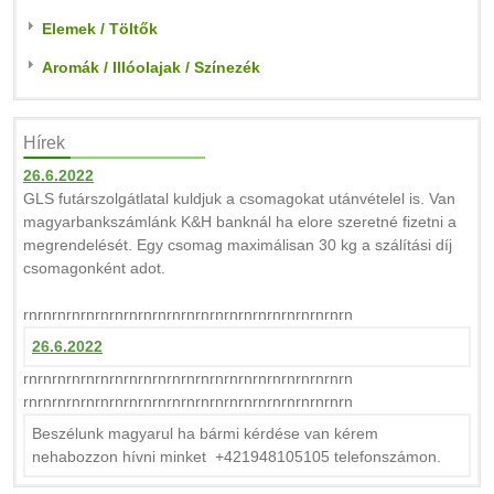
Elemek / Töltők
Aromák / Illóolajak / Színezék
Hírek
26.6.2022
GLS futárszolgátlatal kuldjuk a csomagokat utánvételel is. Van
magyarbankszámlánk K&H banknál ha elore szeretné fizetni a
megrendelését. Egy csomag maximálisan 30 kg a szálítási díj
csomagonként adot.
rnrnrnrnrnrnrnrnrnrnrnrnrnrnrnrnrnrnrnrnrnrnrn
26.6.2022
rnrnrnrnrnrnrnrnrnrnrnrnrnrnrnrnrnrnrnrnrnrnrn
rnrnrnrnrnrnrnrnrnrnrnrnrnrnrnrnrnrnrnrnrnrnrn
Beszélunk magyarul ha bármi kérdése van kérem
nehabozzon hívni minket +421948105105 telefonszámon.