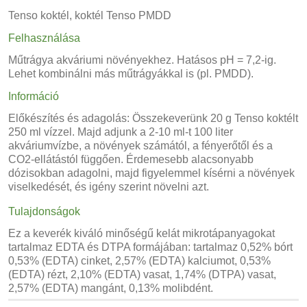
Tenso
koktél
, koktél
Tenso
PMDD
Felhasználása
Műtrágya
akváriumi
növények
hez
.
Hatásos
pH = 7,2-ig
.
Lehet
kombinálni más
műtrágyákkal is
(
pl
.
PMDD)
.
Információ
Előkészítés és
adagolás
:
Ö
sszekeverünk
20 g
Tenso
koktélt
250
ml vízzel
.
Majd
adjunk a
2-10
ml-t
100 liter
akváriumvízbe
,
a
növények számától,
a fényerőtől
és
a
CO2
-ellátás
tól függően.
Érdemesebb alacsonyabb
dózisokban adagolni, majd figyelemmel kísérni a növények
viselkedését, és igény szerint növelni azt.
Tulajdonságok
Ez a keverék
kiváló minőségű
kelát
mikrotápanyagokat
tartalmaz
EDTA
és
DTPA formájában
:
tartalmaz
0,52
%
bórt
0,53
%
(
EDTA
)
cink
et,
2,57
%
(
EDTA
)
kalciumot
,
0,53
%
(
EDTA
)
réz
t,
2,10
%
(
EDTA
)
vasat
,
1,74
%
(
DTPA
)
vasat
,
2,57
%
(
EDTA
)
mangán
t,
0,13
%
molibdént
.