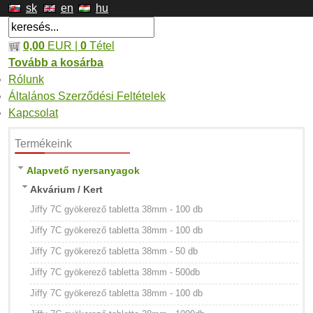
sk
en
hu
0,00
EUR |
0
Tétel
Tovább a kosárba
Rólunk
Általános Szerződési Feltételek
Kapcsolat
Termékeink
Alapvető nyersanyagok
Akvárium / Kert
Jiffy 7C gyökerező tabletta 38mm - 100 db
Jiffy 7C gyökerező tabletta 38mm - 100 db
Jiffy 7C gyökerező tabletta 38mm - 50 db
Jiffy 7C gyökerező tabletta 38mm - 500db
Jiffy 7C gyökerező tabletta 38mm - 100 db