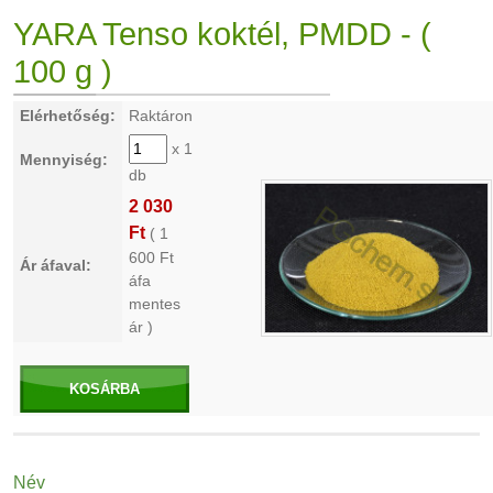
YARA Tenso koktél, PMDD - (
100 g )
Elérhetőség:
Raktáron
x 1
Mennyiség:
db
2 030
Ft
(
1
600
Ft
Ár áfaval:
áfa
mentes
ár )
KOSÁRBA
Név