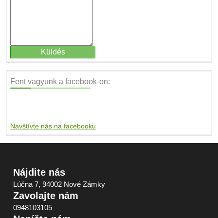
Fent vagyunk a facebook-on:
Navštívte nás na facebooku
Nájdite nás
Lúčna 7, 94002 Nové Zámky
Zavolajte nám
0948103105