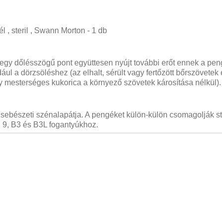
 , steril , Swann Morton - 1 db
s egy dőlésszögű pont együttesen nyújt további erőt ennek a peng
ául a dörzsöléshez (az elhalt, sérült vagy fertőzött bőrszövetek
 mesterséges kukorica a környező szövetek károsítása nélkül).
ebészeti szénalapátja. A pengéket külön-külön csomagolják st
7, 9, B3 és B3L fogantyúkhoz.