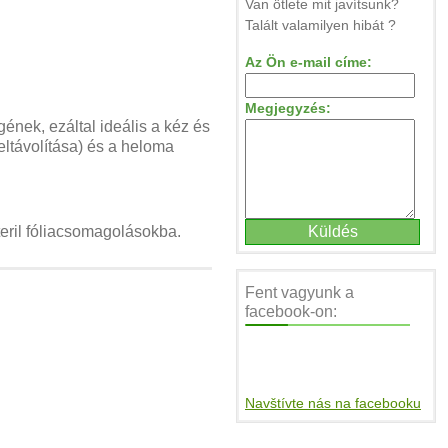
Van ötlete mit javítsunk?
Talált valamilyen hibát ?
Az Ön e-mail címe:
Megjegyzés:
ének, ezáltal ideális a kéz és
 eltávolítása) és a heloma
eril fóliacsomagolásokba.
Fent vagyunk a
facebook-on:
Navštívte nás na facebooku