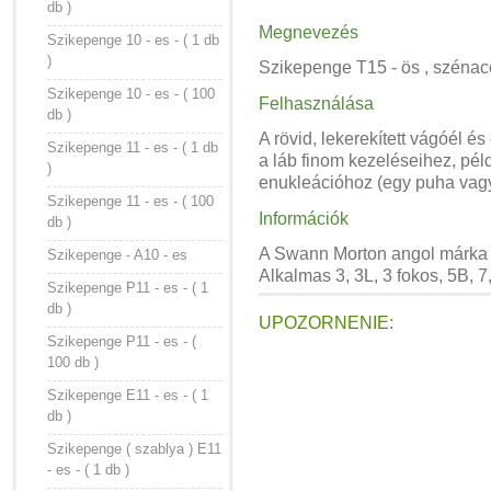
db )
Megnevezés
Szikepenge 10 - es - ( 1 db
)
Szikepenge T15 - ös , szénacél
Szikepenge 10 - es - ( 100
Felhasználása
db )
A rövid, lekerekített vágóél é
Szikepenge 11 - es - ( 1 db
a láb finom kezeléseihez, péld
)
enukleációhoz (egy puha vagy
Szikepenge 11 - es - ( 100
Információk
db )
A Swann Morton angol márka s
Szikepenge - A10 - es
Alkalmas 3, 3L, 3 fokos, 5B, 
Szikepenge P11 - es - ( 1
db )
UPOZORNENIE:
Szikepenge P11 - es - (
100 db )
Szikepenge E11 - es - ( 1
db )
Szikepenge ( szablya ) E11
- es - ( 1 db )