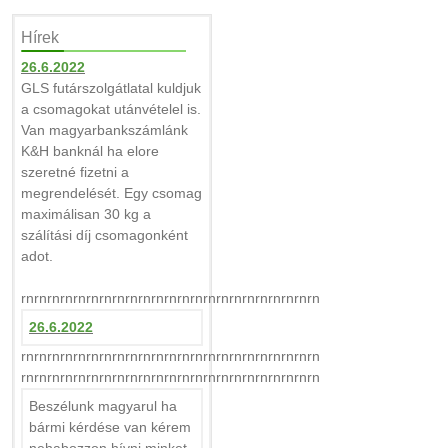
Hírek
26.6.2022
GLS futárszolgátlatal kuldjuk
a csomagokat utánvételel is.
Van magyarbankszámlánk
K&H banknál ha elore
szeretné fizetni a
megrendelését. Egy csomag
maximálisan 30 kg a
szálítási díj csomagonként
adot.
rnrnrnrnrnrnrnrnrnrnrnrnrnrnrnrnrnrnrnrnrnrnrn
26.6.2022
rnrnrnrnrnrnrnrnrnrnrnrnrnrnrnrnrnrnrnrnrnrnrn
rnrnrnrnrnrnrnrnrnrnrnrnrnrnrnrnrnrnrnrnrnrnrn
Beszélunk magyarul ha
bármi kérdése van kérem