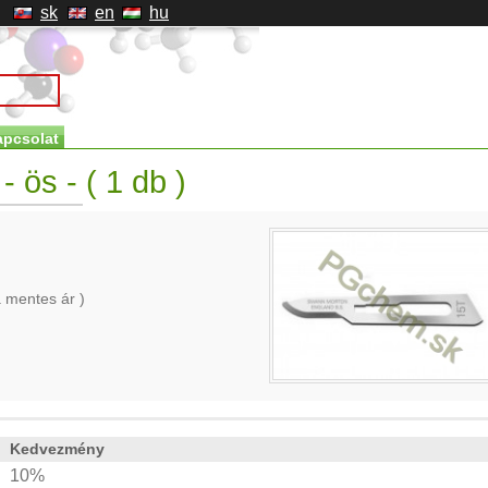
sk
en
hu
apcsolat
 ös - ( 1 db )
 mentes ár )
Kedvezmény
10%