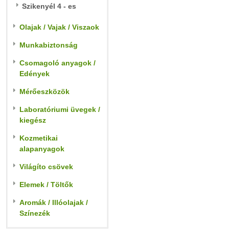
Szikenyél 4 - es
Olajak / Vajak / Viszaok
Munkabiztonság
Csomagoló anyagok /
Edények
Mérőeszközök
Laboratóriumi üvegek /
kiegész
Kozmetikai
alapanyagok
Világíto csövek
Elemek / Töltők
Aromák / Illóolajak /
Színezék