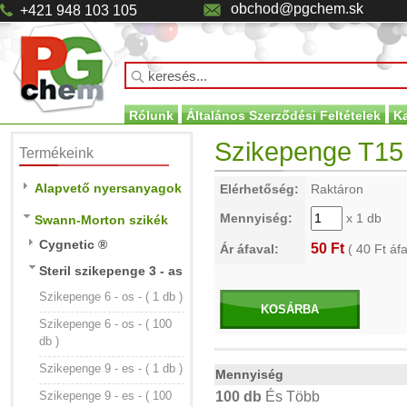
obchod@pgchem.sk
+421 948 103 105
Rólunk
Általános Szerződési Feltételek
K
Szikepenge T15 -
Termékeink
Alapvető nyersanyagok
Elérhetőség:
Raktáron
Mennyiség:
x 1 db
Swann-Morton szikék
Cygnetic ®
50 Ft
Ár áfaval:
(
40
Ft áfa
Steril szikepenge 3 - as
Szikepenge 6 - os - ( 1 db )
KOSÁRBA
Szikepenge 6 - os - ( 100
db )
Szikepenge 9 - es - ( 1 db )
Mennyiség
Szikepenge 9 - es - ( 100
100 db
És Több