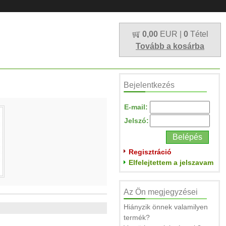
0,00
EUR |
0
Tétel
Tovább a kosárba
Bejelentkezés
E-mail:
Jelszó:
Regisztráció
Elfelejtettem a jelszavam
Az Ön megjegyzései
Hiányzik önnek valamilyen
termék?