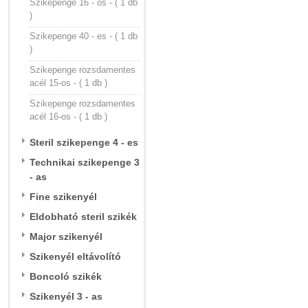
Szikepenge 16 - os - ( 1 db
)
Szikepenge 40 - es - ( 1 db
)
Szikepenge rozsdamentes
acél 15-os - ( 1 db )
Szikepenge rozsdamentes
acél 16-os - ( 1 db )
Steril szikepenge 4 - es
Technikai szikepenge 3
- as
Fine szikenyél
Eldobható steril szikék
Major szikenyél
Szikenyél eltávolító
Boncoló szikék
Szikenyél 3 - as