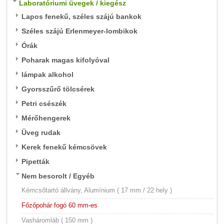
Laboratóriumi üvegek / kiegész
Lapos fenekű, széles szájú bankok
Széles szájú Erlenmeyer-lombikok
Órák
Poharak magas kifolyóval
lámpak alkohol
Gyorsszűrő tölcsérek
Petri csészék
Mérőhengerek
Üveg rudak
Kerek fenekű kémcsövek
Pipetták
Nem besorolt / Egyéb
Kémcsőtartó állvány, Alumínium ( 17 mm / 22 hely )
Főzőpohár fogó 60 mm-es
Vasháromláb ( 150 mm )