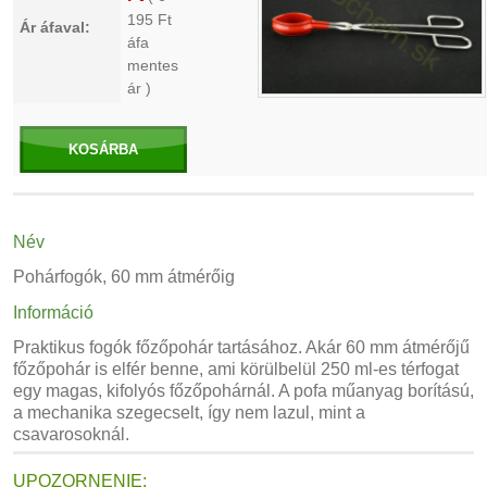
195
Ft
Ár áfaval:
áfa
mentes
ár )
KOSÁRBA
Név
Pohárfogók, 60 mm átmérőig
Információ
Praktikus fogók főzőpohár tartásához. Akár 60 mm átmérőjű
főzőpohár is elfér benne, ami körülbelül 250 ml-es térfogat
egy magas, kifolyós főzőpohárnál. A pofa műanyag borítású,
a mechanika szegecselt, így nem lazul, mint a
csavarosoknál.
UPOZORNENIE: