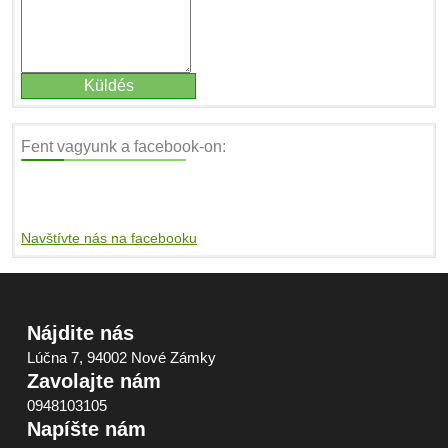
Fent vagyunk a facebook-on:
Navštívte nás na facebooku
Nájdite nás
Lúčna 7, 94002 Nové Zámky
Zavolajte nám
0948103105
Napíšte nám