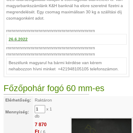
magyarbankszámlánk K&H banknál ha elore szeretné fizetni a
megrendelését. Egy csomag maximálisan 30 kg a szálítási díj
csomagonként adot.
rnrnrnrnrnrnrnrnrnrnrnrnrnrnrnrnrnrnrnrnrnrnrn
26.6.2022
rnrnrnrnrnrnrnrnrnrnrnrnrnrnrnrnrnrnrnrnrnrnrn
rnrnrnrnrnrnrnrnrnrnrnrnrnrnrnrnrnrnrnrnrnrnrn
Beszélunk magyarul ha bármi kérdése van kérem
nehabozzon hívni minket +421948105105 telefonszámon.
Főzőpohár fogó 60 mm-es
Elérhetőség:
Raktáron
x 1
Mennyiség:
db
7 870
Ft
(
6