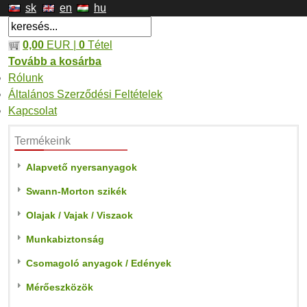
sk
en
hu
0,00
EUR |
0
Tétel
Tovább a kosárba
Rólunk
Általános Szerződési Feltételek
Kapcsolat
Termékeink
Alapvető nyersanyagok
Swann-Morton szikék
Olajak / Vajak / Viszaok
Munkabiztonság
Csomagoló anyagok / Edények
Mérőeszközök