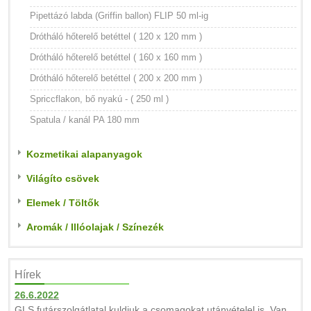
Pipettázó labda (Griffin ballon) FLIP 50 ml-ig
Drótháló hőterelő betéttel ( 120 x 120 mm )
Drótháló hőterelő betéttel ( 160 x 160 mm )
Drótháló hőterelő betéttel ( 200 x 200 mm )
Spriccflakon, bő nyakú - ( 250 ml )
Spatula / kanál PA 180 mm
Kozmetikai alapanyagok
Világíto csövek
Elemek / Töltők
Aromák / Illóolajak / Színezék
Hírek
26.6.2022
GLS futárszolgátlatal kuldjuk a csomagokat utánvételel is. Van