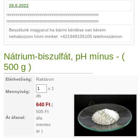
26.6.2022
rnrnrnrnrnrnrnrnrnrnrnrnrnrnrnrnrnrnrnrnrnrnrn
rnrnrnrnrnrnrnrnrnrnrnrnrnrnrnrnrnrnrnrnrnrnrn
Beszélunk magyarul ha bármi kérdése van kérem
nehabozzon hívni minket +421948105105 telefonszámon.
Nátrium-biszulfát, pH mínus - (
500 g )
Elérhetőség:
Raktáron
x 1
Mennyiség:
db
640 Ft
(
505
Ft
Ár áfaval:
áfa
mentes
ár )