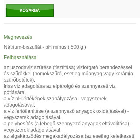
KOSÁRBA
Megnevezés
Nátrium-biszulfát - pH minus ( 500 g )
Felhasználása
az uszodavíz szűrése (tisztítása) vízforgató berendezéssel
és szűrőkkel (homokszűrő, esetleg műanyag vagy kerámia
szűrőbetétek),
friss víz adagolása az elpárolgó és szennyezett víz
pótlására,
a víz pH-értékének szabályozása - vegyszerek
adagolásával,
a víz fertőtlenítése (a szennyező anyagok oxidálásával) -
vegyszerek adagolásával,
a pelyhesítés (a lebegő szennyező anyagok eltávolítása) -
vegyszerek adagolásával,
az algaképződés megakadályozása (az esetleg keletkezett