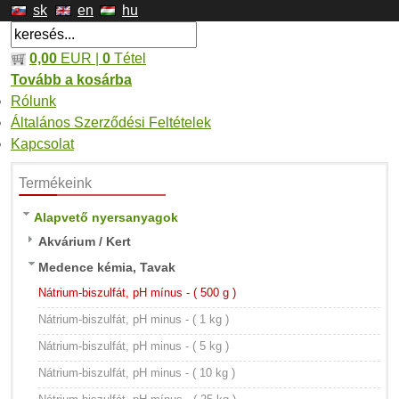
sk
en
hu
0,00
EUR |
0
Tétel
Tovább a kosárba
Rólunk
Általános Szerződési Feltételek
Kapcsolat
Termékeink
Alapvető nyersanyagok
Akvárium / Kert
Medence kémia, Tavak
Nátrium-biszulfát, pH mínus - ( 500 g )
Nátrium-biszulfát, pH minus - ( 1 kg )
Nátrium-biszulfát, pH minus - ( 5 kg )
Nátrium-biszulfát, pH minus - ( 10 kg )