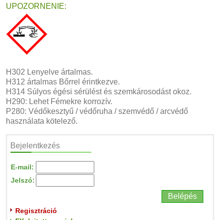
UPOZORNENIE:
H302 Lenyelve ártalmas.
H312 ártalmas Bőrrel érintkezve.
H314 Súlyos égési sérülést és szemkárosodást okoz.
H290: Lehet Fémekre korrozív.
P280: Védőkesztyű / védőruha / szemvédő / arcvédő
használata kötelező.
Bejelentkezés
E-mail:
Jelszó:
Regisztráció