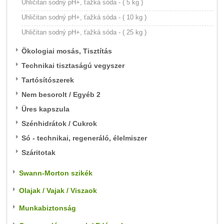
Uhličitan sodný pH+, ťažká sóda - ( 5 kg )
Uhličitan sodný pH+, ťažká sóda - ( 10 kg )
Uhličitan sodný pH+, ťažká sóda - ( 25 kg )
Ökologiai mosás, Tisztítás
Technikai tisztaságú vegyszer
Tartósítószerek
Nem besorolt / Egyéb 2
Üres kapszula
Szénhidrátok / Cukrok
Só - technikai, regeneráló, élelmiszer
Száritotak
Swann-Morton szikék
Olajak / Vajak / Viszaok
Munkabiztonság