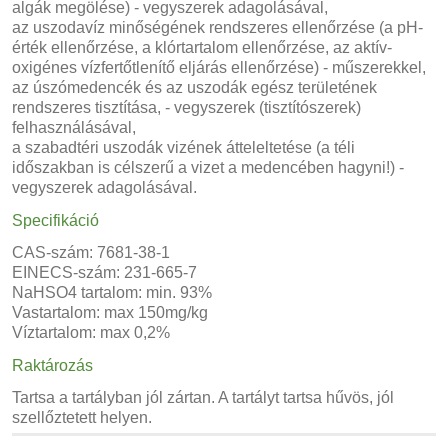
algák megölése) - vegyszerek adagolásával,
az uszodavíz minőségének rendszeres ellenőrzése (a pH-
érték ellenőrzése, a klórtartalom ellenőrzése, az aktív-
oxigénes vízfertőtlenítő eljárás ellenőrzése) - műszerekkel,
az úszómedencék és az uszodák egész területének
rendszeres tisztítása, - vegyszerek (tisztítószerek)
felhasználásával,
a szabadtéri uszodák vizének átteleltetése (a téli
időszakban is célszerű a vizet a medencében hagyni!) -
vegyszerek adagolásával.
Specifikáció
CAS-szám: 7681-38-1
EINECS-szám: 231-665-7
NaHSO4 tartalom: min. 93%
Vastartalom: max 150mg/kg
Víztartalom: max 0,2%
Raktározás
Tartsa a tartályban jól zártan. A tartályt tartsa hűvös, jól
szellőztetett helyen.