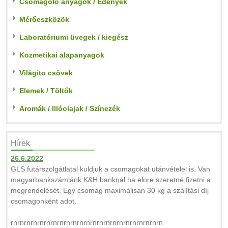
Csomagoló anyagok / Edények
Mérőeszközök
Laboratóriumi üvegek / kiegész
Kozmetikai alapanyagok
Világíto csövek
Elemek / Töltők
Aromák / Illóolajak / Színezék
Hírek
26.6.2022
GLS futárszolgátlatal kuldjuk a csomagokat utánvételel is. Van
magyarbankszámlánk K&H banknál ha elore szeretné fizetni a
megrendelését. Egy csomag maximálisan 30 kg a szálítási díj
csomagonként adot.
rnrnrnrnrnrnrnrnrnrnrnrnrnrnrnrnrnrnrnrnrnrnrn