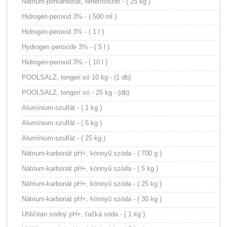
Nátrium-perkarbonát, fehérítőszer - ( 25 kg )
Hidrogén-peroxid 3% - ( 500 ml )
Hidrogén-peroxid 3% - ( 1 l )
Hydrogen peroxide 3% - ( 5 l )
Hidrogén-peroxid 3% - ( 10 l )
POOLSALZ, tengeri só 10 kg - (1 db)
POOLSALZ, tengeri só - 25 kg - (db)
Alumínium-szulfát - ( 1 kg )
Alumínium szulfát - ( 5 kg )
Alumínium-szulfát - ( 25 kg )
Nátrium-karbonát pH+, könnyű szóda - ( 700 g )
Nátrium-karbonát pH+, könnyű szóda - ( 5 kg )
Nátrium-karbonát pH+, könnyű szóda - ( 25 kg )
Nátrium-karbonát pH+, könnyű szóda - ( 30 kg )
Uhličitan sodný pH+, ťažká sóda - ( 1 kg )