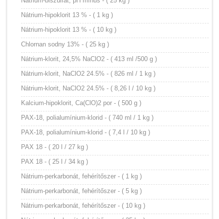
Nátrium-biszulfát, pH mínus - ( 25 kg )
Nátrium-hipoklorit 13 % - ( 1 kg )
Nátrium-hipoklorit 13 % - ( 10 kg )
Chlornan sodny 13% - ( 25 kg )
Nátrium-klorit, 24,5% NaClO2 - ( 413 ml /500 g )
Nátrium-klorit, NaClO2 24.5% - ( 826 ml / 1 kg )
Nátrium-klorit, NaClO2 24.5% - ( 8,26 l / 10 kg )
Kalcium-hipoklorit, Ca(ClO)2 por - ( 500 g )
PAX-18, polialumínium-klorid - ( 740 ml / 1 kg )
PAX-18, polialumínium-klorid - ( 7,4 l / 10 kg )
PAX 18 - ( 20 l / 27 kg )
PAX 18 - ( 25 l / 34 kg )
Nátrium-perkarbonát, fehérítőszer - ( 1 kg )
Nátrium-perkarbonát, fehérítőszer - ( 5 kg )
Nátrium-perkarbonát, fehérítőszer - ( 10 kg )