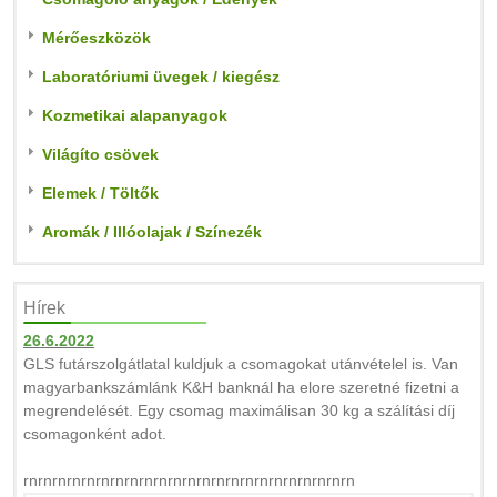
Mérőeszközök
Laboratóriumi üvegek / kiegész
Kozmetikai alapanyagok
Világíto csövek
Elemek / Töltők
Aromák / Illóolajak / Színezék
Hírek
26.6.2022
GLS futárszolgátlatal kuldjuk a csomagokat utánvételel is. Van
magyarbankszámlánk K&H banknál ha elore szeretné fizetni a
megrendelését. Egy csomag maximálisan 30 kg a szálítási díj
csomagonként adot.
rnrnrnrnrnrnrnrnrnrnrnrnrnrnrnrnrnrnrnrnrnrnrn