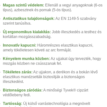
Magas szintű védelem:
Ellenáll a vegyi anyagoknak (6-os
típus), azbesztnek és pornak (5-ös típus).
Antisztatikus tulajdonságok:
Az EN 1149-5 szabvány
szerint tanúsítva.
Új ergonomikus kialakítás:
Jobb illeszkedés a testhez és
korlátlan mozgásszabadság.
Innovatív kapucni:
Háromrészes elasztikus kapucni,
amely tökéletesen követi az arc formáját.
Kényelem munka közben:
Az ujjakat úgy tervezték, hogy
mozgás közben ne csússzanak fel.
Tökéletes zárás:
Az ujjakon, a derékon és a bokán lévő
elasztikus mandzsetták biztosítják a biztonságos
illeszkedést.
Biztonságos záródás:
A minőségi Tyvek® cipzárt
védőlebeny fedi.
Tartósság:
Új külső varrástechnológia a megnövelt