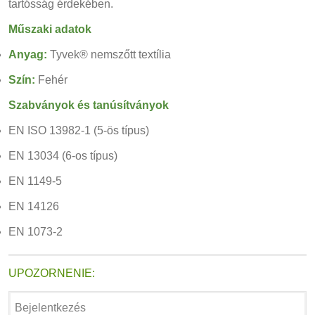
tartósság érdekében.
Műszaki adatok
Anyag:
Tyvek® nemszőtt textília
Szín:
Fehér
Szabványok és tanúsítványok
EN ISO 13982-1 (5-ös típus)
EN 13034 (6-os típus)
EN 1149-5
EN 14126
EN 1073-2
UPOZORNENIE:
Bejelentkezés