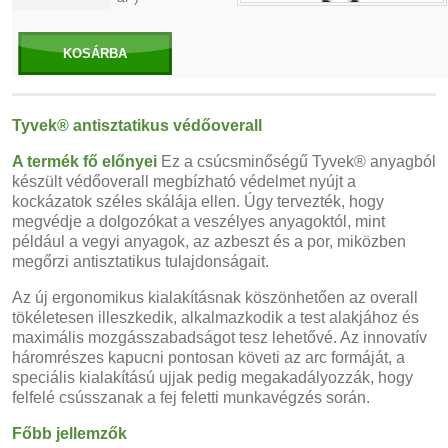
KOSÁRBA
Tyvek® antisztatikus védőoverall
A termék fő előnyei
Ez a csúcsminőségű Tyvek® anyagból
készült védőoverall megbízható védelmet nyújt a
kockázatok széles skálája ellen. Úgy tervezték, hogy
megvédje a dolgozókat a veszélyes anyagoktól, mint
például a vegyi anyagok, az azbeszt és a por, miközben
megőrzi antisztatikus tulajdonságait.
Az új ergonomikus kialakításnak köszönhetően az overall
tökéletesen illeszkedik, alkalmazkodik a test alakjához és
maximális mozgásszabadságot tesz lehetővé. Az innovatív
háromrészes kapucni pontosan követi az arc formáját, a
speciális kialakítású ujjak pedig megakadályozzák, hogy
felfelé csússzanak a fej feletti munkavégzés során.
Főbb jellemzők