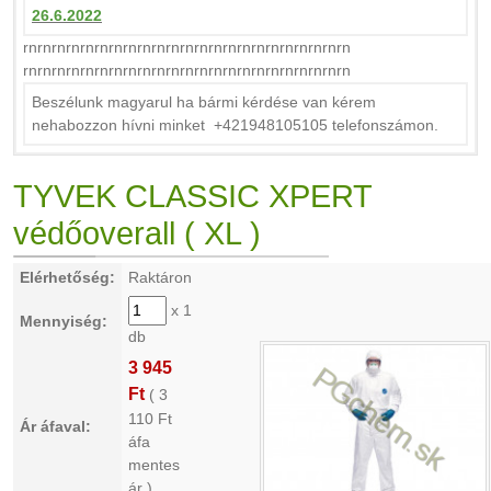
26.6.2022
rnrnrnrnrnrnrnrnrnrnrnrnrnrnrnrnrnrnrnrnrnrnrn
rnrnrnrnrnrnrnrnrnrnrnrnrnrnrnrnrnrnrnrnrnrnrn
Beszélunk magyarul ha bármi kérdése van kérem
nehabozzon hívni minket +421948105105 telefonszámon.
TYVEK CLASSIC XPERT
védőoverall ( XL )
Elérhetőség:
Raktáron
x 1
Mennyiség:
db
3 945
Ft
(
3
110
Ft
Ár áfaval:
áfa
mentes
ár )