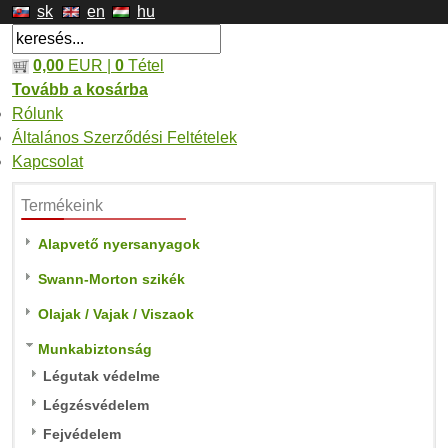
sk
en
hu
0,00
EUR |
0
Tétel
Tovább a kosárba
Rólunk
Általános Szerződési Feltételek
Kapcsolat
Termékeink
Alapvető nyersanyagok
Swann-Morton szikék
Olajak / Vajak / Viszaok
Munkabiztonság
Légutak védelme
Légzésvédelem
Fejvédelem