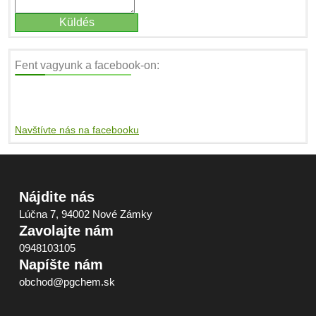
Fent vagyunk a facebook-on:
Navštívte nás na facebooku
Nájdite nás
Lúčna 7, 94002 Nové Zámky
Zavolajte nám
0948103105
Napíšte nám
obchod@pgchem.sk