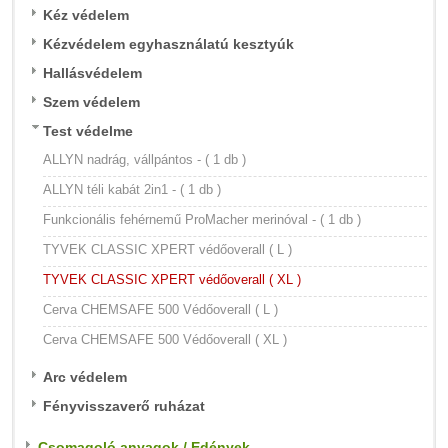
Kéz védelem
Kézvédelem egyhasználatú kesztyúk
Hallásvédelem
Szem védelem
Test védelme
ALLYN nadrág, vállpántos - ( 1 db )
ALLYN téli kabát 2in1 - ( 1 db )
Funkcionális fehérnemű ProMacher merinóval - ( 1 db )
TYVEK CLASSIC XPERT védőoverall ( L )
TYVEK CLASSIC XPERT védőoverall ( XL )
Cerva CHEMSAFE 500 Védőoverall ( L )
Cerva CHEMSAFE 500 Védőoverall ( XL )
Arc védelem
Fényvisszaverő ruházat
Csomagoló anyagok / Edények