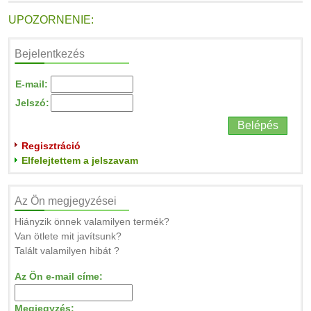
UPOZORNENIE:
Bejelentkezés
E-mail:
Jelszó:
Regisztráció
Elfelejtettem a jelszavam
Az Ön megjegyzései
Hiányzik önnek valamilyen termék?
Van ötlete mit javítsunk?
Talált valamilyen hibát ?
Az Ön e-mail címe:
Megjegyzés: