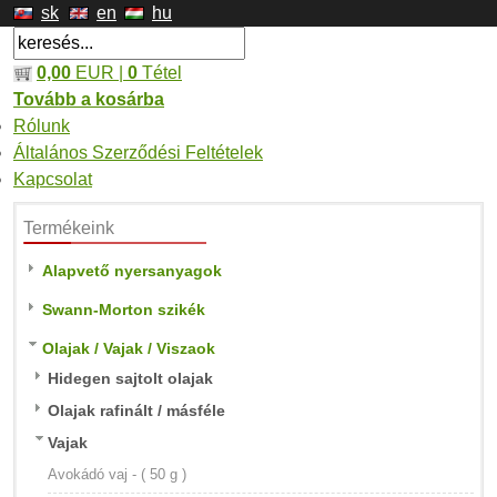
sk
en
hu
0,00
EUR |
0
Tétel
Tovább a kosárba
Rólunk
Általános Szerződési Feltételek
Kapcsolat
Termékeink
Alapvető nyersanyagok
Swann-Morton szikék
Olajak / Vajak / Viszaok
Hidegen sajtolt olajak
Olajak rafinált / másféle
Vajak
Avokádó vaj - ( 50 g )