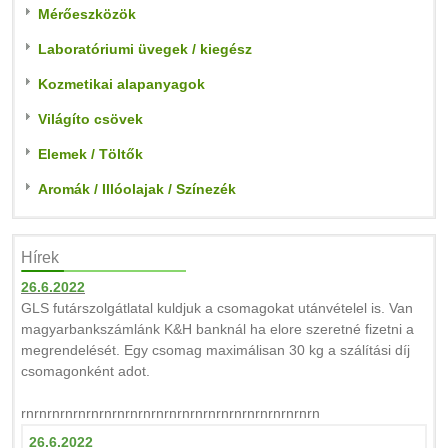
Mérőeszközök
Laboratóriumi üvegek / kiegész
Kozmetikai alapanyagok
Világíto csövek
Elemek / Töltők
Aromák / Illóolajak / Színezék
Hírek
26.6.2022
GLS futárszolgátlatal kuldjuk a csomagokat utánvételel is. Van
magyarbankszámlánk K&H banknál ha elore szeretné fizetni a
megrendelését. Egy csomag maximálisan 30 kg a szálítási díj
csomagonként adot.
rnrnrnrnrnrnrnrnrnrnrnrnrnrnrnrnrnrnrnrnrnrnrn
26.6.2022