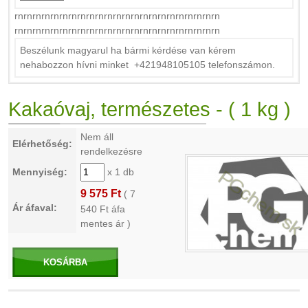
rnrnrnrnrnrnrnrnrnrnrnrnrnrnrnrnrnrnrnrnrnrnrn
rnrnrnrnrnrnrnrnrnrnrnrnrnrnrnrnrnrnrnrnrnrnrn
Beszélunk magyarul ha bármi kérdése van kérem
nehabozzon hívni minket +421948105105 telefonszámon.
Kakaóvaj, természetes - ( 1 kg )
Nem áll
Elérhetőség:
rendelkezésre
Mennyiség:
x 1 db
9 575 Ft
(
7
Ár áfaval:
540
Ft áfa
mentes ár )
KOSÁRBA