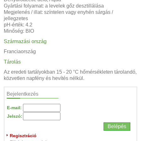
Gyártási folyamat: a levelek gőz desztillálása
Megjelenés / illat: színtelen vagy enyhén sárgás /
jellegzetes
pH-érték: 4.2
Minőség: BIO
Származási ország
Franciaország
Tárolás
Az eredeti tartályokban 15 - 20 °C hőmérsékleten tárolandó,
közvetlen napfény és hevítés nélkül.
Bejelentkezés
E-mail:
Jelszó:
Regisztráció