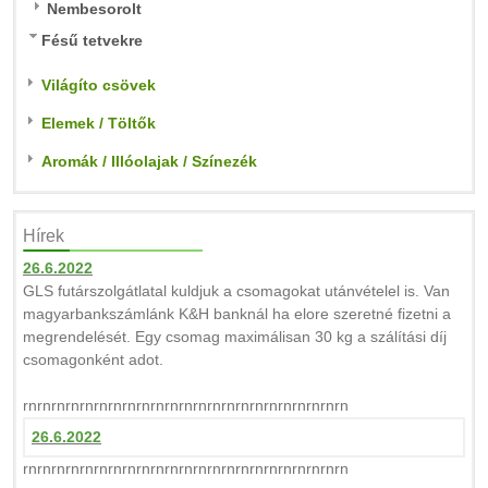
Nembesorolt
Fésű tetvekre
Világíto csövek
Elemek / Töltők
Aromák / Illóolajak / Színezék
Hírek
26.6.2022
GLS futárszolgátlatal kuldjuk a csomagokat utánvételel is. Van
magyarbankszámlánk K&H banknál ha elore szeretné fizetni a
megrendelését. Egy csomag maximálisan 30 kg a szálítási díj
csomagonként adot.
rnrnrnrnrnrnrnrnrnrnrnrnrnrnrnrnrnrnrnrnrnrnrn
26.6.2022
rnrnrnrnrnrnrnrnrnrnrnrnrnrnrnrnrnrnrnrnrnrnrn