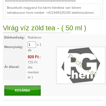
rnrnrnrnrnrnrnrnrnrnrnrnrnrnrnrnrnrnrnrnrnrnrn
Beszélunk magyarul ha bármi kérdése van kérem
nehabozzon hívni minket +421948105105 telefonszámon.
Virág víz zöld tea - ( 50 ml )
Elérhetőség:
Raktáron
x 1
Mennyiség:
db
920 Ft
(
725
Ft
Ár áfaval:
áfa
mentes
ár )
KOSÁRBA