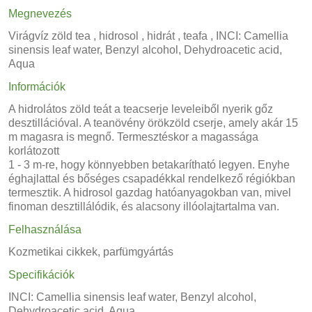
Megnevezés
Virágvíz zöld tea , hidrosol , hidrát , teafa , INCI: Camellia
sinensis leaf water, Benzyl alcohol, Dehydroacetic acid,
Aqua
Információk
A hidrolátos zöld teát a teacserje leveleiből nyerik gőz
desztillációval. A teanövény örökzöld cserje, amely akár 15
m magasra is megnő. Termesztéskor a magassága
korlátozott
1 - 3 m-re, hogy könnyebben betakarítható legyen. Enyhe
éghajlattal és bőséges csapadékkal rendelkező régiókban
termesztik. A hidrosol gazdag hatóanyagokban van, mivel
finoman desztillálódik, és alacsony illóolajtartalma van.
Felhasználása
Kozmetikai cikkek, parfümgyártás
Specifikációk
INCI: Camellia sinensis leaf water, Benzyl alcohol,
Dehydroacetic acid, Aqua