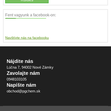
Fent vagyunk a facebook-on:
Navštívte nás na facebooku
Nájdite nás
Lúčna 7, 94002 Nové Zámky
Zavolajte nám
0948103105
Napíšte nám
obchod@pgchem.sk