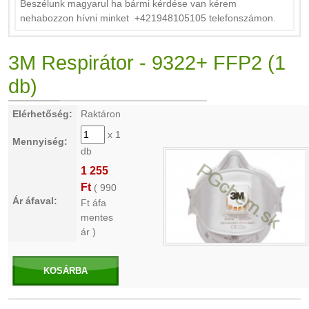
Beszélunk magyarul ha bármi kérdése van kérem
nehabozzon hívni minket +421948105105 telefonszámon.
3M Respirátor - 9322+ FFP2 (1
db)
Elérhetőség:
Raktáron
x 1
Mennyiség:
db
1 255
Ft
(
990
Ár áfaval:
Ft áfa
mentes
ár )
KOSÁRBA