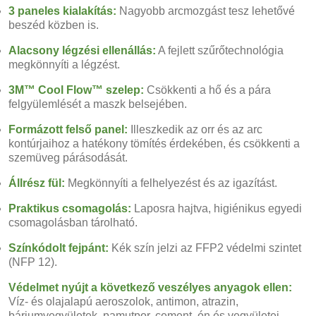
3 paneles kialakítás:
Nagyobb arcmozgást tesz lehetővé
beszéd közben is.
Alacsony légzési ellenállás:
A fejlett szűrőtechnológia
megkönnyíti a légzést.
3M™ Cool Flow™ szelep:
Csökkenti a hő és a pára
felgyülemlését a maszk belsejében.
Formázott felső panel:
Illeszkedik az orr és az arc
kontúrjaihoz a hatékony tömítés érdekében, és csökkenti a
szemüveg párásodását.
Állrész fül:
Megkönnyíti a felhelyezést és az igazítást.
Praktikus csomagolás:
Laposra hajtva, higiénikus egyedi
csomagolásban tárolható.
Színkódolt fejpánt:
Kék szín jelzi az FFP2 védelmi szintet
(NFP 12).
Védelmet nyújt a következő veszélyes anyagok ellen:
Víz- és olajalapú aeroszolok, antimon, atrazin,
báriumvegyületek, pamutpor, cement, ón és vegyületei,