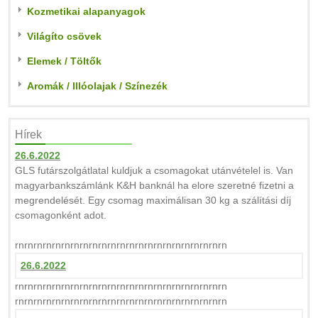
Kozmetikai alapanyagok
Világíto csövek
Elemek / Töltők
Aromák / Illóolajak / Színezék
Hírek
26.6.2022
GLS futárszolgátlatal kuldjuk a csomagokat utánvételel is. Van
magyarbankszámlánk K&H banknál ha elore szeretné fizetni a
megrendelését. Egy csomag maximálisan 30 kg a szálítási díj
csomagonként adot.
rnrnrnrnrnrnrnrnrnrnrnrnrnrnrnrnrnrnrnrnrnrnrn
26.6.2022
rnrnrnrnrnrnrnrnrnrnrnrnrnrnrnrnrnrnrnrnrnrnrn
rnrnrnrnrnrnrnrnrnrnrnrnrnrnrnrnrnrnrnrnrnrnrn