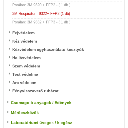
Porálarc 3M 9320 + FFP2 - ( 1 db )
3M Respirátor - 9322+ FFP2 (1 db)
Porálarc 3M 9332 + FFP3 - ( 1 db )
Fejvédelem
Kéz védelem
Kézvédelem egyhasználatú kesztyúk
Hallásvédelem
Szem védelem
Test védelme
Arc védelem
Fényvisszaverő ruházat
Csomagoló anyagok / Edények
Mérőeszközök
Laboratóriumi üvegek / kiegész