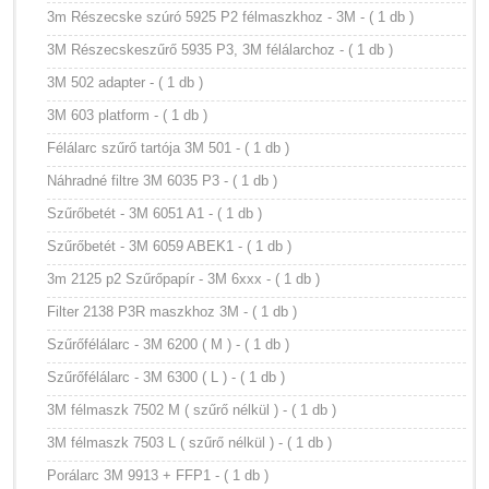
3m Részecske szúró 5925 P2 félmaszkhoz - 3M - ( 1 db )
3M Részecskeszűrő 5935 P3, 3M félálarchoz - ( 1 db )
3M 502 adapter - ( 1 db )
3M 603 platform - ( 1 db )
Félálarc szűrő tartója 3M 501 - ( 1 db )
Náhradné filtre 3M 6035 P3 - ( 1 db )
Szűrőbetét - 3M 6051 A1 - ( 1 db )
Szűrőbetét - 3M 6059 ABEK1 - ( 1 db )
3m 2125 p2 Szűrőpapír - 3M 6xxx - ( 1 db )
Filter 2138 P3R maszkhoz 3M - ( 1 db )
Szűrőfélálarc - 3M 6200 ( M ) - ( 1 db )
Szűrőfélálarc - 3M 6300 ( L ) - ( 1 db )
3M félmaszk 7502 M ( szűrő nélkül ) - ( 1 db )
3M félmaszk 7503 L ( szűrő nélkül ) - ( 1 db )
Porálarc 3M 9913 + FFP1 - ( 1 db )