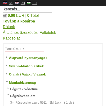
sk
en
hu
0,00
EUR |
0
Tétel
Tovább a kosárba
Rólunk
Általános Szerződési Feltételek
Kapcsolat
Termékeink
Alapvető nyersanyagok
Swann-Morton szikék
Olajak / Vajak / Viszaok
Munkabiztonság
Légutak védelme
Légzésvédelem
3m Részecske szuro 5911 - 3M 6xxx - ( 1 db )