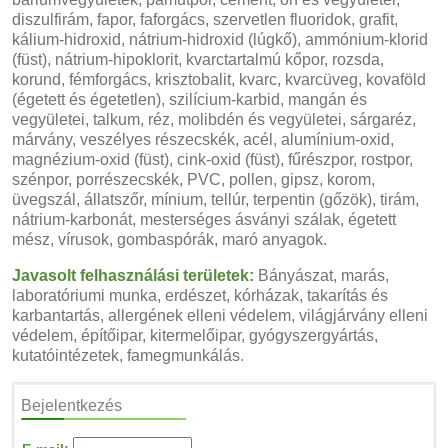
diszulfirám, fapor, faforgács, szervetlen fluoridok, grafit,
kálium-hidroxid, nátrium-hidroxid (lúgkő), ammónium-klorid
(füst), nátrium-hipoklorit, kvarctartalmú kőpor, rozsda,
korund, fémforgács, krisztobalit, kvarc, kvarcüveg, kovaföld
(égetett és égetetlen), szilícium-karbid, mangán és
vegyületei, talkum, réz, molibdén és vegyületei, sárgaréz,
márvány, veszélyes részecskék, acél, alumínium-oxid,
magnézium-oxid (füst), cink-oxid (füst), fűrészpor, rostpor,
szénpor, porrészecskék, PVC, pollen, gipsz, korom,
üvegszál, állatszőr, mínium, tellúr, terpentin (gőzök), tirám,
nátrium-karbonát, mesterséges ásványi szálak, égetett
mész, vírusok, gombaspórák, maró anyagok.
Javasolt felhasználási területek:
Bányászat, marás,
laboratóriumi munka, erdészet, kórházak, takarítás és
karbantartás, allergének elleni védelem, világjárvány elleni
védelem, építőipar, kitermelőipar, gyógyszergyártás,
kutatóintézetek, famegmunkálás.
Bejelentkezés