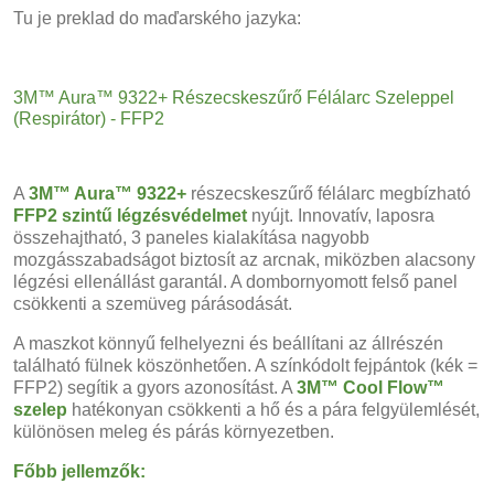
Tu je preklad do maďarského jazyka:
3M™ Aura™ 9322+ Részecskeszűrő Félálarc Szeleppel
(Respirátor) - FFP2
A
3M™ Aura™ 9322+
részecskeszűrő félálarc megbízható
FFP2 szintű légzésvédelmet
nyújt. Innovatív, laposra
összehajtható, 3 paneles kialakítása nagyobb
mozgásszabadságot biztosít az arcnak, miközben alacsony
légzési ellenállást garantál. A dombornyomott felső panel
csökkenti a szemüveg párásodását.
A maszkot könnyű felhelyezni és beállítani az állrészén
található fülnek köszönhetően. A színkódolt fejpántok (kék =
FFP2) segítik a gyors azonosítást. A
3M™ Cool Flow™
szelep
hatékonyan csökkenti a hő és a pára felgyülemlését,
különösen meleg és párás környezetben.
Főbb jellemzők: