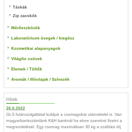
Táskák
Zip zacskók
Mérőeszközök
Laboratóriumi üvegek / kiegész
Kozmetikai alapanyagok
Világíto csövek
Elemek / Töltők
Aromák / Illóolajak / Színezék
Hírek
26.6.2022
GLS futárszolgátlatal kuldjuk a csomagokat utánvételel is. Van
magyarbankszámlánk K&H banknál ha elore szeretné fizetni a
megrendelését. Egy csomag maximálisan 30 kg a szálítási díj