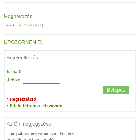
Megnevezés
Fehér kupak, GL44 - (1 db)
UPOZORNENIE:
Bejelentkezés
E-mail:
Jelszó:
Regisztráció
Elfelejtettem a jelszavam
Az Ön megjegyzései
Hiányzik önnek valamilyen termék?
Van ötlete mit javítsunk?