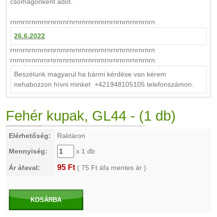
csomagonként adot.
rnrnrnrnrnrnrnrnrnrnrnrnrnrnrnrnrnrnrnrnrnrnrn
26.6.2022
rnrnrnrnrnrnrnrnrnrnrnrnrnrnrnrnrnrnrnrnrnrnrn
rnrnrnrnrnrnrnrnrnrnrnrnrnrnrnrnrnrnrnrnrnrnrn
Beszélunk magyarul ha bármi kérdése van kérem
nehabozzon hívni minket +421948105105 telefonszámon.
Fehér kupak, GL44 - (1 db)
Elérhetőség:
Raktáron
Mennyiség:
x 1 db
95 Ft
Ár áfaval:
(
75
Ft áfa mentes ár )
KOSÁRBA