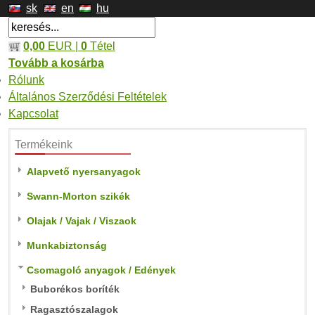
sk
en
hu
0,00
EUR |
0
Tétel
Tovább a kosárba
Rólunk
Általános Szerződési Feltételek
Kapcsolat
Termékeink
Alapvető nyersanyagok
Swann-Morton szikék
Olajak / Vajak / Viszaok
Munkabiztonság
Csomagoló anyagok / Edények
Buborékos boríték
Ragasztószalagok