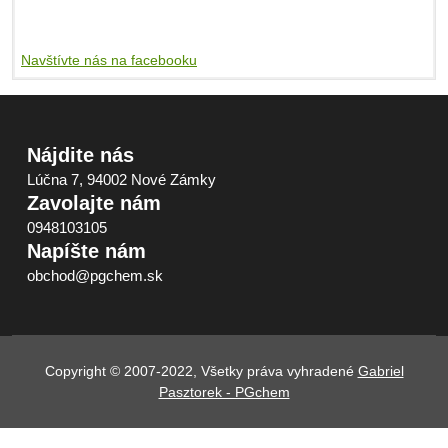
Navštívte nás na facebooku
Nájdite nás
Lúčna 7, 94002 Nové Zámky
Zavolajte nám
0948103105
Napíšte nám
obchod@pgchem.sk
Copyright © 2007-2022, Všetky práva vyhradené
Gabriel
Pasztorek - PGchem