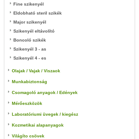
Fine szikenyél
Eldobható steril szikék
Major szikenyél
Szikenyél eltávolító
Boncoló szikék
Szikenyél 3 - as
Szikenyél 4 - es
Olajak / Vajak / Viszaok
Munkabiztonság
Csomagoló anyagok / Edények
Mérőeszközök
Laboratóriumi üvegek / kiegész
Kozmetikai alapanyagok
Világíto csövek