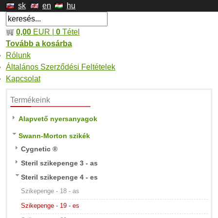
sk
en
hu
0,00
EUR |
0
Tétel
Tovább a kosárba
Rólunk
Általános Szerződési Feltételek
Kapcsolat
Termékeink
Alapvető nyersanyagok
Swann-Morton szikék
Cygnetic ®
Steril szikepenge 3 - as
Steril szikepenge 4 - es
Szikepenge - 18 - as
Szikepenge - 19 - es