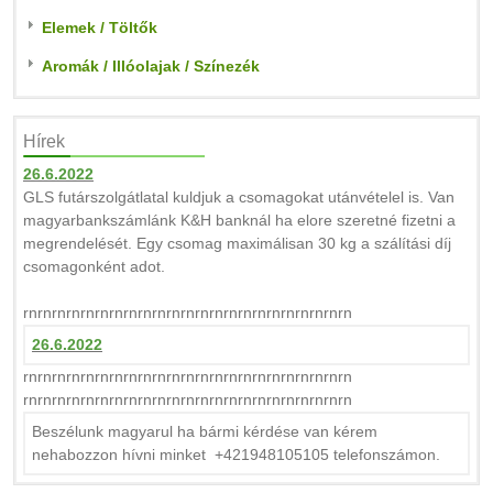
Elemek / Töltők
Aromák / Illóolajak / Színezék
Hírek
26.6.2022
GLS futárszolgátlatal kuldjuk a csomagokat utánvételel is. Van
magyarbankszámlánk K&H banknál ha elore szeretné fizetni a
megrendelését. Egy csomag maximálisan 30 kg a szálítási díj
csomagonként adot.
rnrnrnrnrnrnrnrnrnrnrnrnrnrnrnrnrnrnrnrnrnrnrn
26.6.2022
rnrnrnrnrnrnrnrnrnrnrnrnrnrnrnrnrnrnrnrnrnrnrn
rnrnrnrnrnrnrnrnrnrnrnrnrnrnrnrnrnrnrnrnrnrnrn
Beszélunk magyarul ha bármi kérdése van kérem
nehabozzon hívni minket +421948105105 telefonszámon.