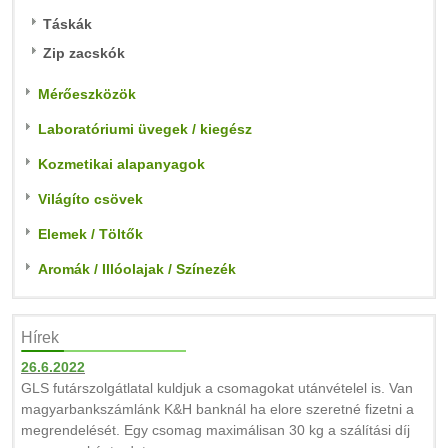
Táskák
Zip zacskók
Mérőeszközök
Laboratóriumi üvegek / kiegész
Kozmetikai alapanyagok
Világíto csövek
Elemek / Töltők
Aromák / Illóolajak / Színezék
Hírek
26.6.2022
GLS futárszolgátlatal kuldjuk a csomagokat utánvételel is. Van
magyarbankszámlánk K&H banknál ha elore szeretné fizetni a
megrendelését. Egy csomag maximálisan 30 kg a szálítási díj