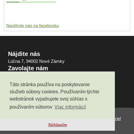
Navštívte nás na facebooku
Nájdite nás
Lúčna 7, 94002 Nové Zámky
Zavolajte nám
0948103105
Napíšte nám
Táto stránka používa na poskytovanie
obchod@pgchem.sk
služieb súbory cookies. Používaním týchto
webstránok vyjadrujete svoj súhlas s
používaním súborov
Viac informácií
Copyright © 2007-2022, Všetky práva vyhradené
Gabriel
Pasztorek - PGchem
Súhlasím