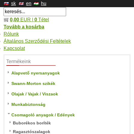
sk
en
hu
0,00
EUR |
0
Tétel
Tovább a kosárba
Rólunk
Általános Szerződési Feltételek
Kapcsolat
Termékeink
Alapvető nyersanyagok
Swann-Morton szikék
Olajak / Vajak / Viszaok
Munkabiztonság
Csomagoló anyagok / Edények
Buborékos boríték
Ragasztószalagok