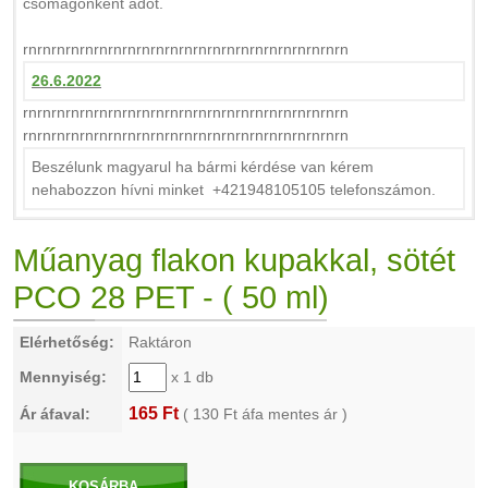
csomagonként adot.
rnrnrnrnrnrnrnrnrnrnrnrnrnrnrnrnrnrnrnrnrnrnrn
26.6.2022
rnrnrnrnrnrnrnrnrnrnrnrnrnrnrnrnrnrnrnrnrnrnrn
rnrnrnrnrnrnrnrnrnrnrnrnrnrnrnrnrnrnrnrnrnrnrn
Beszélunk magyarul ha bármi kérdése van kérem
nehabozzon hívni minket +421948105105 telefonszámon.
Műanyag flakon kupakkal, sötét
PCO 28 PET - ( 50 ml)
Elérhetőség:
Raktáron
Mennyiség:
x 1 db
165 Ft
Ár áfaval:
(
130
Ft áfa mentes ár )
KOSÁRBA