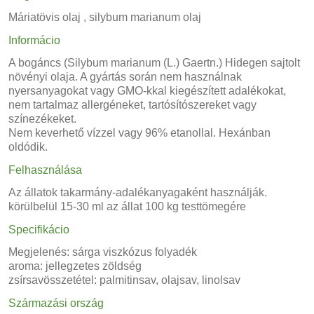
Máriatövis olaj , silybum marianum olaj
Informácio
A bogáncs (Silybum marianum (L.) Gaertn.) Hidegen sajtolt
növényi olaja. A gyártás során nem használnak
nyersanyagokat vagy GMO-kkal kiegészített adalékokat,
nem tartalmaz allergéneket, tartósítószereket vagy
színezékeket.
Nem keverhető vízzel vagy 96% etanollal. Hexánban
oldódik.
Felhasználása
Az állatok takarmány-adalékanyagaként használják.
körülbelül 15-30 ml az állat 100 kg testtömegére
Specifikácio
Megjelenés: sárga viszkózus folyadék
aroma: jellegzetes zöldség
zsírsavösszetétel: palmitinsav, olajsav, linolsav
Származási ország