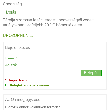
Cseország
Tárolás
Tárolja szorosan lezárt, eredeti, nedvességtől védett
tartályokban, legfeljebb 20 ° C hőmérsékleten.
UPOZORNENIE:
Bejelentkezés
E-mail:
Jelszó:
Regisztráció
Elfelejtettem a jelszavam
Az Ön megjegyzései
Hiányzik önnek valamilyen termék?