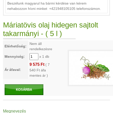
Beszélunk magyarul ha bármi kérdése van kérem
nehabozzon hívni minket +421948105105 telefonszámon.
Máriatövis olaj hidegen sajtolt
takarmányi - ( 5 l )
Nem áll
Elérhetőség:
rendelkezésre
Mennyiség:
x 1 db
9 575 Ft
(
7
Ár áfaval:
540
Ft áfa
mentes ár )
KOSÁRBA
Megnevezés