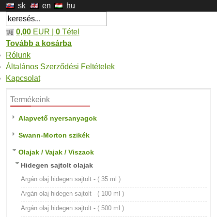
sk
en
hu
0,00
EUR |
0
Tétel
Tovább a kosárba
Rólunk
Általános Szerződési Feltételek
Kapcsolat
Termékeink
Alapvető nyersanyagok
Swann-Morton szikék
Olajak / Vajak / Viszaok
Hidegen sajtolt olajak
Argán olaj hidegen sajtolt - ( 35 ml )
Argán olaj hidegen sajtolt - ( 100 ml )
Argán olaj hidegen sajtolt - ( 500 ml )