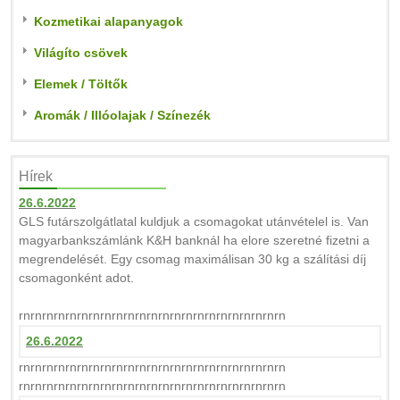
Kozmetikai alapanyagok
Világíto csövek
Elemek / Töltők
Aromák / Illóolajak / Színezék
Hírek
26.6.2022
GLS futárszolgátlatal kuldjuk a csomagokat utánvételel is. Van
magyarbankszámlánk K&H banknál ha elore szeretné fizetni a
megrendelését. Egy csomag maximálisan 30 kg a szálítási díj
csomagonként adot.
rnrnrnrnrnrnrnrnrnrnrnrnrnrnrnrnrnrnrnrnrnrnrn
26.6.2022
rnrnrnrnrnrnrnrnrnrnrnrnrnrnrnrnrnrnrnrnrnrnrn
rnrnrnrnrnrnrnrnrnrnrnrnrnrnrnrnrnrnrnrnrnrnrn