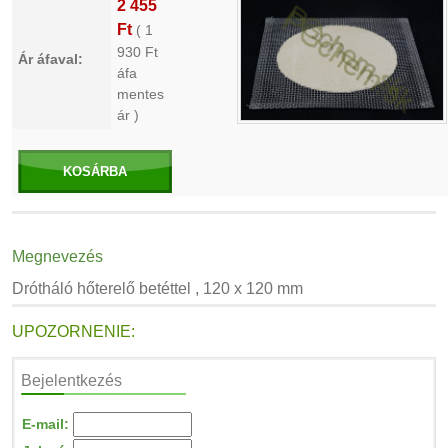
2 455
Ft
(
1
930
Ft
Ár áfaval:
áfa
mentes
ár )
KOSÁRBA
Megnevezés
Drótháló hőterelő betéttel , 120 x 120 mm
UPOZORNENIE:
Bejelentkezés
E-mail: