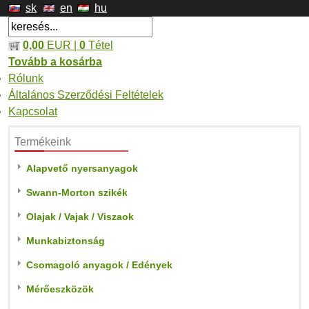
sk
en
hu
0,00
EUR |
0
Tétel
Tovább a kosárba
Rólunk
Általános Szerződési Feltételek
Kapcsolat
Termékeink
Alapvető nyersanyagok
Swann-Morton szikék
Olajak / Vajak / Viszaok
Munkabiztonság
Csomagoló anyagok / Edények
Mérőeszközök