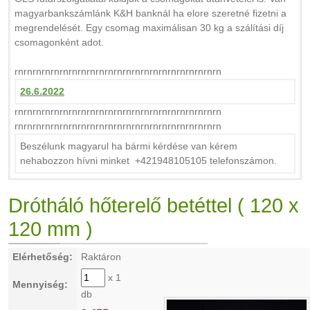
magyarbankszámlánk K&H banknál ha elore szeretné fizetni a
megrendelését. Egy csomag maximálisan 30 kg a szálítási díj
csomagonként adot.
rnrnrnrnrnrnrnrnrnrnrnrnrnrnrnrnrnrnrnrnrnrnrn
26.6.2022
rnrnrnrnrnrnrnrnrnrnrnrnrnrnrnrnrnrnrnrnrnrnrn
rnrnrnrnrnrnrnrnrnrnrnrnrnrnrnrnrnrnrnrnrnrnrn
Beszélunk magyarul ha bármi kérdése van kérem
nehabozzon hívni minket +421948105105 telefonszámon.
Drótháló hőterelő betéttel ( 120 x
120 mm )
Elérhetőség:
Raktáron
x 1
Mennyiség:
db