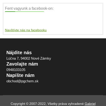
Fent vagyunk a facebook-on:
Navštívte nás na facebooku
Nájdite nás
Lúčna 7, 94002 Nové Zámky
Zavolajte nám
0948103105
Napíšte nám
obchod@pgchem.sk
Copyright © 2007-2022, Všetky práva vyhradené
Gabriel