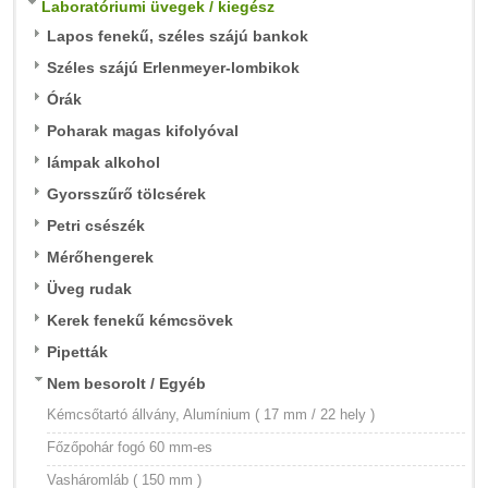
Laboratóriumi üvegek / kiegész
Lapos fenekű, széles szájú bankok
Széles szájú Erlenmeyer-lombikok
Órák
Poharak magas kifolyóval
lámpak alkohol
Gyorsszűrő tölcsérek
Petri csészék
Mérőhengerek
Üveg rudak
Kerek fenekű kémcsövek
Pipetták
Nem besorolt / Egyéb
Kémcsőtartó állvány, Alumínium ( 17 mm / 22 hely )
Főzőpohár fogó 60 mm-es
Vasháromláb ( 150 mm )