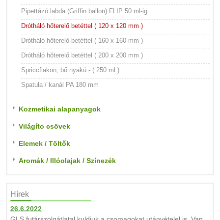
Pipettázó labda (Griffin ballon) FLIP 50 ml-ig
Drótháló hőterelő betéttel ( 120 x 120 mm )
Drótháló hőterelő betéttel ( 160 x 160 mm )
Drótháló hőterelő betéttel ( 200 x 200 mm )
Spriccflakon, bő nyakú - ( 250 ml )
Spatula / kanál PA 180 mm
Kozmetikai alapanyagok
Világíto csövek
Elemek / Töltők
Aromák / Illóolajak / Színezék
Hírek
26.6.2022
GLS futárszolgátlatal kuldjuk a csomagokat utánvételel is. Van