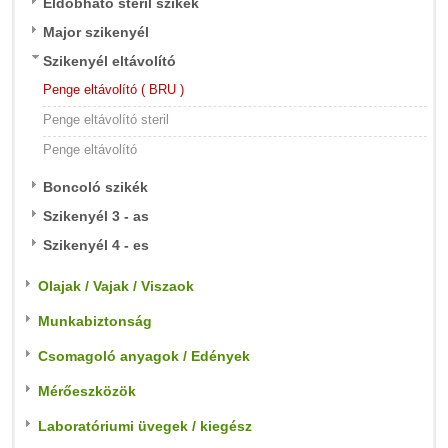
Eldobható steril szikék
Major szikenyél
Szikenyél eltávolító
Penge eltávolító ( BRU )
Penge eltávolító steril
Penge eltávolító
Boncoló szikék
Szikenyél 3 - as
Szikenyél 4 - es
Olajak / Vajak / Viszaok
Munkabiztonság
Csomagoló anyagok / Edények
Mérőeszközök
Laboratóriumi üvegek / kiegész