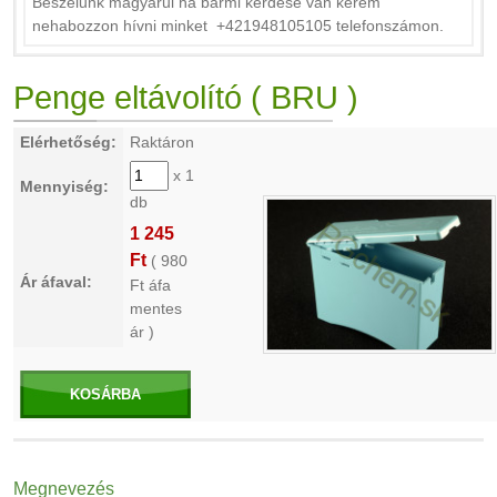
Beszélunk magyarul ha bármi kérdése van kérem
nehabozzon hívni minket +421948105105 telefonszámon.
Penge eltávolító ( BRU )
Elérhetőség:
Raktáron
x 1
Mennyiség:
db
1 245
Ft
(
980
Ár áfaval:
Ft áfa
mentes
ár )
KOSÁRBA
Megnevezés