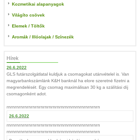
Kozmetikai alapanyagok
Világíto csövek
Elemek / Töltők
Aromák / Illóolajak / Színezék
Hírek
26.6.2022
GLS futárszolgátlatal kuldjuk a csomagokat utánvételel is. Van
magyarbankszámlánk K&H banknál ha elore szeretné fizetni a
megrendelését. Egy csomag maximálisan 30 kg a szálítási díj
csomagonként adot.
rnrnrnrnrnrnrnrnrnrnrnrnrnrnrnrnrnrnrnrnrnrnrn
26.6.2022
rnrnrnrnrnrnrnrnrnrnrnrnrnrnrnrnrnrnrnrnrnrnrn
rnrnrnrnrnrnrnrnrnrnrnrnrnrnrnrnrnrnrnrnrnrnrn