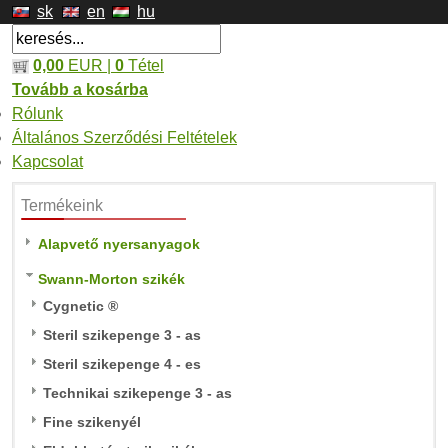
sk
en
hu
0,00
EUR |
0
Tétel
Tovább a kosárba
Rólunk
Általános Szerződési Feltételek
Kapcsolat
Termékeink
Alapvető nyersanyagok
Swann-Morton szikék
Cygnetic ®
Steril szikepenge 3 - as
Steril szikepenge 4 - es
Technikai szikepenge 3 - as
Fine szikenyél