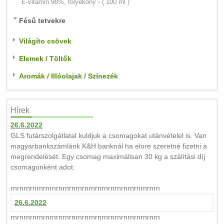
E-vitamin 98%, folyékony - ( 100 ml )
Fésű tetvekre
Világíto csövek
Elemek / Töltők
Aromák / Illóolajak / Színezék
Hírek
26.6.2022
GLS futárszolgátlatal kuldjuk a csomagokat utánvételel is. Van
magyarbankszámlánk K&H banknál ha elore szeretné fizetni a
megrendelését. Egy csomag maximálisan 30 kg a szálítási díj
csomagonként adot.
rnrnrnrnrnrnrnrnrnrnrnrnrnrnrnrnrnrnrnrnrnrnrn
26.6.2022
rnrnrnrnrnrnrnrnrnrnrnrnrnrnrnrnrnrnrnrnrnrnrn