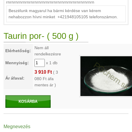
rnrnrnrnrnrnrnrnrnrnrnrnrnrnrnrnrnrnrnrnrnrnrn
Beszélunk magyarul ha bármi kérdése van kérem
nehabozzon hívni minket +421948105105 telefonszámon.
Taurin por- ( 500 g )
Nem áll
Elérhetőség:
rendelkezésre
Mennyiség:
x 1 db
3 910 Ft
(
3
Ár áfaval:
080
Ft áfa
mentes ár )
KOSÁRBA
Megnevezés