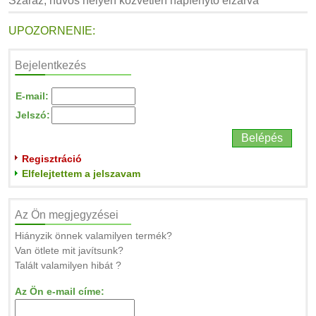
Száraz, hűvös helyen közvetlen napfénytő elzárva
UPOZORNENIE:
Bejelentkezés
E-mail:
Jelszó:
Regisztráció
Elfelejtettem a jelszavam
Az Ön megjegyzései
Hiányzik önnek valamilyen termék?
Van ötlete mit javítsunk?
Talált valamilyen hibát ?
Az Ön e-mail címe: