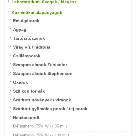
Laboratóriumi üvegek / kiegész
Kozmetikai alapanyagok
Emulgátorok
Agyag
Tartósítószerek
Virág víz / hidrolát
Csillámporok
Szappan alapok Zenicolor
Szappan alapok Stephenson
Oxidok
Szilikon formák
Szárított növények / virágok
Szárított gyümölcs porok / tej porok
Nembesorolt
D-Panthenol 75% W - ( 35 ml )
D-Panthenol 75% W - ( 100 ml )