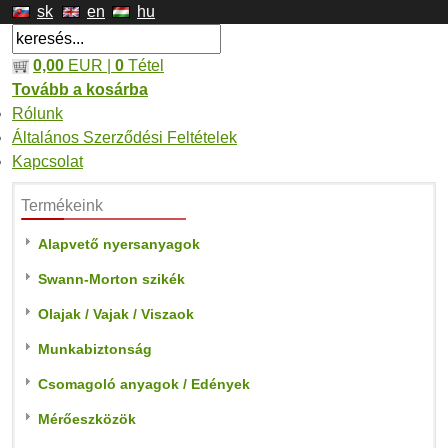
sk
en
hu
0,00
EUR |
0
Tétel
Tovább a kosárba
Rólunk
Általános Szerződési Feltételek
Kapcsolat
Termékeink
Alapvető nyersanyagok
Swann-Morton szikék
Olajak / Vajak / Viszaok
Munkabiztonság
Csomagoló anyagok / Edények
Mérőeszközök