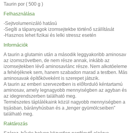
Taurin por ( 500 g )
Felhasználása
-Sejtvolumenizáló hatású
-Segíti a tápanyagok izomsejtekbe történő szállítását
-Hasznos lehet fizikai és lelki stressz esetén
Információk
A taurin a glutamin után a második leggyakoribb aminosav
az izomszövetben, de nem része annak, inkább az
izomsejtekben lévő aminosavlánc része. Nem alkotóeleme
a fehérjéknek sem, hanem szabadon marad a testben. Más
aminosavak építőköveként is szerepet játszik.
A taurin az emberi szervezetben is előforduló kéntartamú
aminosav, amely legnagyobb mennyiségben az agyban és
az idegrendszerben található meg.
Természetes táplálékaink közül nagyobb mennyiségben a
tojásban, bárányhúsban és a „tenger gyümölcseiben”
található meg.
Raktározás