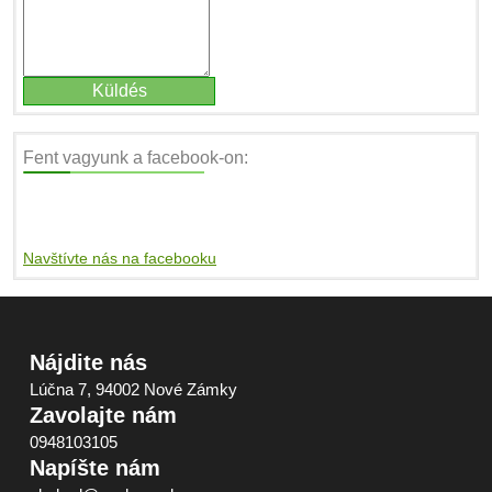
Fent vagyunk a facebook-on:
Navštívte nás na facebooku
Nájdite nás
Lúčna 7, 94002 Nové Zámky
Zavolajte nám
0948103105
Napíšte nám