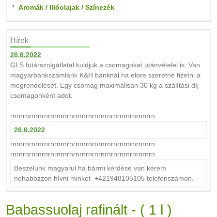
Aromák / Illóolajak / Színezék
Hírek
26.6.2022
GLS futárszolgátlatal kuldjuk a csomagokat utánvételel is. Van
magyarbankszámlánk K&H banknál ha elore szeretné fizetni a
megrendelését. Egy csomag maximálisan 30 kg a szálítási díj
csomagonként adot.
rnrnrnrnrnrnrnrnrnrnrnrnrnrnrnrnrnrnrnrnrnrnrn
26.6.2022
rnrnrnrnrnrnrnrnrnrnrnrnrnrnrnrnrnrnrnrnrnrnrn
rnrnrnrnrnrnrnrnrnrnrnrnrnrnrnrnrnrnrnrnrnrnrn
Beszélunk magyarul ha bármi kérdése van kérem
nehabozzon hívni minket +421948105105 telefonszámon.
Babassuolaj rafinált - ( 1 l )