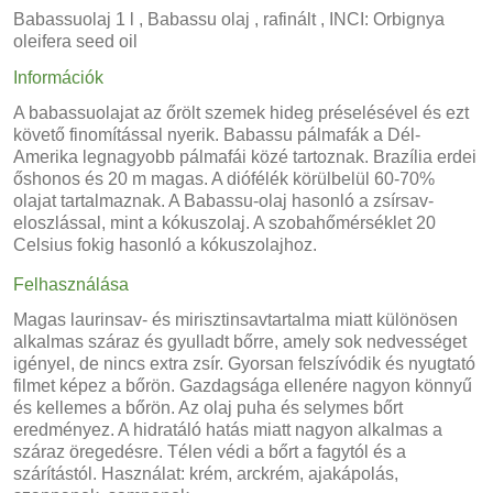
Babassuolaj 1 l , Babassu olaj , rafinált , INCI: Orbignya
oleifera seed oil
Információk
A babassuolajat az őrölt szemek hideg préselésével és ezt
követő finomítással nyerik. Babassu pálmafák a Dél-
Amerika legnagyobb pálmafái közé tartoznak. Brazília erdei
őshonos és 20 m magas. A diófélék körülbelül 60-70%
olajat tartalmaznak. A Babassu-olaj hasonló a zsírsav-
eloszlással, mint a kókuszolaj. A szobahőmérséklet 20
Celsius fokig hasonló a kókuszolajhoz.
Felhasználása
Magas laurinsav- és mirisztinsavtartalma miatt különösen
alkalmas száraz és gyulladt bőrre, amely sok nedvességet
igényel, de nincs extra zsír. Gyorsan felszívódik és nyugtató
filmet képez a bőrön. Gazdagsága ellenére nagyon könnyű
és kellemes a bőrön. Az olaj puha és selymes bőrt
eredményez. A hidratáló hatás miatt nagyon alkalmas a
száraz öregedésre. Télen védi a bőrt a fagytól és a
szárítástól. Használat: krém, arckrém, ajakápolás,