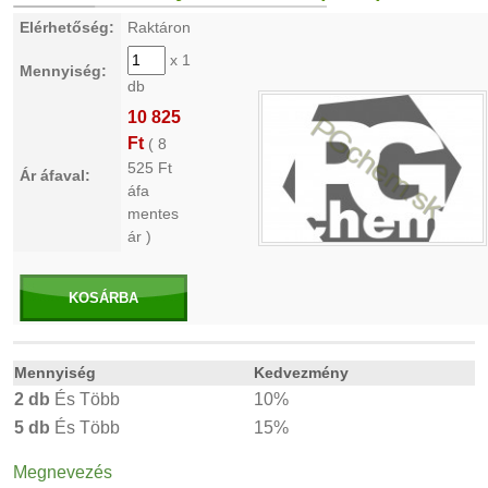
Elérhetőség:
Raktáron
x 1
Mennyiség:
db
10 825
Ft
(
8
525
Ft
Ár áfaval:
áfa
mentes
ár )
KOSÁRBA
Mennyiség
Kedvezmény
2 db
És Több
10%
5 db
És Több
15%
Megnevezés