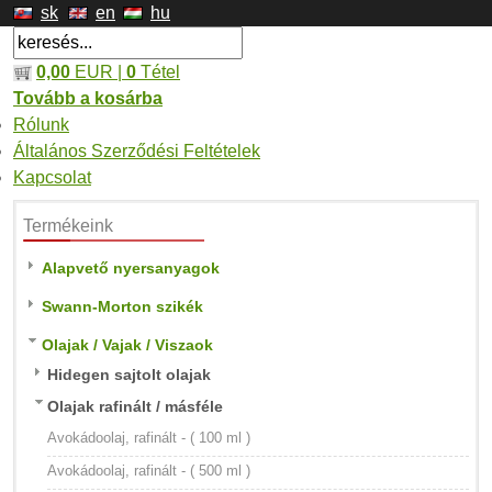
sk
en
hu
0,00
EUR |
0
Tétel
Tovább a kosárba
Rólunk
Általános Szerződési Feltételek
Kapcsolat
Termékeink
Alapvető nyersanyagok
Swann-Morton szikék
Olajak / Vajak / Viszaok
Hidegen sajtolt olajak
Olajak rafinált / másféle
Avokádoolaj, rafinált - ( 100 ml )
Avokádoolaj, rafinált - ( 500 ml )