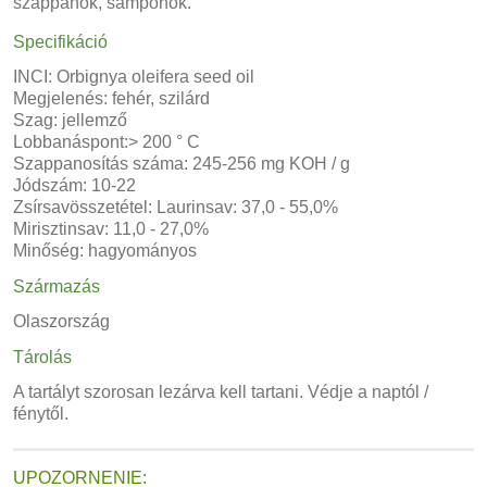
szappanok, samponok.
Specifikáció
INCI: Orbignya oleifera seed oil
Megjelenés: fehér, szilárd
Szag: jellemző
Lobbanáspont:> 200 ° C
Szappanosítás száma: 245-256 mg KOH / g
Jódszám: 10-22
Zsírsavösszetétel: Laurinsav: 37,0 - 55,0%
Mirisztinsav: 11,0 - 27,0%
Minőség: hagyományos
Származás
Olaszország
Tárolás
A tartályt szorosan lezárva kell tartani. Védje a naptól /
fénytől.
UPOZORNENIE: