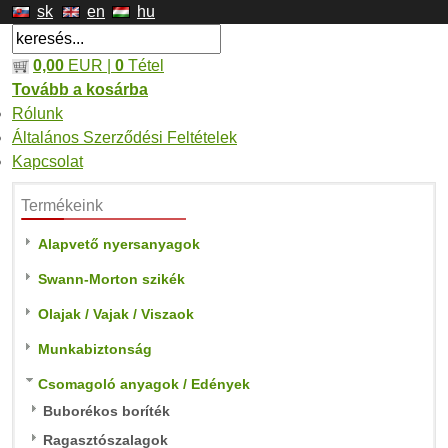
sk
en
hu
0,00
EUR |
0
Tétel
Tovább a kosárba
Rólunk
Általános Szerződési Feltételek
Kapcsolat
Termékeink
Alapvető nyersanyagok
Swann-Morton szikék
Olajak / Vajak / Viszaok
Munkabiztonság
Csomagoló anyagok / Edények
Buborékos boríték
Ragasztószalagok