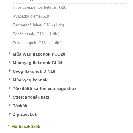
Piros cseppentős betéttel, G18
Kvapátko čierné,G18
Permetező fehér, G18 - (1 db)
Fehér kupak, G18 - ( 1 db )
Fekete kupak, G18 - ( 1 db )
Műanyag flakonok PCO28
Műanyag flakonok GL44
Üveg flakonok DIN18
Műanyag kannák
Térkitöltő karton csomagokhoz
Stretch foliák kézi
Táskák
Zip zacskók
Mérőeszközök