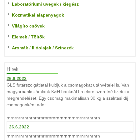
Laboratóriumi üvegek / kiegész
Kozmetikai alapanyagok
Világíto csövek
Elemek / Töltők
Aromák / Illóolajak / Színezék
Hírek
26.6.2022
GLS futárszolgátlatal kuldjuk a csomagokat utánvételel is. Van
magyarbankszámlánk K&H banknál ha elore szeretné fizetni a
megrendelését. Egy csomag maximálisan 30 kg a szálítási díj
csomagonként adot.
rnrnrnrnrnrnrnrnrnrnrnrnrnrnrnrnrnrnrnrnrnrnrn
26.6.2022
rnrnrnrnrnrnrnrnrnrnrnrnrnrnrnrnrnrnrnrnrnrnrn