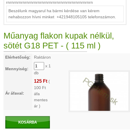
rnrnrnrnrnrnrnrnrnrnrnrnrnrnrnrnrnrnrnrnrnrnrn
Beszélunk magyarul ha bármi kérdése van kérem
nehabozzon hívni minket +421948105105 telefonszámon.
Műanyag flakon kupak nélkül,
sötét G18 PET - ( 115 ml )
Elérhetőség:
Raktáron
x 1
Mennyiség:
db
125 Ft
(
100
Ft
Ár áfaval:
áfa
mentes
ár )
KOSÁRBA