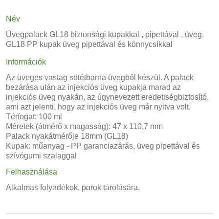
Név
Üvegpalack GL18 biztonsági kupakkal , pipettával , üveg,
GL18 PP kupak üveg pipettával és könnycsíkkal
Információk
Az üveges vastag sötétbarna üvegből készül. A palack
bezárása után az injekciós üveg kupakja marad az
injekciós üveg nyakán, az úgynevezett eredetiségbiztosító,
ami azt jelenti, hogy az injekciós üveg már nyitva volt.
Térfogat: 100 ml
Méretek (átmérő x magasság): 47 x 110,7 mm
Palack nyakátmérője 18mm (GL18)
Kupak: műanyag - PP garanciazárás, üveg pipettával és
szívógumi szalaggal
Felhasználása
Alkalmas folyadékok, porok tárolására.