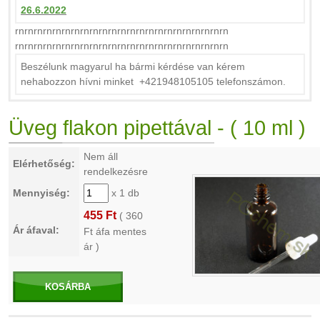
26.6.2022
rnrnrnrnrnrnrnrnrnrnrnrnrnrnrnrnrnrnrnrnrnrnrn
rnrnrnrnrnrnrnrnrnrnrnrnrnrnrnrnrnrnrnrnrnrnrn
Beszélunk magyarul ha bármi kérdése van kérem
nehabozzon hívni minket +421948105105 telefonszámon.
Üveg flakon pipettával - ( 10 ml )
Nem áll
Elérhetőség:
rendelkezésre
Mennyiség:
x 1 db
455 Ft
(
360
Ár áfaval:
Ft áfa mentes
ár )
KOSÁRBA