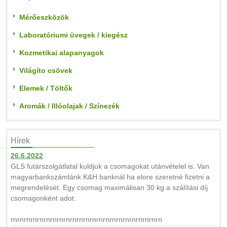
Mérőeszközök
Laboratóriumi üvegek / kiegész
Kozmetikai alapanyagok
Világíto csövek
Elemek / Töltők
Aromák / Illóolajak / Színezék
Hírek
26.6.2022
GLS futárszolgátlatal kuldjuk a csomagokat utánvételel is. Van
magyarbankszámlánk K&H banknál ha elore szeretné fizetni a
megrendelését. Egy csomag maximálisan 30 kg a szálítási díj
csomagonként adot.
rnrnrnrnrnrnrnrnrnrnrnrnrnrnrnrnrnrnrnrnrnrnrn