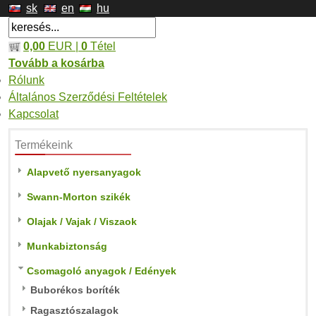
sk
en
hu
0,00
EUR |
0
Tétel
Tovább a kosárba
Rólunk
Általános Szerződési Feltételek
Kapcsolat
Termékeink
Alapvető nyersanyagok
Swann-Morton szikék
Olajak / Vajak / Viszaok
Munkabiztonság
Csomagoló anyagok / Edények
Buborékos boríték
Ragasztószalagok