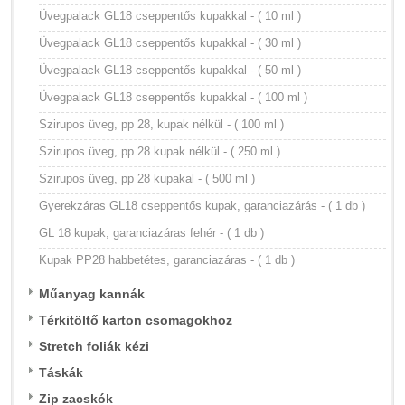
Üvegpalack GL18 cseppentős kupakkal - ( 10 ml )
Üvegpalack GL18 cseppentős kupakkal - ( 30 ml )
Üvegpalack GL18 cseppentős kupakkal - ( 50 ml )
Üvegpalack GL18 cseppentős kupakkal - ( 100 ml )
Szirupos üveg, pp 28, kupak nélkül - ( 100 ml )
Szirupos üveg, pp 28 kupak nélkül - ( 250 ml )
Szirupos üveg, pp 28 kupakal - ( 500 ml )
Gyerekzáras GL18 cseppentős kupak, garanciazárás - ( 1 db )
GL 18 kupak, garanciazáras fehér - ( 1 db )
Kupak PP28 habbetétes, garanciazáras - ( 1 db )
Műanyag kannák
Térkitöltő karton csomagokhoz
Stretch foliák kézi
Táskák
Zip zacskók