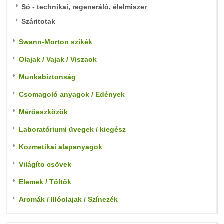
Só - technikai, regeneráló, élelmiszer
Száritotak
Swann-Morton szikék
Olajak / Vajak / Viszaok
Munkabiztonság
Csomagoló anyagok / Edények
Mérőeszközök
Laboratóriumi üvegek / kiegész
Kozmetikai alapanyagok
Világíto csövek
Elemek / Töltők
Aromák / Illóolajak / Színezék