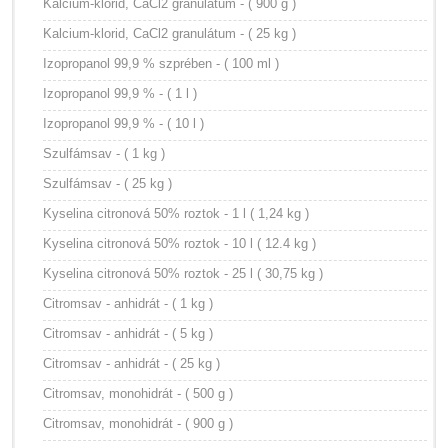
Kalcium-klorid, CaCl2 granulátum - ( 900 g )
Kalcium-klorid, CaCl2 granulátum - ( 25 kg )
Izopropanol 99,9 % szprében - ( 100 ml )
Izopropanol 99,9 % - ( 1 l )
Izopropanol 99,9 % - ( 10 l )
Szulfámsav - ( 1 kg )
Szulfámsav - ( 25 kg )
Kyselina citronová 50% roztok - 1 l ( 1,24 kg )
Kyselina citronová 50% roztok - 10 l ( 12.4 kg )
Kyselina citronová 50% roztok - 25 l ( 30,75 kg )
Citromsav - anhidrát - ( 1 kg )
Citromsav - anhidrát - ( 5 kg )
Citromsav - anhidrát - ( 25 kg )
Citromsav, monohidrát - ( 500 g )
Citromsav, monohidrát - ( 900 g )