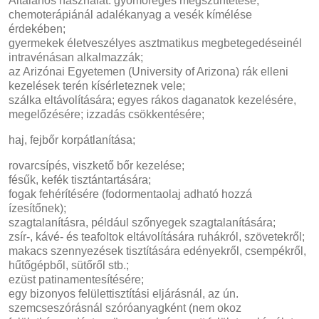
Általános használat: gyomorégés megszüntetése;
chemoterápiánál adalékanyag a vesék kímélése
érdekében;
gyermekek életveszélyes asztmatikus megbetegedéseinél
intravénásan alkalmazzák;
az Arizónai Egyetemen (University of Arizona) rák elleni
kezelések terén kísérleteznek vele;
szálka eltávolítására; egyes rákos daganatok kezelésére,
megelőzésére; izzadás csökkentésére;
haj, fejbőr korpátlanítása;
rovarcsípés, viszkető bőr kezelése;
fésűk, kefék tisztántartására;
fogak fehérítésére (fodormentaolaj adható hozzá
ízesítőnek);
szagtalanításra, például szőnyegek szagtalanítására;
zsír-, kávé- és teafoltok eltávolítására ruhákról, szövetekről;
makacs szennyezések tisztítására edényekről, csempékről,
hűtőgépből, sütőről stb.;
ezüst patinamentesítésére;
egy bizonyos felülettisztítási eljárásnál, az ún.
szemcseszórásnál szóróanyagként (nem okoz