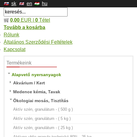
sk
en
hu
0,00
EUR |
0
Tétel
Tovább a kosárba
Rólunk
Általános Szerződési Feltételek
Kapcsolat
Termékeink
Alapvető nyersanyagok
Akvárium / Kert
Medence kémia, Tavak
Ökologiai mosás, Tisztítás
Aktív szén, granulátum - ( 500 g )
Aktív szén, granulátum - ( 5 kg )
Aktív szén, granulátum - ( 25 kg )
Aktívne uhlie granule technické 80% - 25 kg