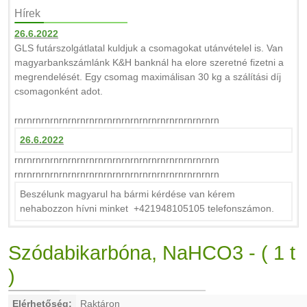
Hírek
26.6.2022
GLS futárszolgátlatal kuldjuk a csomagokat utánvételel is. Van
magyarbankszámlánk K&H banknál ha elore szeretné fizetni a
megrendelését. Egy csomag maximálisan 30 kg a szálítási díj
csomagonként adot.
rnrnrnrnrnrnrnrnrnrnrnrnrnrnrnrnrnrnrnrnrnrnrn
26.6.2022
rnrnrnrnrnrnrnrnrnrnrnrnrnrnrnrnrnrnrnrnrnrnrn
rnrnrnrnrnrnrnrnrnrnrnrnrnrnrnrnrnrnrnrnrnrnrn
Beszélunk magyarul ha bármi kérdése van kérem
nehabozzon hívni minket +421948105105 telefonszámon.
Szódabikarbóna, NaHCO3 - ( 1 t
)
Elérhetőség:
Raktáron