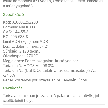
felületkárosodást az üvegen, krómozott felületen, kíméletes
a műanyagoknál)
Specifikáció
Kód: 310601252200
Formula: NaHCO3
CAS: 144-55-8
EC: 205-633-8
Limit ADR (kg, l) nem ADR
Lejárat dátuma (hónap): 24
Sűrűség: 2,173 g/cm3
Olvadáspont: 270 °C
Megjelenés: Fehér, szagtalan, kristályos por
Tartalom NaHCO3 Min 98.0%
Tartalom Na (NaHCO3 tartalmának számításából) 27.1
-27,5%
Fehér, kristályos por, szagtalan pH: enyhén lúgos
Raktározás
Tartsa a palackban jól zártan. A palackot tartsa hűvös, jól
szellőztetett helyen.