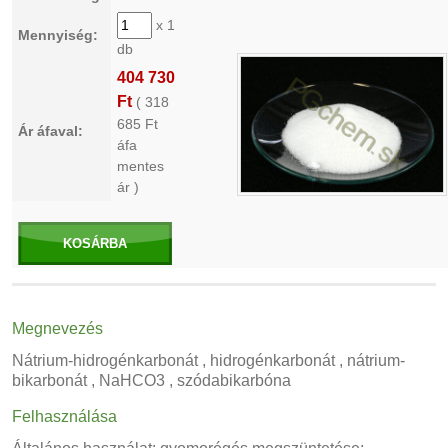
x 1
Mennyiség:
db
404 730
Ft
(
318
685
Ft
Ár áfaval:
áfa
mentes
ár )
KOSÁRBA
Megnevezés
Nátrium-hidrogénkarbonát , hidrogénkarbonát , nátrium-
bikarbonát , NaHCO3 , szódabikarbóna
Felhasználása