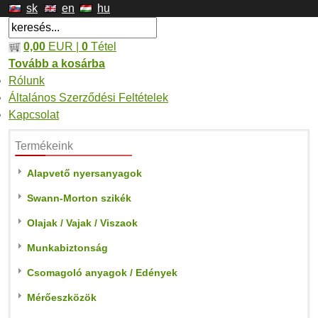
sk
en
hu
0,00
EUR |
0
Tétel
Tovább a kosárba
Rólunk
Általános Szerződési Feltételek
Kapcsolat
Termékeink
Alapvető nyersanyagok
Swann-Morton szikék
Olajak / Vajak / Viszaok
Munkabiztonság
Csomagoló anyagok / Edények
Mérőeszközök