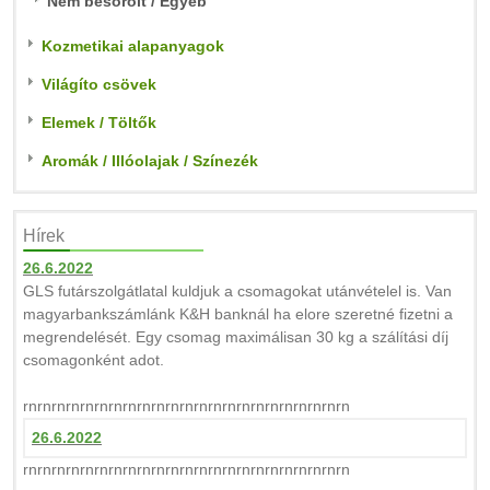
Nem besorolt / Egyéb
Kozmetikai alapanyagok
Világíto csövek
Elemek / Töltők
Aromák / Illóolajak / Színezék
Hírek
26.6.2022
GLS futárszolgátlatal kuldjuk a csomagokat utánvételel is. Van
magyarbankszámlánk K&H banknál ha elore szeretné fizetni a
megrendelését. Egy csomag maximálisan 30 kg a szálítási díj
csomagonként adot.
rnrnrnrnrnrnrnrnrnrnrnrnrnrnrnrnrnrnrnrnrnrnrn
26.6.2022
rnrnrnrnrnrnrnrnrnrnrnrnrnrnrnrnrnrnrnrnrnrnrn