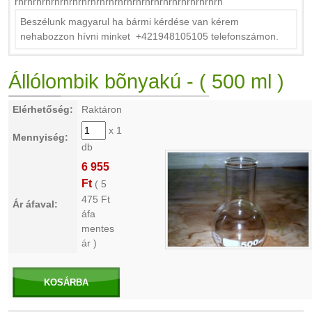
rnrnrnrnrnrnrnrnrnrnrnrnrnrnrnrnrnrnrnrnrnrnrn
Beszélunk magyarul ha bármi kérdése van kérem
nehabozzon hívni minket +421948105105 telefonszámon.
Állólombik bõnyakú - ( 500 ml )
Elérhetőség:
Raktáron
x 1
Mennyiség:
db
6 955
Ft
(
5
475
Ft
Ár áfaval:
áfa
mentes
ár )
KOSÁRBA