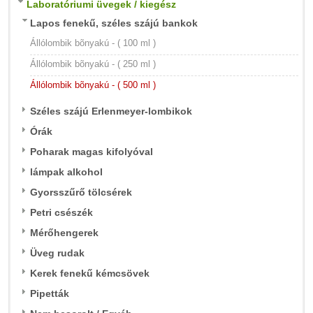
Laboratóriumi üvegek / kiegész
Lapos fenekű, széles szájú bankok
Állólombik bõnyakú - ( 100 ml )
Állólombik bõnyakú - ( 250 ml )
Állólombik bõnyakú - ( 500 ml )
Széles szájú Erlenmeyer-lombikok
Órák
Poharak magas kifolyóval
lámpak alkohol
Gyorsszűrő tölcsérek
Petri csészék
Mérőhengerek
Üveg rudak
Kerek fenekű kémcsövek
Pipetták