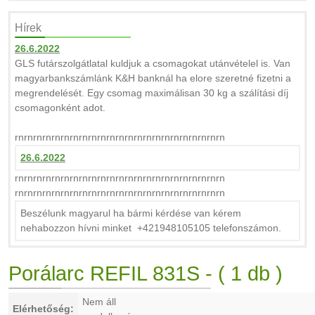
Hírek
26.6.2022
GLS futárszolgátlatal kuldjuk a csomagokat utánvételel is. Van
magyarbankszámlánk K&H banknál ha elore szeretné fizetni a
megrendelését. Egy csomag maximálisan 30 kg a szálítási díj
csomagonként adot.
rnrnrnrnrnrnrnrnrnrnrnrnrnrnrnrnrnrnrnrnrnrnrn
26.6.2022
rnrnrnrnrnrnrnrnrnrnrnrnrnrnrnrnrnrnrnrnrnrnrn
rnrnrnrnrnrnrnrnrnrnrnrnrnrnrnrnrnrnrnrnrnrnrn
Beszélunk magyarul ha bármi kérdése van kérem
nehabozzon hívni minket +421948105105 telefonszámon.
Porálarc REFIL 831S - ( 1 db )
Nem áll
Elérhetőség: