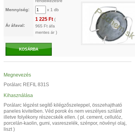
rendelkezésre
Mennyiség:
x 1 db
1 225 Ft
(
Ár áfaval:
965
Ft áfa
mentes ár )
KOSÁRBA
Megnevezés
Porálarc REFIL 831S
Kihasználása
Porálarc légzést segítő kilégzőszeleppel, összehajtható
paneles kivitelben. Véd porok és nem veszélyes szilárd
illetve folyékony részecskék ellen. ( pl. cement, cellulóz,
porcelán-kaolin, gumi, vasreszelék, szénpor, növényi olaj,
liszt )