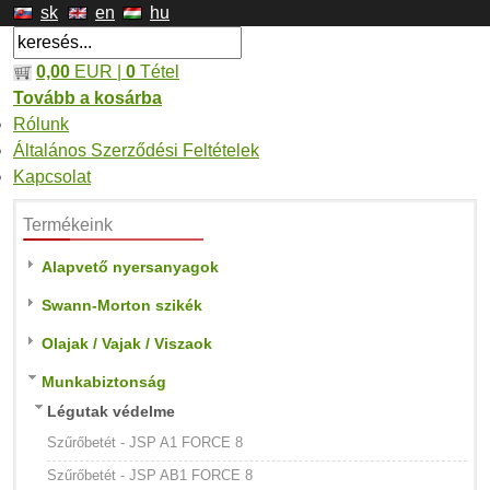
sk
en
hu
0,00
EUR |
0
Tétel
Tovább a kosárba
Rólunk
Általános Szerződési Feltételek
Kapcsolat
Termékeink
Alapvető nyersanyagok
Swann-Morton szikék
Olajak / Vajak / Viszaok
Munkabiztonság
Légutak védelme
Szűrőbetét - JSP A1 FORCE 8
Szűrőbetét - JSP AB1 FORCE 8