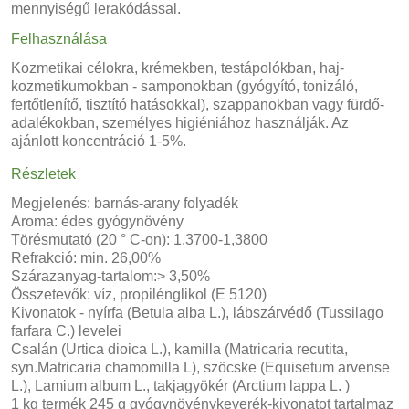
mennyiségű lerakódással.
Felhasználása
Kozmetikai célokra, krémekben, testápolókban, haj-
kozmetikumokban - samponokban (gyógyító, tonizáló,
fertőtlenítő, tisztító hatásokkal), szappanokban vagy fürdő-
adalékokban, személyes higiéniához használják. Az
ajánlott koncentráció 1-5%.
Részletek
Megjelenés: barnás-arany folyadék
Aroma: édes gyógynövény
Törésmutató (20 ° C-on): 1,3700-1,3800
Refrakció: min. 26,00%
Szárazanyag-tartalom:> 3,50%
Összetevők: víz, propilénglikol (E 5120)
Kivonatok - nyírfa (Betula alba L.), lábszárvédő (Tussilago
farfara C.) levelei
Csalán (Urtica dioica L.), kamilla (Matricaria recutita,
syn.Matricaria chamomilla L), szöcske (Equisetum arvense
L.), Lamium album L., takjagyökér (Arctium lappa L. )
1 kg termék 245 g gyógynövénykeverék-kivonatot tartalmaz