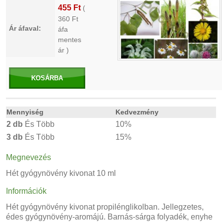
455 Ft
(
360
Ft
Ár áfaval:
áfa
mentes
ár )
KOSÁRBA
Mennyiség
Kedvezmény
2 db
És Több
10%
3 db
És Több
15%
Megnevezés
Hét gyógynövény kivonat 10 ml
Információk
Hét gyógynövény kivonat propilénglikolban. Jellegzetes,
édes gyógynövény-aromájú. Barnás-sárga folyadék, enyhe