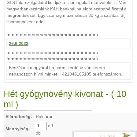
GLS futárszolgátlatal kuldjuk a csomagokat utánvételel is. Van
magyarbankszámlánk K&H banknál ha elore szeretné fizetni a
megrendelését. Egy csomag maximálisan 30 kg a szálítási díj
csomagonként adot.
rnrnrnrnrnrnrnrnrnrnrnrnrnrnrnrnrnrnrnrnrnrnrn
26.6.2022
rnrnrnrnrnrnrnrnrnrnrnrnrnrnrnrnrnrnrnrnrnrnrn
rnrnrnrnrnrnrnrnrnrnrnrnrnrnrnrnrnrnrnrnrnrnrn
Beszélunk magyarul ha bármi kérdése van kérem
nehabozzon hívni minket +421948105105 telefonszámon.
Hét gyógynövény kivonat - ( 10
ml )
Elérhetőség:
Raktáron
x 1
Mennyiség:
db