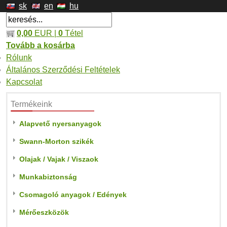
sk
en
hu
0,00
EUR |
0
Tétel
Tovább a kosárba
Rólunk
Általános Szerződési Feltételek
Kapcsolat
Termékeink
Alapvető nyersanyagok
Swann-Morton szikék
Olajak / Vajak / Viszaok
Munkabiztonság
Csomagoló anyagok / Edények
Mérőeszközök