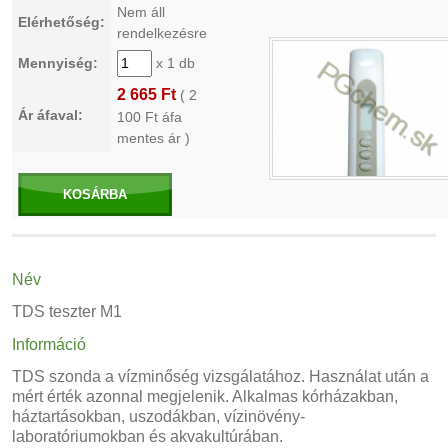
Nem áll
Elérhetőség:
rendelkezésre
Mennyiség:
x 1 db
2 665 Ft
(
2
Ár áfaval:
100
Ft áfa
mentes ár )
KOSÁRBA
Név
TDS teszter M1
Információ
TDS szonda a vízminőség vizsgálatához. Használat után a
mért érték azonnal megjelenik. Alkalmas kórházakban,
háztartásokban, uszodákban, vízinövény-
laboratóriumokban és akvakultúrában.