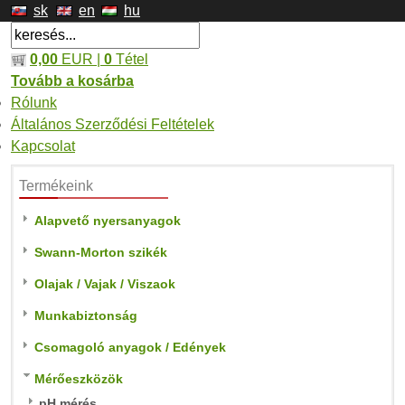
sk
en
hu
0,00
EUR |
0
Tétel
Tovább a kosárba
Rólunk
Általános Szerződési Feltételek
Kapcsolat
Termékeink
Alapvető nyersanyagok
Swann-Morton szikék
Olajak / Vajak / Viszaok
Munkabiztonság
Csomagoló anyagok / Edények
Mérőeszközök
pH mérés