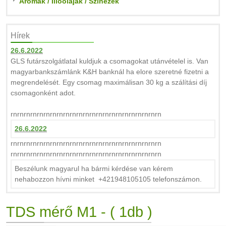
Aromák / Illóolajak / Színezék
Hírek
26.6.2022
GLS futárszolgátlatal kuldjuk a csomagokat utánvételel is. Van
magyarbankszámlánk K&H banknál ha elore szeretné fizetni a
megrendelését. Egy csomag maximálisan 30 kg a szálítási díj
csomagonként adot.
rnrnrnrnrnrnrnrnrnrnrnrnrnrnrnrnrnrnrnrnrnrnrn
26.6.2022
rnrnrnrnrnrnrnrnrnrnrnrnrnrnrnrnrnrnrnrnrnrnrn
rnrnrnrnrnrnrnrnrnrnrnrnrnrnrnrnrnrnrnrnrnrnrn
Beszélunk magyarul ha bármi kérdése van kérem
nehabozzon hívni minket +421948105105 telefonszámon.
TDS mérő M1 - ( 1db )