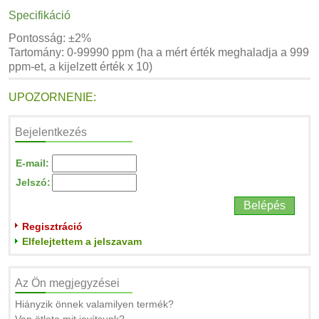
Specifikáció
Pontosság: ±2%
Tartomány: 0-99990 ppm (ha a mért érték meghaladja a 999
ppm-et, a kijelzett érték x 10)
UPOZORNENIE:
Bejelentkezés
E-mail:
Jelszó:
Regisztráció
Elfelejtettem a jelszavam
Az Ön megjegyzései
Hiányzik önnek valamilyen termék?