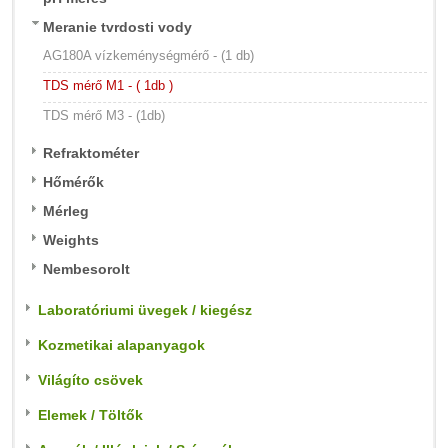
Meranie tvrdosti vody
AG180A vízkeménységmérő - (1 db)
TDS mérő M1 - ( 1db )
TDS mérő M3 - (1db)
Refraktométer
Hőmérők
Mérleg
Weights
Nembesorolt
Laboratóriumi üvegek / kiegész
Kozmetikai alapanyagok
Világíto csövek
Elemek / Töltők