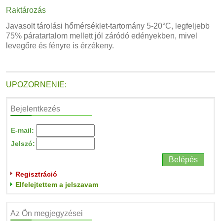
Raktározás
Javasolt tárolási hőmérséklet-tartomány 5-20°C, legfeljebb
75% páratartalom mellett jól záródó edényekben, mivel
levegőre és fényre is érzékeny.
UPOZORNENIE:
Bejelentkezés
E-mail:
Jelszó:
Regisztráció
Elfelejtettem a jelszavam
Az Ön megjegyzései