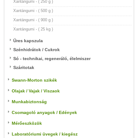
Xantángumi - ( 250 g )
Xantángumi - ( 500 g )
Xantángumi - ( 900 g )
Xantángumi - ( 25 kg )
Üres kapszula
Szénhidrátok / Cukrok
Só - technikai, regeneráló, élelmiszer
Száritotak
Swann-Morton szikék
Olajak / Vajak / Viszaok
Munkabiztonság
Csomagoló anyagok / Edények
Mérőeszközök
Laboratóriumi üvegek / kiegész