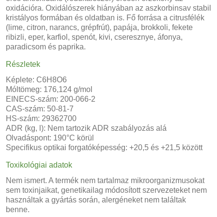
oxidációra. Oxidálószerek hiányában az aszkorbinsav stabil
kristályos formában és oldatban is. Fő forrása a citrusfélék
(lime, citron, narancs, grépfrút), papája, brokkoli, fekete
ribizli, eper, karfiol, spenót, kivi, cseresznye, áfonya,
paradicsom és paprika.
Részletek
Képlete: C6H8O6
Móltömeg: 176,124 g/mol
EINECS-szám: 200-066-2
CAS-szám: 50-81-7
HS-szám: 29362700
ADR (kg, l): Nem tartozik ADR szabályozás alá
Olvadáspont: 190°C körül
Specifikus optikai forgatóképesség: +20,5 és +21,5 között
Toxikológiai adatok
Nem ismert. A termék nem tartalmaz mikroorganizmusokat
sem toxinjaikat, genetikailag módosított szervezeteket nem
használtak a gyártás során, alergéneket nem találtak
benne.