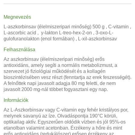
Megnevezés
L-aszkorbinsav (élelmiszeripari minőség) 500 g , C-vitamin ,
L-ascorbic acid , y-lakton L-treo-hex-2-on , 3-oxo-L-
gulofuranolakton (enol formában) , L-xil-aszkorbinsav
Felhasználása
Az aszkorbinsav (élelmiszeripari minőség) erős
antioxidáns, amely segíti a normális metabolizmust, a
szervezet jó fiziológiai működését és a kollagén
bioszintézisében vesz részt (fenntartja az erek feszességét).
A felnőttek napi javasolt adagja 80 mg feletti, de nem
javasolt 2000 mg-nál többet fogyasztani egy nap.
Információk
Az L-Aszkorbinsav vagy C-vitamin egy fehér kristályos por,
melynek savanyú az íze. Olvadáspontja 190°C körüli,
optikailag aktív. Egyszerűen oldódik vízben és jól 95%-os
etanolban valamint acetonban. Érzékeny a hőre és mint
erős antioxidáns (redukálószer) erősen érzékeny az