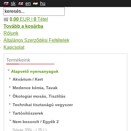
sk
en
hu
0,00
EUR |
0
Tétel
Tovább a kosárba
Rólunk
Általános Szerződési Feltételek
Kapcsolat
Termékeink
Alapvető nyersanyagok
Akvárium / Kert
Medence kémia, Tavak
Ökologiai mosás, Tisztítás
Technikai tisztaságú vegyszer
Tartósítószerek
Nem besorolt / Egyéb 2
Sósav 33% - ( 25 l )