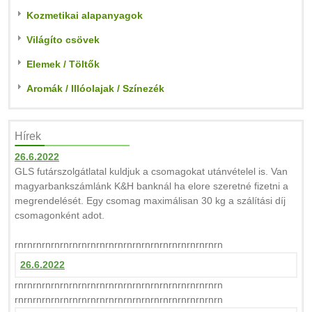
Kozmetikai alapanyagok
Világíto csövek
Elemek / Töltők
Aromák / Illóolajak / Színezék
Hírek
26.6.2022
GLS futárszolgátlatal kuldjuk a csomagokat utánvételel is. Van
magyarbankszámlánk K&H banknál ha elore szeretné fizetni a
megrendelését. Egy csomag maximálisan 30 kg a szálítási díj
csomagonként adot.
rnrnrnrnrnrnrnrnrnrnrnrnrnrnrnrnrnrnrnrnrnrnrn
26.6.2022
rnrnrnrnrnrnrnrnrnrnrnrnrnrnrnrnrnrnrnrnrnrnrn
rnrnrnrnrnrnrnrnrnrnrnrnrnrnrnrnrnrnrnrnrnrnrn