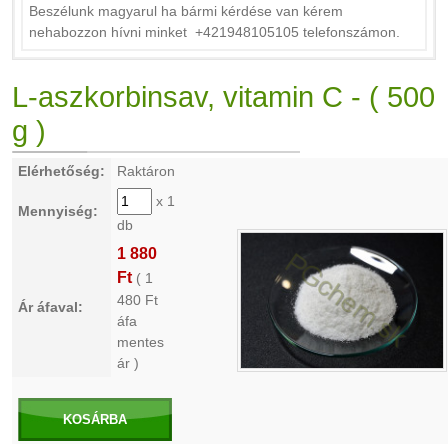
Beszélunk magyarul ha bármi kérdése van kérem
nehabozzon hívni minket +421948105105 telefonszámon.
L-aszkorbinsav, vitamin C - ( 500
g )
Elérhetőség:
Raktáron
x 1
Mennyiség:
db
1 880
Ft
(
1
480
Ft
Ár áfaval:
áfa
mentes
ár )
KOSÁRBA